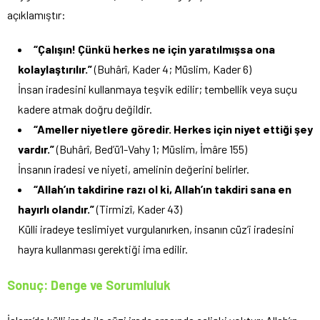
açıklamıştır:
“Çalışın! Çünkü herkes ne için yaratılmışsa ona
kolaylaştırılır.”
(Buhârî, Kader 4; Müslim, Kader 6)
İnsan iradesini kullanmaya teşvik edilir; tembellik veya suçu
kadere atmak doğru değildir.
“Ameller niyetlere göredir. Herkes için niyet ettiği şey
vardır.”
(Buhârî, Bed’ü’l-Vahy 1; Müslim, İmâre 155)
İnsanın iradesi ve niyeti, amelinin değerini belirler.
“Allah’ın takdirine razı ol ki, Allah’ın takdiri sana en
hayırlı olandır.”
(Tirmizî, Kader 43)
Külli iradeye teslimiyet vurgulanırken, insanın cüz’i iradesini
hayra kullanması gerektiği ima edilir.
Sonuç: Denge ve Sorumluluk