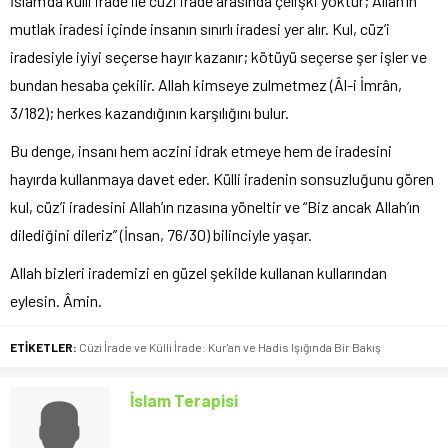
İslam’da külli irade ile cüzi irade arasında çelişki yoktur; Allah’ın
mutlak iradesi içinde insanın sınırlı iradesi yer alır. Kul, cüz’i
iradesiyle iyiyi seçerse hayır kazanır; kötüyü seçerse şer işler ve
bundan hesaba çekilir. Allah kimseye zulmetmez (Âl-i İmrân,
3/182); herkes kazandığının karşılığını bulur.
Bu denge, insanı hem aczini idrak etmeye hem de iradesini
hayırda kullanmaya davet eder. Külli iradenin sonsuzluğunu gören
kul, cüz’i iradesini Allah’ın rızasına yöneltir ve “Biz ancak Allah’ın
dilediğini dileriz” (İnsan, 76/30) bilinciyle yaşar.
Allah bizleri irademizi en güzel şekilde kullanan kullarından
eylesin. Âmin.
ETİKETLER:
Cüzi İrade ve Külli İrade: Kur'an ve Hadis Işığında Bir Bakış
İslam Terapisi