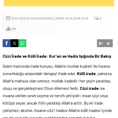
15.01.2026 12:40 | SON GÜNCELLENME: 15.01.2026 23:01
0
515
A
A
+
-
Cüzi İrade ve Külli İrade: Kur’an ve Hadis Işığında Bir Bakış
İslam inancında irade konusu, Allah’ın mutlak kudreti ile insanın
sorumluluğu arasındaki dengeyi ifade eder.
Külli irade
, yalnızca
Allah’a mahsus olan sınırsız, mutlak iradedir; her şeyin yaratılışı,
oluşu ve gerçekleşmesi O’nun dilemesi iledir.
Cüzi irade
ise
insana verilen sınırlı seçme ve tercih yetisidir; insan iyiyi veya
kötüyü seçer, ancak fiilin yaratılışı Allah’a aittir. Bu iki irade
çelişmez; aksine, insanın cüz’i iradesi Allah’ın külli iradesi içinde
yer alır ve kul bu sayede yaptıklarından sorumlu tutulur.