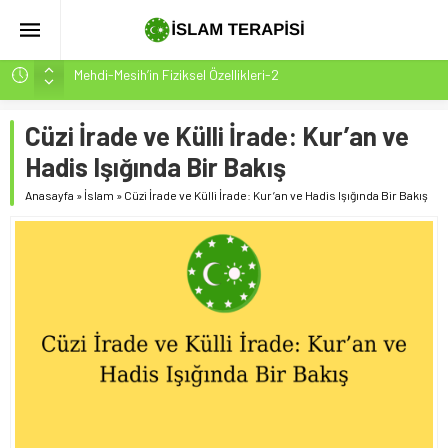
Mehdi-Mesih’in Fiziksel Özellikleri-2
Hakikatin Nihai Ölçüsü: Kur’an-ı Kerim’in Önceki Kitapları
Tasdiki ve Tahrifleri Arındırması
Cüzi İrade ve Külli İrade: Kur’an ve
Peygamber Müjdesi Mehdi Mesih’in Gelişi Kitabımız
Hadis Işığında Bir Bakış
26.07.2026 Tarihinde Güncellenmiştir(ÇOK ÖNEMLİ)
Anasayfa
»
İslam
»
Cüzi İrade ve Külli İrade: Kur’an ve Hadis Işığında Bir Bakış
İsrâ Sûresi(17) 1. Ayet’in 7 Dilde Yazılışı
SAKIN ÇOĞUNLUK SİZİ ALDATMASIN