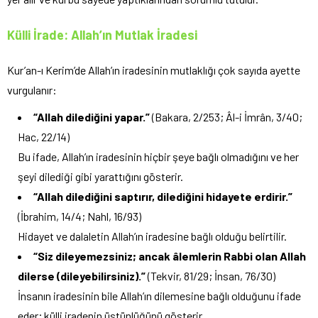
Külli İrade: Allah’ın Mutlak İradesi
Kur’an-ı Kerim’de Allah’ın iradesinin mutlaklığı çok sayıda ayette
vurgulanır:
“Allah dilediğini yapar.”
(Bakara, 2/253; Âl-i İmrân, 3/40;
Hac, 22/14)
Bu ifade, Allah’ın iradesinin hiçbir şeye bağlı olmadığını ve her
şeyi dilediği gibi yarattığını gösterir.
“Allah dilediğini saptırır, dilediğini hidayete erdirir.”
(İbrahim, 14/4; Nahl, 16/93)
Hidayet ve dalaletin Allah’ın iradesine bağlı olduğu belirtilir.
“Siz dileyemezsiniz; ancak âlemlerin Rabbi olan Allah
dilerse (dileyebilirsiniz).”
(Tekvir, 81/29; İnsan, 76/30)
İnsanın iradesinin bile Allah’ın dilemesine bağlı olduğunu ifade
eder; külli iradenin üstünlüğünü gösterir.