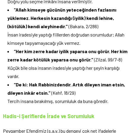
Doğru yolu seçme imkânı insana verilmiştir.
“Allah kimseye gücünün yeteceğinden fazlasını
yüklemez. Herkesin kazandığı (iyilik) kendi lehine,
(kötülük) kendi aleyhinedir.”
(Bakara, 2/286)
İnsan iradesiyle yaptığı fiillerden doğrudan sorumludur; Allah
kimseye taşıyamayacağı yük vermez.
“Her kim zerre kadar iyilik yaparsa onu görür. Her kim
zerre kadar kötülük yaparsa onu görür.”
(Zilzal, 99/7-8)
Küçük bile olsa insanın iradesiyle yaptığı her şeyin karşılığı
vardır.
“De ki: Hak Rabbinizdendir. Artık dileyen iman etsin,
dileyen inkâr etsin.”
(Kehf, 18/29)
Tercih insana bırakılmış, sorumluluk da buna göredir.
Hadis-i Şeriflerde İrade ve Sorumluluk
Peygamber Efendimiz (s.a.v.) bu dengeyi çok net ifadelerle