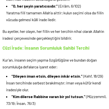
“O, her şeyin yaratıcısıdır.”
(En’âm, 6/102)
Yaratma fiili tamamen Allah’a aittir; kulun seçimi olsa da fiilin
vücuda gelmesi külli irade iledir.
Bu ayetler, her olayın, her fiilin ve her tercihin nihai olarak Allah’ın
iradesi çerçevesinde gerçekleştiğini bildirir.
Cüzi İrade: İnsanın Sorumluluk Sahibi Tercihi
Kur’an, insanın seçim yapma özgürlüğüne ve bundan doğan
sorumluluğa defalarca işaret eder:
“Dileyen iman etsin, dileyen inkâr etsin.”
(Kehf, 18/29)
İnsan tercihinde serbest bırakılmıştır; iman veya küfür kendi
iradesiyle olur.
“Kim dilerse Rabbine varan bir yol tutsun.”
(Müzzemmil,
73/19; İnsan, 76/3)