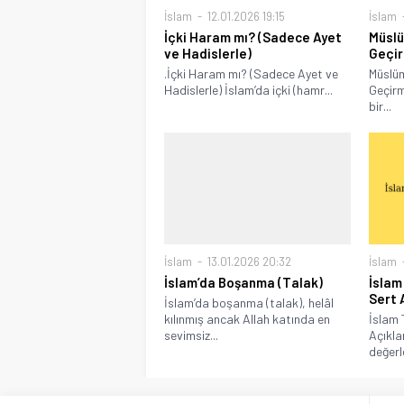
İslam
12.01.2026 19:15
İslam
İçki Haram mı? (Sadece Ayet
Müslü
ve Hadislerle)
Geçir
.İçki Haram mı? (Sadece Ayet ve
Müslüm
Hadislerle) İslam’da içki (hamr...
Geçirm
bir...
İslam
13.01.2026 20:32
İslam
İslam’da Boşanma (Talak)
İslam
Sert 
İslam’da boşanma (talak), helâl
kılınmış ancak Allah katında en
İslam 
sevimsiz...
Açıkla
değerle