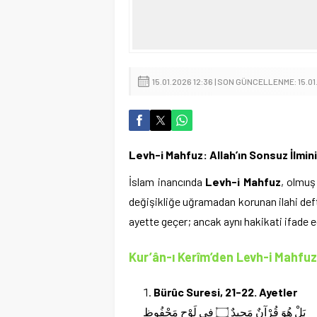
15.01.2026 12:36 | SON GÜNCELLENME: 15.01
Levh-i Mahfuz: Allah’ın Sonsuz İlmi
İslam inancında
Levh-i Mahfuz
, olmuş 
değişikliğe uğramadan korunan ilahi deft
ayette geçer; ancak aynı hakikati ifade e
Kur’ân-ı Kerîm’den Levh-i Mahfuz il
Bürûc Suresi, 21-22. Ayetler
بَلْ هُوَ قُرْآنٌ مَجِيدٌ ۝ فِي لَوْحٍ مَحْفُوظٍ