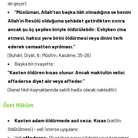
de geçer)
“Müslüman, Allah’tan başka ilâh olmadığına ve benim
Allah’ın Resûlü olduğuma şehâdet getirdikten sonra
ancak şu üç şeyden biriyle öldürülebilir: Evliyken zina
etmesi, haksız yere birini öldürmesi veya dinini terk
ederek cemaatten ayrılması.”
(Buhârî, Diyât, 6; Müslim, Kasâme, 25-26)
Başka bir rivayette:
“Kasten öldüren kısas olunur. Ancak maktulün velisi
affederse diyet alır veya affeder.”
(Genel fıkıh kaynaklarında sahih hadis olarak nakledilir)
Özet Hüküm
Kasten adam öldürmede asıl ceza: Kısas
(katilin
öldürülmesi) – veli isterse uygulanır.
Veli
affederse
: Diyet (kan parası) ödenir veya tamamen