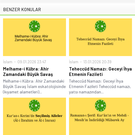
BENZER KONULAR
İslam
09.01.2026 23:47
İslam
13.01.2026 20:39
Melhame-i Kübra: Ahir
Teheccüd Namazı: Geceyi İhya
Zamandaki Büyük Savaş
Etmenin Fazileti
Melhame-i Kübra: Ahir Zamandaki
Teheccüd Namazı: Geceyi İhya
Büyük Savaş İslam eskatolojisinde
Etmenin Fazileti Teheccüd namazı,
(kıyamet alametleri)...
yatsı namazından...