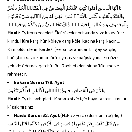
يَٓا اَيُّهَا الَّذ۪ينَ اٰمَنُوا كُتِبَ عَلَيْكُمُ الْقِصَاصُ فِي الْقَتْلٰىۜ اَلْحُرُّ بِالْحُرِّ
وَالْعَبْدُ بِالْعَبْدِ وَالْاُنْثٰى بِالْاُنْثٰىۜ فَمَنْ عُفِيَ لَهُ مِنْ اَخ۪يهِ شَيْءٌ فَاتِّبَاعٌ
بِالْمَعْرُوفِ وَاَدَٓاءٌ اِلَيْهِ بِاِحْسَانٍۜ ذٰلِكَ تَخْف۪يفٌ مِنْ رَبِّكُمْ وَرَحْمَةٌۜ
Meali:
Ey iman edenler! Öldürülenler hakkında size kısas farz
kılındı. Hüre karşı hür, köleye karşı köle, kadına karşı kadın…
Kim, öldürülenin kardeşi (velisi) tarafından bir şey karşılığı
bağışlanırsa, o zaman örfe uymak ve bağışlayana en güzel
şekilde ödemek gerekir. Bu, Rabbinizden bir hafifletme ve
rahmettir.
Bakara Suresi 179. Ayet
وَلَكُمْ فِي الْقِصَاصِ حَيٰوةٌ يَٓا اُو۬لِي الْاَلْبَابِ لَعَلَّكُمْ تَتَّقُونَ
Meali:
Ey akıl sahipleri! Kısasta sizin için hayat vardır. Umulur
ki sakınırsınız.
Mâide Suresi 32. Ayet
(Haksız yere öldürmenin ağırlığı)
مَنْ قَتَلَ نَفْسًا بِغَيْرِ نَفْسٍ اَوْ فَسَادٍ فِي الْاَرْضِ فَكَاَنَّمَا قَتَلَ النَّاسَ
جَم۪يعًاۚ وَمَنْ اَحْيَاهَا فَكَاَنَّمَٓا اَحْيَا النَّاسَ جَم۪يعًا