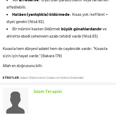
affedilebilir.
Hatâen (yanlışlıkla) öldürmede
: Kısas yok; keffâret +
diyet gerekir (Nisâ 92).
Bir mümini kasten öldürmek
büyük günahlardandır
ve
ahirette ebedî cehennem azabı tehdidi vardır (Nisâ 93).
Kısasta hem dünyevî adalet hem de caydırıcılık vardır: “Kısasta
sizin için hayat vardır.” (Bakara 179)
Allah en doğrusunu bilir.
ETİKETLER:
Adam Öldürmenin Cezası ve Hükmü (İslam'da)
İslam Terapisi