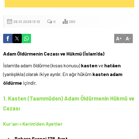
26.01.2026 13:10
0
260
A
A
+
-
Adam Öldürmenin Cezası ve Hükmü (İslam’da)
İslam’da adam öldürme (kısas konusu)
kasten
ve
hatâen
(yanlışlıkla) olarak ikiye ayrılır. En ağır hüküm
kasten adam
öldürme
içindir.
1. Kasten (Taammüden) Adam Öldürmenin Hükmü ve
Cezası
Kur’an-ı Kerim’den Ayetler
Bakara Suresi 178. Ayet