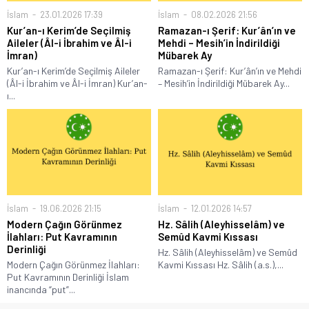
İslam
23.01.2026 17:39
İslam
08.02.2026 21:56
Kur’an-ı Kerim’de Seçilmiş
Ramazan-ı Şerif: Kur’ân’ın ve
Aileler (Âl-i İbrahim ve Âl-i
Mehdi – Mesih’in İndirildiği
İmran)
Mübarek Ay
Kur’an-ı Kerim’de Seçilmiş Aileler
Ramazan-ı Şerif: Kur’ân’ın ve Mehdi
(Âl-i İbrahim ve Âl-i İmran) Kur’an-
– Mesih’in İndirildiği Mübarek Ay...
ı...
İslam
19.06.2026 21:15
İslam
12.01.2026 14:57
Modern Çağın Görünmez
Hz. Sâlih (Aleyhisselâm) ve
İlahları: Put Kavramının
Semûd Kavmi Kıssası
Derinliği
Hz. Sâlih (Aleyhisselâm) ve Semûd
Modern Çağın Görünmez İlahları:
Kavmi Kıssası Hz. Sâlih (a.s.),...
Put Kavramının Derinliği İslam
inancında “put”...