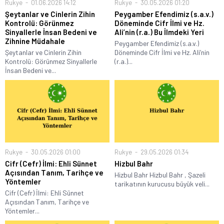
Rukye
01.06.2026 14:12
Rukye
30.05.2026 01:20
Şeytanlar ve Cinlerin Zihin
Peygamber Efendimiz (s.a.v.)
Kontrolü: Görünmez
Döneminde Cifr İlmi ve Hz.
Sinyallerle İnsan Bedeni ve
Ali’nin (r.a.) Bu İlmdeki Yeri
Zihnine Müdahale
Peygamber Efendimiz (s.a.v.)
Şeytanlar ve Cinlerin Zihin
Döneminde Cifr İlmi ve Hz. Ali’nin
Kontrolü: Görünmez Sinyallerle
(r.a.)...
İnsan Bedeni ve...
Rukye
30.05.2026 01:00
Rukye
29.05.2026 01:34
Cifr (Cefr) İlmi: Ehli Sünnet
Hizbul Bahr
Açısından Tanım, Tarihçe ve
Hizbul Bahr Hizbul Bahr , Şazeli
Yöntemler
tarikatının kurucusu büyük veli...
Cifr (Cefr) İlmi: Ehli Sünnet
Açısından Tanım, Tarihçe ve
Yöntemler...