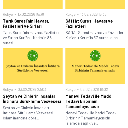
Rukye
13.02.2026 15:38
Rukye
13.02.2026 15:36
Tarık Suresi’nin Havası,
Sâffât Suresi Havası ve
Faziletleri ve Sırları
Faziletleri
Tarık Suresi’nin Havası, Faziletleri
Sâffât Suresi Havası ve Faziletleri
ve Sırları Kur’ân-ı Kerim’in 86.
Kur’an-ı Kerim’in 37. suresi olan...
suresi...
Rukye
03.02.2026 23:03
Rukye
02.02.2026 16:02
Şeytan ve Cinlerin İnsanları
Manevi Tedavi ile Maddi
İntihara Sürükleme Vesvesesi
Tedavi Birbirinin
Tamamlayıcısıdır
Şeytan ve Cinlerin İnsanları
İntihara Sürükleme Vesvesesi
Manevi Tedavi ile Maddi Tedavi
İslam inancına göre...
Birbirinin Tamamlayıcısıdır
İslam’da sağlık ve...