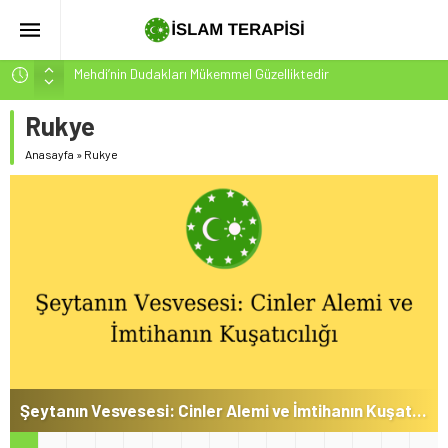
Mehdi’nin Dudakları Mükemmel Güzelliktedir
Mehdi-Mesih’in Fiziksel Özellikleri-2
Rukye
Hakikatin Nihai Ölçüsü: Kur’an-ı Kerim’in Önceki Kitapları
Tasdiki ve Tahrifleri Arındırması
Anasayfa
»
Rukye
Peygamber Müjdesi Mehdi Mesih’in Gelişi Kitabımız
26.07.2026 Tarihinde Güncellenmiştir(ÇOK ÖNEMLİ)
İsrâ Sûresi(17) 1. Ayet’in 7 Dilde Yazılışı
Şeytanın Vesvesesi: Cinler Alemi ve İmtihanın Kuşatıcılığı