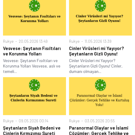
Rukye
20.05.2026 13:49
Rukye
11.05.2026 13:39
Vesvese: Şeytanın Fısıltıları
Cinler Virüsleri mi Yayıyor?
ve Korunma Yolları
Şeytanların Gizli Oyunu!
Vesvese: Şeytanın Fısıltıları ve
Cinler Virüsleri mi Yayıyor?
Korunma Yolları Vesvese, aslı ve
Şeytanların Gizli Oyunu! Cinler,
temeli...
dumanı olmayan...
Rukye
09.05.2026 00:14
Rukye
03.05.2026 20:55
Şeytanların Siyah Bedeni ve
Paranormal Olaylar ve İslamî
Cinlerin Kırmızımsı Sureti
Çözümler: Gerçek Tehlike ve