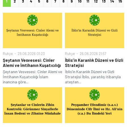
1
2
3
4
5
6
7
8
9
10
11
12
13
14
15
Rukye
29.06.2026 01:23
Rukye
26.06.2026 21:57
Şeytanın Vesvesesi: Cinler
İblis’in Karanlık Düzeni ve Gizli
Alemi ve İmtihanın Kuşatıcılığı
Stratejisi
Şeytanın Vesvesesi: Cinler Alemi ve
İblis’in Karanlık Düzeni ve Gizli
İmtihanın Kuşatıcılığı İslam
Stratejisi İblis, yaratılış itibarıyla
inancına göre...
ateşten...