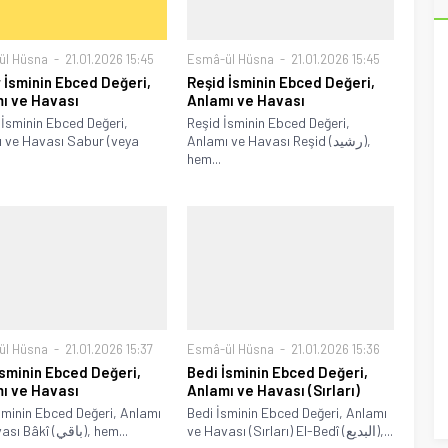
ül Hüsna
21.01.2026 15:45
Esmâ-ül Hüsna
21.01.2026 15:45
 İsminin Ebced Değeri,
Reşid İsminin Ebced Değeri,
ı ve Havası
Anlamı ve Havası
İsminin Ebced Değeri,
Reşid İsminin Ebced Değeri,
 ve Havası Sabur (veya
Anlamı ve Havası Reşid (رشيد),
hem...
ül Hüsna
21.01.2026 15:37
Esmâ-ül Hüsna
21.01.2026 15:36
İsminin Ebced Değeri,
Bedi İsminin Ebced Değeri,
ı ve Havası
Anlamı ve Havası (Sırları)
sminin Ebced Değeri, Anlamı
Bedi İsminin Ebced Değeri, Anlamı
ve Havası (Sırları) El-Bedî (البديع),...
ve Havası Bâkî (باقي), hem...