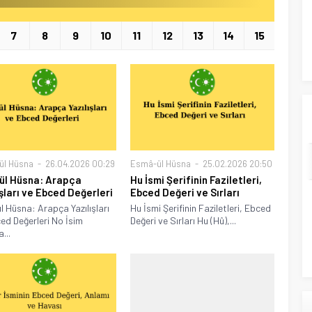
7
8
9
10
11
12
13
14
15
ül Hüsna
26.04.2026 00:29
Esmâ-ül Hüsna
25.02.2026 20:50
l Hüsna: Arapça
Hu İsmi Şerifinin Faziletleri,
ışları ve Ebced Değerleri
Ebced Değeri ve Sırları
 Hüsna: Arapça Yazılışları
Hu İsmi Şerifinin Faziletleri, Ebced
ed Değerleri No İsim
Değeri ve Sırları Hu (Hû),...
...