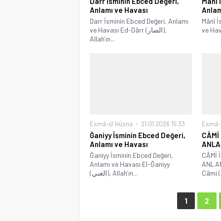
Darr İsminin Ebced Değeri,
Mânî 
Anlamı ve Havası
Anlam
Darr İsminin Ebced Değeri, Anlamı
Mânî İ
ve Havası Ed-Dârr (الضار),
ve Hav
Allah’ın...
Esmâ-ül Hüsna
21.01.2026 15:33
Esmâ-
Ğaniyy İsminin Ebced Değeri,
CÂMİ 
Anlamı ve Havası
ANLAM
Ğaniyy İsminin Ebced Değeri,
CÂMİ 
Anlamı ve Havası El-Ğaniyy
ANLAM
(الغني), Allah’ın...
1
2