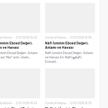
ül Hüsna
21.01.2026 15:35
Esmâ-ül Hüsna
21.01.2026 15:35
sminin Ebced Değeri,
Nâfi İsminin Ebced Değeri,
ı ve Havası
Anlamı ve Havası
minin Ebced Değeri, Anlamı
Nâfi İsminin Ebced Değeri, Anlamı
sı “Nur” ismi, İslam...
ve Havası En-Nâfi (النافع),
Esmaül...
ül Hüsna
21.01.2026 15:34
Esmâ-ül Hüsna
21.01.2026 15:33