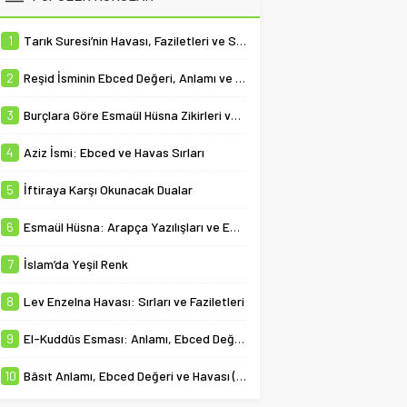
1
Tarık Suresi’nin Havası, Faziletleri ve Sırları
2
Reşid İsminin Ebced Değeri, Anlamı ve Havası
3
Burçlara Göre Esmaül Hüsna Zikirleri ve Manevi İlişkileri
4
Aziz İsmi: Ebced ve Havas Sırları
5
İftiraya Karşı Okunacak Dualar
6
Esmaül Hüsna: Arapça Yazılışları ve Ebced Değerleri
7
İslam’da Yeşil Renk
8
Lev Enzelna Havası: Sırları ve Faziletleri
9
El-Kuddûs Esması: Anlamı, Ebced Değeri, Zikri ve Havas Faziletleri
10
Bâsıt Anlamı, Ebced Değeri ve Havası (El-Bâsıt Esması)