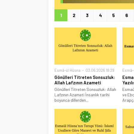
1
2
3
4
5
6
Esmâ-ül Hüsna
03.06.2026 18:29
Esmâ-
Gönülleri Titreten Sonsuzluk:
Esmaü
Allah Lafzının Azameti
Yazıl
Gönülleri Titreten Sonsuzluk: Allah
Esmaül
Lafzının Azameti İnsanlık tarihi
ve Ebc
boyunca dillerden...
Arapça