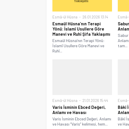
Esmâ-ül Hüsna
26.01.2026 13:14
Esmâ-
Esmaül Hüsna’nın Terapi
Sabur
Yönü: İslamî Usullere Göre
Anlam
Manevi ve Ruhî Şifa Yaklaşımı
Sabur 
Esmaül Hüsna’nın Terapi Yönü:
Anlamı
İslamî Usullere Göre Manevi ve
tam...
Ruhî...
Esmâ-ül Hüsna
21.01.2026 15:44
Esmâ-
Varis İsminin Ebced Değeri,
Bâkî 
Anlamı ve Havası
Anlam
Varis İsminin Ebced Değeri, Anlamı
Bâkî İ
ve Havası “Varis” kelimesi, hem...