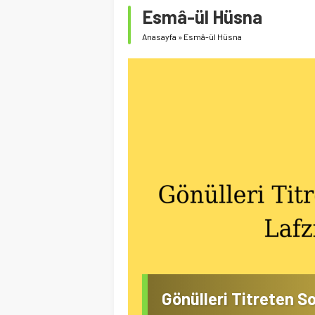
Esmâ-ül Hüsna
Anasayfa
»
Esmâ-ül Hüsna
 Havası
Gönülleri Titreten S