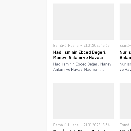
Esmâ-ül Hüsna
21.01.2026 15:36
Esmâ-
Hadi İsminin Ebced Değeri,
Nur İ
Manevi Anlamı ve Havası
Anlam
Hadi İsminin Ebced Değeri, Manevi
Nur İs
Anlamı ve Havası Hadi ismi,...
ve Hava
Esmâ-ül Hüsna
21.01.2026 15:34
Esmâ-