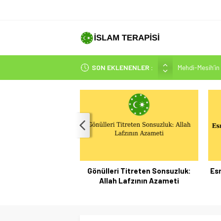
Mehdi-Mesih’in 
SON EKLENENLER :
Hakikatin Nihai
Peygamber Müjd
İsrâ Sûresi(17) 
SAKIN ÇOĞUN
Gönülleri Titreten Sonsuzluk:
Esm
Allah Lafzının Azameti