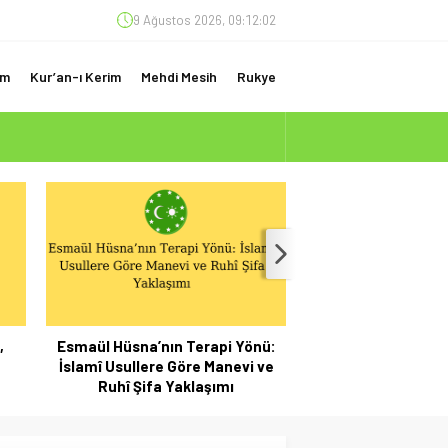
9 Ağustos 2026, 09:12:03
am
Kur’an-ı Kerim
Mehdi Mesih
Rukye
(ÇOK ÖNEMLİ)
,
Esmaül Hüsna’nın Terapi Yönü:
Sabur İsminin Eb
İslamî Usullere Göre Manevi ve
Anlamı ve 
Ruhî Şifa Yaklaşımı