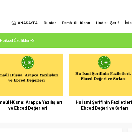
ANASAYFA
Dualar
Esmâ-ül Hüsna
Hadis-i Şerif
İsl
Fiziksel Özellikleri-2
 Ölçüsü: Kur’an-ı Kerim’in Önceki Kitapları Tasdiki ve Tahrifleri Arındırması
esi Mehdi Mesih’in Gelişi Kitabımız 26.07.2026 Tarihinde Güncellenmiştir
1. Ayet’in 7 Dilde Yazılışı
LUK SİZİ ALDATMASIN
aül Hüsna: Arapça Yazılışları
Hu İsmi Şerifinin Faziletleri
ve Ebced Değerleri
Ebced Değeri ve Sırları