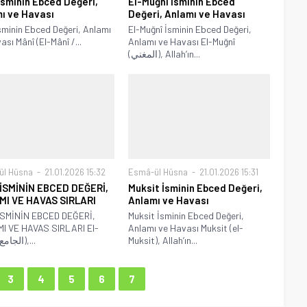
İsminin Ebced Değeri,
El-Muğnî İsminin Ebced
ı ve Havası
Değeri, Anlamı ve Havası
sminin Ebced Değeri, Anlamı
El-Muğnî İsminin Ebced Değeri,
ası Mânî (El-Mânî /...
Anlamı ve Havası El-Muğnî
(المغني), Allah’ın...
ül Hüsna
21.01.2026 15:32
Esmâ-ül Hüsna
21.01.2026 15:31
İSMİNİN EBCED DEĞERİ,
Muksit İsminin Ebced Değeri,
I VE HAVAS SIRLARI
Anlamı ve Havası
İSMİNİN EBCED DEĞERİ,
Muksit İsminin Ebced Değeri,
I VE HAVAS SIRLARI El-
Anlamı ve Havası Muksit (el-
Câmi (الجامع),...
Muksit), Allah’ın...
3
4
5
6
7