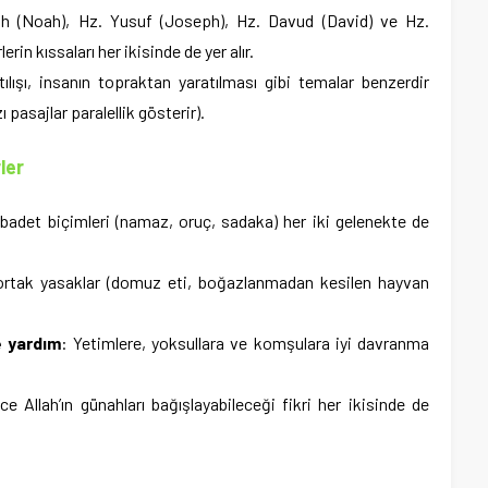
uh (Noah), Hz. Yusuf (Joseph), Hz. Davud (David) ve Hz.
n kıssaları her ikisinde de yer alır.
tılışı, insanın topraktan yaratılması gibi temalar benzerdir
 pasajlar paralellik gösterir).
ler
ibadet biçimleri (namaz, oruç, sadaka) her iki gelenekte de
ortak yasaklar (domuz eti, boğazlanmadan kesilen hayvan
e yardım
: Yetimlere, yoksullara ve komşulara iyi davranma
ce Allah’ın günahları bağışlayabileceği fikri her ikisinde de