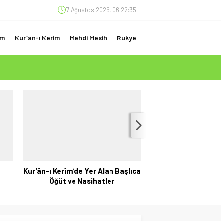
7 Ağustos 2026, 06:22:36
am
Kur’an-ı Kerim
Mehdi Mesih
Rukye
(ÇOK ÖNEMLİ)
Kur’ân-ı Kerîm’de Yer Alan Başlıca
Kur’ân’ın Gizli Anah
Öğüt ve Nasihatler
u Mukatta, Yediler ve