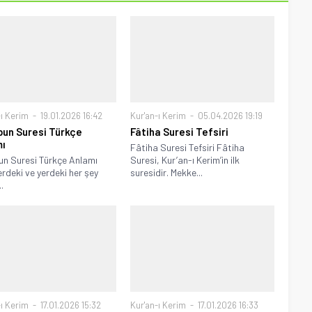
-ı Kerim
19.01.2026 16:42
Kur'an-ı Kerim
05.04.2026 19:19
un Suresi Türkçe
Fâtiha Suresi Tefsiri
ı
Fâtiha Suresi Tefsiri Fâtiha
n Suresi Türkçe Anlamı
Suresi, Kur’an-ı Kerim’in ilk
erdeki ve yerdeki her şey
suresidir. Mekke...
..
-ı Kerim
17.01.2026 15:32
Kur'an-ı Kerim
17.01.2026 16:33