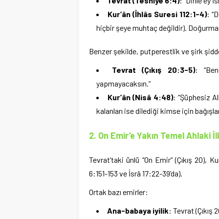
Tevrat (Tesniye 6:4)
: “Dinle ey İ
Kur’ân (İhlâs Suresi 112:1-4)
: “D
hiçbir şeye muhtaç değildir). Doğurmam
Benzer şekilde, putperestlik ve şirk şidde
Tevrat (Çıkış 20:3-5)
: “Ben
yapmayacaksın.”
Kur’ân (Nisâ 4:48)
: “Şüphesiz A
kalanları ise dilediği kimse için bağışlar
2. On Emir’e Yakın Temel Ahlaki İl
Tevrat’taki ünlü “On Emir” (Çıkış 20), Ku
6:151-153 ve İsrâ 17:22-39’da).
Ortak bazı emirler:
Ana-babaya iyilik
: Tevrat (Çıkış