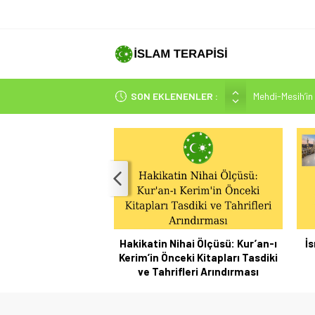
Mehdi-Mesih’in 
SON EKLENENLER :
Hakikatin Nihai
Peygamber Müjd
İsrâ Sûresi(17) 
SAKIN ÇOĞUN
Hakikatin Nihai Ölçüsü: Kur’an-ı
İs
Kerim’in Önceki Kitapları Tasdiki
ve Tahrifleri Arındırması