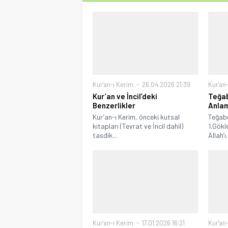
Kur'an-ı Kerim
26.04.2026 21:39
Kur'an
Kur’an ve İncil’deki
Teğab
Benzerlikler
Anlam
Kur’an-ı Kerim, önceki kutsal
Teğabu
kitapları (Tevrat ve İncil dahil)
1.Gökl
tasdik...
Allah’ı.
Kur'an-ı Kerim
17.01.2026 16:21
Kur'an