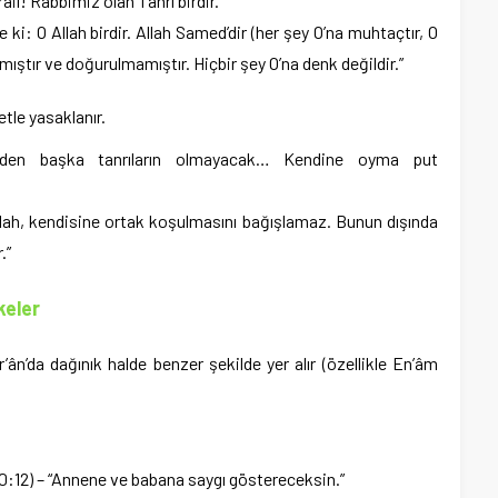
srail! Rabbimiz olan Tanrı birdir.”
e ki: O Allah birdir. Allah Samed’dir (her şey O’na muhtaçtır, O
ıştır ve doğurulmamıştır. Hiçbir şey O’na denk değildir.”
tle yasaklanır.
den başka tanrıların olmayacak… Kendine oyma put
llah, kendisine ortak koşulmasını bağışlamaz. Bunun dışında
.”
keler
r’ân’da dağınık halde benzer şekilde yer alır (özellikle En’âm
 20:12) – “Annene ve babana saygı göstereceksin.”