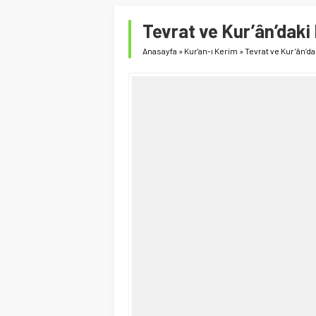
Tevrat ve Kur’ân’daki 
Anasayfa
»
Kur'an-ı Kerim
»
Tevrat ve Kur’ân’da