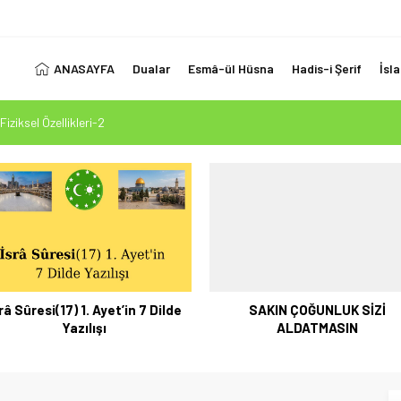
ANASAYFA
Dualar
Esmâ-ül Hüsna
Hadis-i Şerif
İsl
Fiziksel Özellikleri-2
 Ölçüsü: Kur’an-ı Kerim’in Önceki Kitapları Tasdiki ve Tahrifleri Arındırması
esi Mehdi Mesih’in Gelişi Kitabımız 26.07.2026 Tarihinde Güncellenmiştir
1. Ayet’in 7 Dilde Yazılışı
LUK SİZİ ALDATMASIN
râ Sûresi(17) 1. Ayet’in 7 Dilde
SAKIN ÇOĞUNLUK SİZİ
Yazılışı
ALDATMASIN