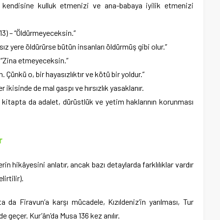
e kendisine kulluk etmenizi ve ana-babaya iyilik etmenizi
:13) – “Öldürmeyeceksin.”
sız yere öldürürse bütün insanları öldürmüş gibi olur.”
– “Zina etmeyeceksin.”
. Çünkü o, bir hayasızlıktır ve kötü bir yoldur.”
r ikisinde de mal gaspı ve hırsızlık yasaklanır.
i kitapta da adalet, dürüstlük ve yetim haklarının korunması
r
n hikâyesini anlatır, ancak bazı detaylarda farklılıklar vardır
irtilir).
ta da Firavun’a karşı mücadele, Kızıldeniz’in yarılması, Tur
de geçer. Kur’ân’da Musa 136 kez anılır.