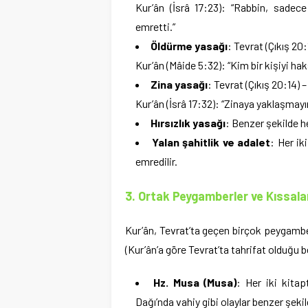
Kur’ân (İsrâ 17:23): “Rabbin, sadec
emretti.”
Öldürme yasağı
: Tevrat (Çıkış 20
Kur’ân (Mâide 5:32): “Kim bir kişiyi hak
Zina yasağı
: Tevrat (Çıkış 20:14) 
Kur’ân (İsrâ 17:32): “Zinaya yaklaşmayın
Hırsızlık yasağı
: Benzer şekilde he
Yalan şahitlik ve adalet
: Her ik
emredilir.
3. Ortak Peygamberler ve Kıssala
Kur’ân, Tevrat’ta geçen birçok peygamberi
(Kur’ân’a göre Tevrat’ta tahrifat olduğu bel
Hz. Musa (Musa)
: Her iki kitap
Dağı’nda vahiy gibi olaylar benzer şekil