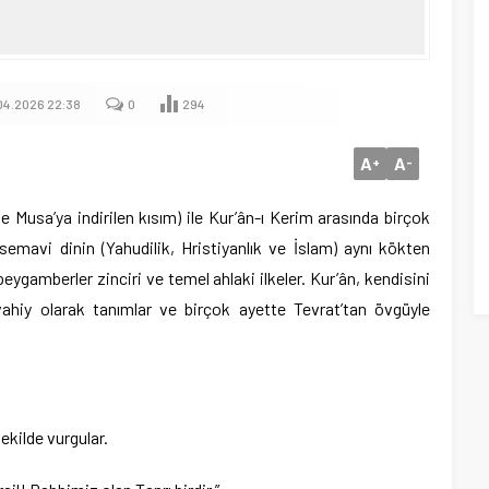
04.2026 22:38
0
294
A
A
+
-
kle Musa’ya indirilen kısım) ile Kur’ân-ı Kerim arasında birçok
 semavi dinin (Yahudilik, Hristiyanlık ve İslam) aynı kökten
 peygamberler zinciri ve temel ahlaki ilkeler. Kur’ân, kendisini
vahiy olarak tanımlar ve birçok ayette Tevrat’tan övgüyle
şekilde vurgular.