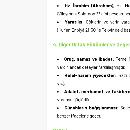
Hz. İbrahim (Abraham)
, Hz. N
Süleyman (Solomon)** gibi peygamberleri
Yaratılış
: Göklerin ve yerin yara
(Kur’ân Enbiyâ 21:30 ile Tekvin’deki bazı
4. Diğer Ortak Hükümler ve Değer
Oruç, namaz ve ibadet
: Temel 
vardır, ancak detaylar farklılaşmıştır.
Helal-haram yiyecekler
: Bazı 
vs.).
Adalet, merhamet ve fakirler
vurgusu güçlüdür.
Günahların bağışlanması
: Sade
benzer ifadelerle geçer.