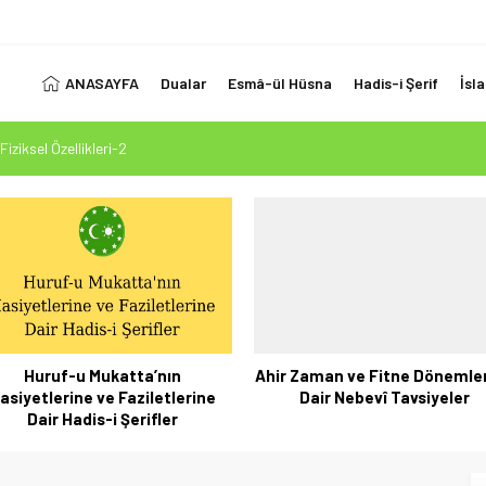
ANASAYFA
Dualar
Esmâ-ül Hüsna
Hadis-i Şerif
İsl
Fiziksel Özellikleri-2
 Ölçüsü: Kur’an-ı Kerim’in Önceki Kitapları Tasdiki ve Tahrifleri Arındırması
esi Mehdi Mesih’in Gelişi Kitabımız 26.07.2026 Tarihinde Güncellenmiştir
1. Ayet’in 7 Dilde Yazılışı
LUK SİZİ ALDATMASIN
Huruf-u Mukatta’nın
Ahir Zaman ve Fitne Dönemle
asiyetlerine ve Faziletlerine
Dair Nebevî Tavsiyeler
Dair Hadis-i Şerifler