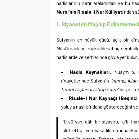
hadislerinin satır aralarından ve bu h
Nursi’nin Risale-i Nur Külliyatı
’ndan sü
1. Siyaseten Mağlup Edilememesi
Sufyan’ın en büyük gücü, açık bir dins
Müslümanların mukaddesatını, semboller
hadislerde ve şerhlerinde şöyle yer bulur:
Hadis Kaynakları:
Nuaym b. 
rivayetlerinde Sufyan’ın
“namaz kılan
temel taşlarını tahrip eden”
bir portre 
Risale-i Nur Kaynağı (Beşinci
yoluyla nasıl bir deha göstereceğini v
“O süfyan, dâhi bir siyasetçi gibi har
alet ettiği ve riyakarlıkla (münafıka
mümkün olmaz. Dehşetli bir istibdat