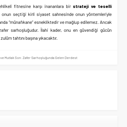
likeli fitnesine karşı inananlara bir
strateji ve teselli
n onun seçtiği kirli siyaset sahnesinde onun yöntemleriyle
nda “münafıkane” esnekliktedir ve mağlup edilemez. Ancak
afer sarhoşluğudur. İlahi kader, onu en güvendiği gücün
ulüm tahtını başına yıkacaktır.
i ve Mutlak Son: Zafer Sarhoşluğunda Gelen Derdest