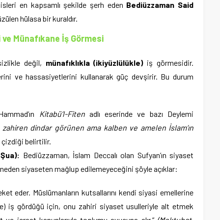
adisleri en kapsamlı şekilde şerh eden
Bediüzzaman Said
zülen hülasa bir kuraldır.
 ve Münafıkane İş Görmesi
izlikle değil,
münafıklıkla (ikiyüzlülükle)
iş görmesidir.
ini ve hassasiyetlerini kullanarak güç devşirir. Bu durum
Hammad’ın
Kitabü’l-Fiten
adlı eserinde ve bazı Deylemi
, zahiren dindar görünen ama kalben ve amelen İslam’ın
çizdiği belirtilir.
 Şua):
Bediüzzaman, İslam Deccalı olan Sufyan’ın siyaset
e neden siyaseten mağlup edilemeyeceğini şöyle açıklar:
eket eder. Müslümanların kutsallarını kendi siyasi emellerine
ne) iş gördüğü için, onu zahiri siyaset usulleriyle alt etmek
 ve icraat kanunlarıyla toplumu avucuna alır.”
(Mektubat,