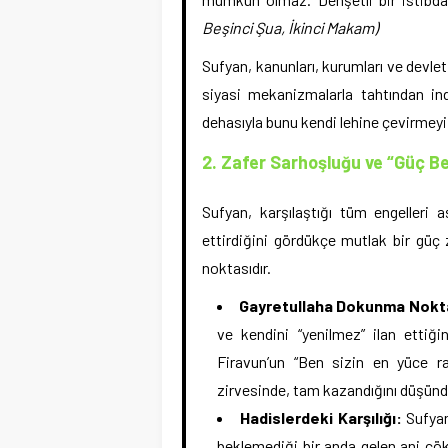
Beşinci Şua, İkinci Makam)
Sufyan, kanunları, kurumları ve devl
siyasi mekanizmalarla tahtından in
dehasıyla bunu kendi lehine çevirmeyi 
2. Zafer Sarhoşluğu ve “Güç B
Sufyan, karşılaştığı tüm engelleri 
ettirdiğini gördükçe mutlak bir güç 
noktasıdır.
Gayretullaha Dokunma Nokt
ve kendini “yenilmez” ilan ettiği
Firavun’un “Ben sizin en yüce r
zirvesinde, tam kazandığını düşündü
Hadislerdeki Karşılığı:
Sufyan’
beklemediği bir anda gelen ani çöküş