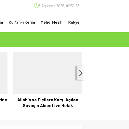
8 Ağustos 2026, 02:54:14
am
Kur’an-ı Kerim
Mehdi Mesih
Rukye
(ÇOK ÖNEMLİ)
rine
Allah’a ve Elçilere Karşı Açılan
Kıyamet Alametle
Savaşın Akıbeti ve Helak
Yecüc ve Mecüc: B
Sembo