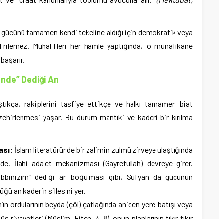
et gücünü tamamen kendi tekeline aldığı için demokratik veya
dirilemez. Muhalifleri her hamle yaptığında, o münafıkane
başarır.
ende” Dediği An
aştıkça, rakiplerini tasfiye ettikçe ve halkı tamamen biat
zehirlenmesi yaşar. Bu durum mantıki ve kaderi bir kırılma
ası:
İslam literatüründe bir zalimin zulmü zirveye ulaştığında
nde, İlahi adalet mekanizması (Gayretullah) devreye girer.
abbinizim” dediği an boğulması gibi, Sufyan da gücünün
ğü an kaderin sillesini yer.
ın ordularının beyda (çöl) çatlağında aniden yere batışı veya
 rivayetleri (Müslim, Fiten, 4-8), onun planlarının tıkır tıkır