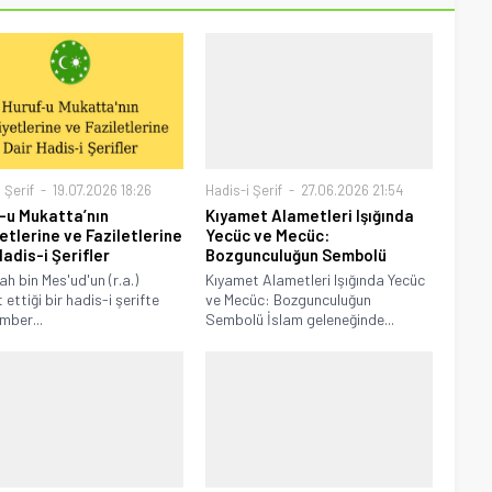
 Şerif
19.07.2026 18:26
Hadis-i Şerif
27.06.2026 21:54
-u Mukatta’nın
Kıyamet Alametleri Işığında
etlerine ve Faziletlerine
Yecüc ve Mecüc:
Hadis-i Şerifler
Bozgunculuğun Sembolü
ah bin Mes'ud'un (r.a.)
Kıyamet Alametleri Işığında Yecüc
 ettiği bir hadis-i şerifte
ve Mecüc: Bozgunculuğun
ber...
Sembolü İslam geleneğinde...