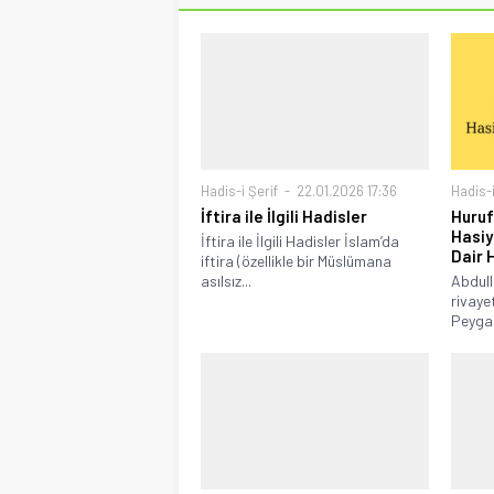
Hadis-i Şerif
22.01.2026 17:36
Hadis-i
İftira ile İlgili Hadisler
Huruf
Hasiy
İftira ile İlgili Hadisler İslam’da
Dair 
iftira (özellikle bir Müslümana
asılsız...
Abdull
rivayet
Peygam