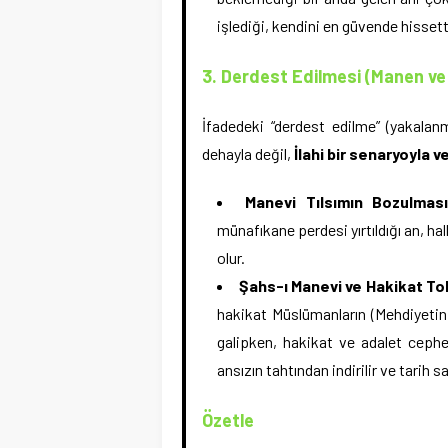
işlediği, kendini en güvende hissett
3. Derdest Edilmesi (Manen ve
İfadedeki “derdest edilme” (yakalanm
dehayla değil,
İlahi bir senaryoyla v
Manevi Tılsımın Bozulması
münafıkane perdesi yırtıldığı an, ha
olur.
Şahs-ı Manevi ve Hakikat To
hakikat Müslümanların (Mehdiyetin
galipken, hakikat ve adalet ceph
ansızın tahtından indirilir ve tarih 
Özetle