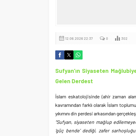
12.06.2026 22:37
0
302
Sufyan’ın Siyaseten Mağlubiye
Gelen Derdest
İslam eskatolojisinde (ahir zaman ala
kavramından farklı olarak İslam toplum
yıkımını din perdesi arkasından gerçekleş
“Sufyan, siyaseten mağlup edilemeyec
‘güç bende’ dediği, zafer sarhoşluğu