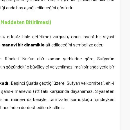
iği anda baş aşağı edileceğini gösterir.
 Maddeten Bitirilmesi)
a, etkisiz hale getirilme) vurgusu, onun insani bir siyasi
e manevi bir dinamikle
alt edileceğini sembolize eder.
:
Risale-i Nur’un ahir zaman şerhlerine göre, Sufyan’ın
lkın gözündeki o büyüleyici ve yenilmez imajı bir anda yerle bir
kadı:
Beşinci Şua’da geçtiği üzere, Sufyan ve komitesi, ehl-i
 şahs-ı manevisi) ittifakı karşısında dayanamaz. Siyaseten
esinin manevi darbesiyle, tam zafer sarhoşluğu içindeyken
sahnesinden derdest edilerek silinir.