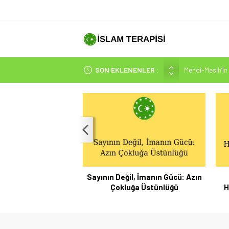
Mehdi-Mesih’in 
SON EKLENENLER :
Hakikatin Nihai
Peygamber Müjd
İsrâ Sûresi(17) 
SAKIN ÇOĞUN
Sayının Değil, İmanın Gücü: Azın
Çokluğa Üstünlüğü
H