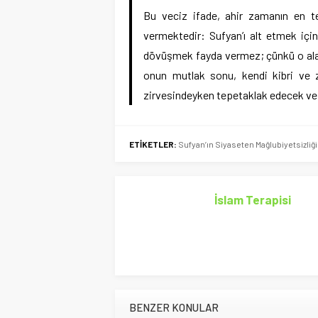
Bu veciz ifade, ahir zamanın en teh
vermektedir: Sufyan’ı alt etmek içi
dövüşmek fayda vermez; çünkü o ala
onun mutlak sonu, kendi kibri ve z
zirvesindeyken tepetaklak edecek ve z
ETİKETLER:
Sufyan’ın Siyaseten Mağlubiyetsizliğ
İslam Terapisi
BENZER KONULAR