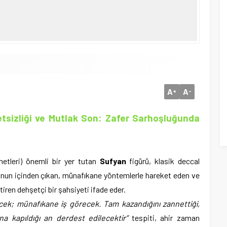
A
A
+
-
tsizliği ve Mutlak Son: Zafer Sarhoşluğunda
metleri) önemli bir yer tutan
Sufyan
figürü, klasik deccal
unun içinden çıkan, münafıkane yöntemlerle hareket eden ve
tiren dehşetçi bir şahsiyeti ifade eder.
ek; münafıkane iş görecek. Tam kazandığını zannettiği,
na kapıldığı an derdest edilecektir”
tespiti, ahir zaman