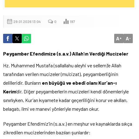
29.01.2026 13:04
0
197
A
A
+
-
Peygamber Efendimize (s.a.v.) Allah’ın Verdiği Mucizeler
Hz. Muhammed Mustafa (sallallahu aleyhi ve sellem)’e Allah
tarafından verilen mucizeler (mu’cizat), peygamberliğinin
delilleridir. Bunların
en büyüğü ve ebedî olanı Kur’an-ı
Kerim
‘dir. Diğer peygamberlerin mucizeleri kendi dönemleriyle
sınırlıyken, Kur’an kıyamete kadar geçerliliğini korur ve akılları,
belagatı, ilmi ve manevi yönleriyle meydan okur.
Peygamber Efendimiz’in (s.a.v.) en meşhur ve kaynaklarda sıkça
zikredilen mucizelerinden bazıları şunlardır: