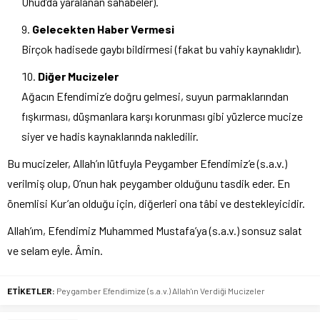
Uhud’da yaralanan sahabeler).
Gelecekten Haber Vermesi
Birçok hadisede gaybı bildirmesi (fakat bu vahiy kaynaklıdır).
Diğer Mucizeler
Ağacın Efendimiz’e doğru gelmesi, suyun parmaklarından
fışkırması, düşmanlara karşı korunması gibi yüzlerce mucize
siyer ve hadis kaynaklarında nakledilir.
Bu mucizeler, Allah’ın lütfuyla Peygamber Efendimiz’e (s.a.v.)
verilmiş olup, O’nun hak peygamber olduğunu tasdik eder. En
önemlisi Kur’an olduğu için, diğerleri ona tâbi ve destekleyicidir.
Allah’ım, Efendimiz Muhammed Mustafa’ya (s.a.v.) sonsuz salat
ve selam eyle. Âmin.
ETİKETLER:
Peygamber Efendimize (s.a.v.) Allah'ın Verdiği Mucizeler