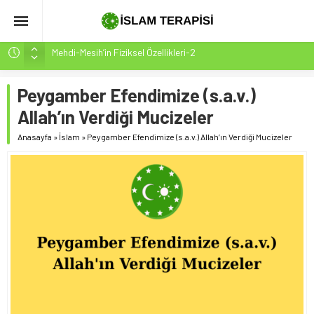
Mehdi-Mesih’in Fiziksel Özellikleri-2
Hakikatin Nihai Ölçüsü: Kur’an-ı Kerim’in Önceki Kitapları
Tasdiki ve Tahrifleri Arındırması
Peygamber Efendimize (s.a.v.)
Peygamber Müjdesi Mehdi Mesih’in Gelişi Kitabımız
Allah’ın Verdiği Mucizeler
26.07.2026 Tarihinde Güncellenmiştir(ÇOK ÖNEMLİ)
Anasayfa
»
İslam
»
Peygamber Efendimize (s.a.v.) Allah’ın Verdiği Mucizeler
İsrâ Sûresi(17) 1. Ayet’in 7 Dilde Yazılışı
SAKIN ÇOĞUNLUK SİZİ ALDATMASIN