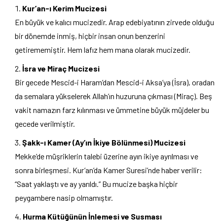
Kur’an-ı Kerim Mucizesi
En büyük ve kalıcı mucizedir. Arap edebiyatının zirvede olduğu
bir dönemde inmiş, hiçbir insan onun benzerini
getirememiştir. Hem lafız hem mana olarak mucizedir.
İsra ve Miraç Mucizesi
Bir gecede Mescid-i Haram’dan Mescid-i Aksa’ya (İsra), oradan
da semalara yükselerek Allah’ın huzuruna çıkması (Miraç). Beş
vakit namazın farz kılınması ve ümmetine büyük müjdeler bu
gecede verilmiştir.
Şakk-ı Kamer (Ay’ın İkiye Bölünmesi) Mucizesi
Mekke’de müşriklerin talebi üzerine ayın ikiye ayrılması ve
sonra birleşmesi. Kur’an’da Kamer Suresi’nde haber verilir:
“Saat yaklaştı ve ay yarıldı.” Bu mucize başka hiçbir
peygambere nasip olmamıştır.
Hurma Kütüğünün İnlemesi ve Susması