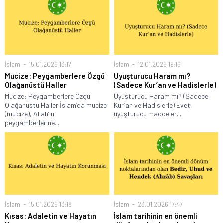
İslam
15.01.2026 13:17
İslam
12.01.2026 19:16
Mucize: Peygamberlere Özgü
Uyuşturucu Haram mı?
Olağanüstü Haller
(Sadece Kur’an ve Hadislerle)
Mucize: Peygamberlere Özgü
Uyuşturucu Haram mı? (Sadece
Olağanüstü Haller İslam’da mucize
Kur’an ve Hadislerle) Evet,
(mu’cize), Allah’ın
uyuşturucu maddeler...
peygamberlerine...
İslam
15.01.2026 13:18
İslam
23.01.2026 17:47
Kısas: Adaletin ve Hayatın
İslam tarihinin en önemli