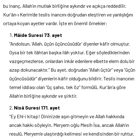
bu inanç, Allah’ın mutlak birliğine aykırıdır ve açıkça reddedilir.
Kur’ân-ı Kerim’de teslis inancını doğrudan eleştiren ve yanlışlığını
ortaya koyan ayetler vardır. İşte en önemli örnekler:
Mâide Suresi 73. ayet
“Andolsun, ‘Allah, üçün üçüncüsüdür’ diyenler kâfir olmuştur.
Oysa bir tek ilâhtan başka ilâh yoktur. Eğer söylediklerinden
vazgeçmezlerse, onlardan inkâr edenlere elbette elem dolu bir
azap dokunacaktır.” Bu ayet, doğrudan “Allah üçtür” veya “üçün
üçüncüsüdür” diyenlerin kâfir olduğunu bildirir. Teslis inancının
temel iddiası olan “üç şahıs, tek öz” formülü, Kur’ân’a göre
Allah’ın birliğine aykırıdır ve şirktir.
Nisâ Suresi 171. ayet
“Ey Ehl-i kitap! Dininizde aşırı gitmeyin ve Allah hakkında
ancak hakkı söyleyin. Meryem oğlu Mesih İsa, ancak Allah’ın
resulü, Meryem’e ulaştırdığı kelimesi ve kendisinden bir ruhtur.