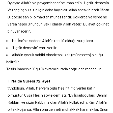
Öyleyse Allah’a ve peygamberlerine iman edin. ‘Üçtür’ demeyin.
Vazgeçin; bu sizin için daha hayırlıdır. Allah ancak bir tek ilâhtır.
O, çocuk sahibi olmaktan münezzehtir. Göklerde ve yerde ne
varsa hepsi O’nundur. Vekil olarak Allah yeter.” Bu ayet çok net
bir uyarı içerir:
Hz. İsa’nın sadece Allah’ın resulü olduğu vurgulanır.
“Üçtür demeyin” emri verilir.
Allah’ın çocuk sahibi olmaktan uzak (münezzeh) olduğu
belirtilir.
Teslis inancının “Oğul” kavramı burada doğrudan reddedilir.
Mâide Suresi 72. ayet
“Andolsun, ‘Allah, Meryem oğlu Mesih’tir’ diyenler kâfir
olmuştur. Oysa Mesih şöyle demişti: ‘Ey İsrailoğulları! Benim
Rabbim ve sizin Rabbiniz olan Allah’a kulluk edin. Kim Allah’a
ortak koşarsa, Allah ona cenneti muhakkak haram kılar. Onun