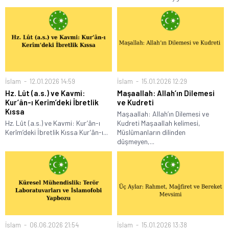
İslam
12.01.2026 14:59
İslam
15.01.2026 12:29
Hz. Lût (a.s.) ve Kavmi:
Maşaallah: Allah’ın Dilemesi
Kur’ân-ı Kerîm’deki İbretlik
ve Kudreti
Kıssa
Maşaallah: Allah’ın Dilemesi ve
Hz. Lût (a.s.) ve Kavmi: Kur’ân-ı
Kudreti Maşaallah kelimesi,
Kerîm’deki İbretlik Kıssa Kur’ân-ı...
Müslümanların dilinden
düşmeyen,...
İslam
06.06.2026 21:54
İslam
15.01.2026 13:38