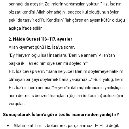
barınağı da ateştir. Zalimlerin yardımcıları yoktur.'” Hz. İsa’nın
bizzat kendisi Allah olmadığını, sadece kul olduğunu söyler
şekilde tasvir edilir. Kendisini ilah gören anlayışın küfür olduğu
açıkça ifade edilir.
Mâide Suresi 116-117. ayetler
Allah kıyamet günü Hz. İsa’ya sorar:
“Ey Meryem oğlu İsa! İnsanlara, ‘Beni ve annemi Allah’tan
başka iki ilâh edinin’ diye sen mi söyledin?”
Hz. İsa cevap verir: “Sana ne yüce! Benim söylemeye hakkım
olmayan bir şeyi söylemek bana yakışmaz…” Bu diyalog, hem
Hz. İsa’nın hem annesi Meryem’in ilahlaştırılmasının yanlışlığını,
hem de teslis benzeri inançların (üç ilah iddiasının) asılsızlığını
vurgular.
Sonuç olarak İslam’a göre teslis inancı neden yanlıştır?
Allah’ın zatı birdir, bölünmez, parçalanmaz. 1+1+1=3 değil,