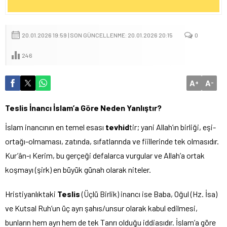
20.01.2026 19:59 | SON GÜNCELLENME: 20.01.2026 20:15
0
246
A
A
+
-
Teslis İnancı İslam’a Göre Neden Yanlıştır?
İslam inancının en temel esası
tevhid
tir; yani Allah’ın birliği, eşi-
ortağı-olmaması, zatında, sıfatlarında ve fiillerinde tek olmasıdır.
Kur’ân-ı Kerim, bu gerçeği defalarca vurgular ve Allah’a ortak
koşmayı (şirk) en büyük günah olarak niteler.
Hristiyanlıktaki
Teslis
(Üçlü Birlik) inancı ise Baba, Oğul (Hz. İsa)
ve Kutsal Ruh’un üç ayrı şahıs/unsur olarak kabul edilmesi,
bunların hem ayrı hem de tek Tanrı olduğu iddiasıdır. İslam’a göre