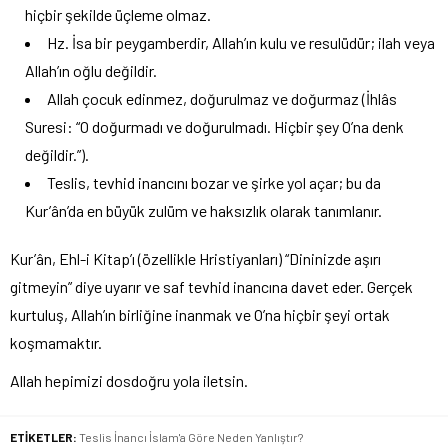
hiçbir şekilde üçleme olmaz.
Hz. İsa bir peygamberdir, Allah’ın kulu ve resulüdür; ilah veya
Allah’ın oğlu değildir.
Allah çocuk edinmez, doğurulmaz ve doğurmaz (İhlâs
Suresi: “O doğurmadı ve doğurulmadı. Hiçbir şey O’na denk
değildir.”).
Teslis, tevhid inancını bozar ve şirke yol açar; bu da
Kur’ân’da en büyük zulüm ve haksızlık olarak tanımlanır.
Kur’ân, Ehl-i Kitap’ı (özellikle Hristiyanları) “Dininizde aşırı
gitmeyin” diye uyarır ve saf tevhid inancına davet eder. Gerçek
kurtuluş, Allah’ın birliğine inanmak ve O’na hiçbir şeyi ortak
koşmamaktır.
Allah hepimizi dosdoğru yola iletsin.
ETİKETLER:
Teslis İnancı İslam'a Göre Neden Yanlıştır?