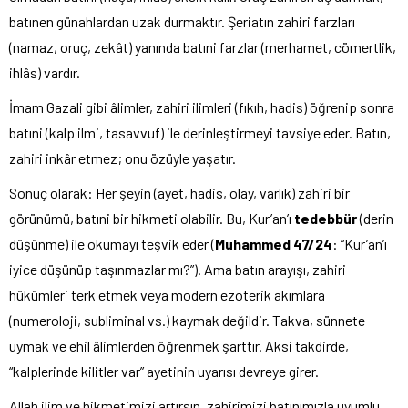
batınen günahlardan uzak durmaktır. Şeriatın zahiri farzları
(namaz, oruç, zekât) yanında batıni farzlar (merhamet, cömertlik,
ihlâs) vardır.
İmam Gazali gibi âlimler, zahiri ilimleri (fıkıh, hadis) öğrenip sonra
batıni (kalp ilmi, tasavvuf) ile derinleştirmeyi tavsiye eder. Batın,
zahiri inkâr etmez; onu özüyle yaşatır.
Sonuç olarak: Her şeyin (ayet, hadis, olay, varlık) zahiri bir
görünümü, batıni bir hikmeti olabilir. Bu, Kur’an’ı
tedebbür
(derin
düşünme) ile okumayı teşvik eder (
Muhammed 47/24
: “Kur’an’ı
iyice düşünüp taşınmazlar mı?”). Ama batın arayışı, zahiri
hükümleri terk etmek veya modern ezoterik akımlara
(numeroloji, subliminal vs.) kaymak değildir. Takva, sünnete
uymak ve ehil âlimlerden öğrenmek şarttır. Aksi takdirde,
“kalplerinde kilitler var” ayetinin uyarısı devreye girer.
Allah ilim ve hikmetimizi artırsın, zahirimizi batınımızla uyumlu