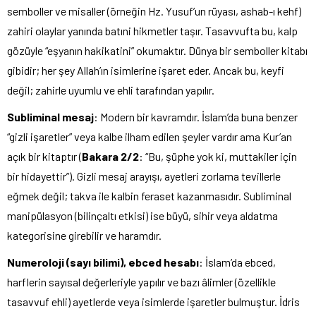
semboller ve misaller (örneğin Hz. Yusuf’un rüyası, ashab-ı kehf)
zahiri olaylar yanında batıni hikmetler taşır. Tasavvufta bu, kalp
gözüyle “eşyanın hakikatini” okumaktır. Dünya bir semboller kitabı
gibidir; her şey Allah’ın isimlerine işaret eder. Ancak bu, keyfi
değil; zahirle uyumlu ve ehli tarafından yapılır.
Subliminal mesaj
: Modern bir kavramdır. İslam’da buna benzer
“gizli işaretler” veya kalbe ilham edilen şeyler vardır ama Kur’an
açık bir kitaptır (
Bakara 2/2
: “Bu, şüphe yok ki, muttakiler için
bir hidayettir”). Gizli mesaj arayışı, ayetleri zorlama tevillerle
eğmek değil; takva ile kalbin feraset kazanmasıdır. Subliminal
manipülasyon (bilinçaltı etkisi) ise büyü, sihir veya aldatma
kategorisine girebilir ve haramdır.
Numeroloji (sayı bilimi), ebced hesabı
: İslam’da ebced,
harflerin sayısal değerleriyle yapılır ve bazı âlimler (özellikle
tasavvuf ehli) ayetlerde veya isimlerde işaretler bulmuştur. İdris