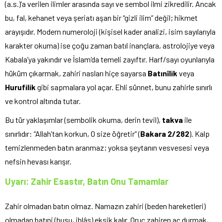
(a.s.)’a verilen ilimler arasında sayı ve sembol ilmi zikredilir. Ancak
bu, fal, kehanet veya şeriatı aşan bir “gizli ilim” değil; hikmet
arayışıdır. Modern numeroloji (kişisel kader analizi, isim sayılarıyla
karakter okuma) ise çoğu zaman batıl inançlara, astrolojiye veya
Kabala’ya yakındır ve İslam’da temeli zayıftır. Harf/sayı oyunlarıyla
hüküm çıkarmak, zahiri nasları hiçe sayarsa
Batınîlik
veya
Hurufilik
gibi sapmalara yol açar. Ehli sünnet, bunu zahirle sınırlı
ve kontrol altında tutar.
Bu tür yaklaşımlar (sembolik okuma, derin tevil),
takva
ile
sınırlıdır: “Allah’tan korkun, O size öğretir” (
Bakara 2/282
). Kalp
temizlenmeden batın aranmaz; yoksa şeytanın vesvesesi veya
nefsin hevası karışır.
Uyarı: Zahir Esastır, Batın Onu Tamamlar
Zahir olmadan batın olmaz. Namazın zahiri (beden hareketleri)
olmadan batıni (huşu, ihlâs) eksik kalır. Oruç zahiren aç durmak,