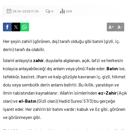
26.04.2026 17:34
0
509
A
A
+
-
Her şeyin zahiri (görünen, dış) tarafı olduğu gibi batıni (gizli, iç,
derin) tarafı da olabilir.
İslamî anlayışta
zahir
, duyularla algılanan, açık, lafzi ve herkesin
kolayca anlayabileceği dış anlam veya yönü ifade eder.
Batın
ise,
tefekkür, basiret, ilham ve kalp gözüyle kavranan iç, gizli, hikmet
dolu veya sembolik derin anlamı belirtir. Bu ikilik, yaratılışın ve
ilmin tabiatından kaynaklanır: Allah’ın isimlerinden
ez-Zahir
(Açık
olan) ve
el-Batın
(Gizli olan) (Hadid Suresi 57/3) bu gerçeğe
işaret eder. Her zahirin bir batını vardır; kabuk ve öz gibi, görünen
ve görünmeyen gibi.