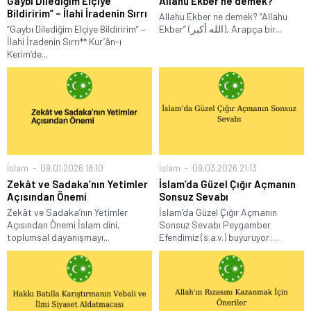
Gaybı Dilediğim Elçiye
Allahu Ekber ne demek?
Bildiririm” – İlahi İradenin Sırrı
Allahu Ekber ne demek? “Allahu
“Gaybı Dilediğim Elçiye Bildiririm” –
Ekber” (الله أكبر), Arapça bir...
İlahi İradenin Sırrı** Kur’ân-ı
Kerim’de...
İslam
09.01.2026 18:10
İslam
09.03.2026 21:13
Zekât ve Sadaka’nın Yetimler
İslam’da Güzel Çığır Açmanın
Açısından Önemi
Sonsuz Sevabı
Zekât ve Sadaka’nın Yetimler
İslam’da Güzel Çığır Açmanın
Açısından Önemi İslam dini,
Sonsuz Sevabı Peygamber
toplumsal dayanışmayı...
Efendimiz (s.a.v.) buyuruyor:...