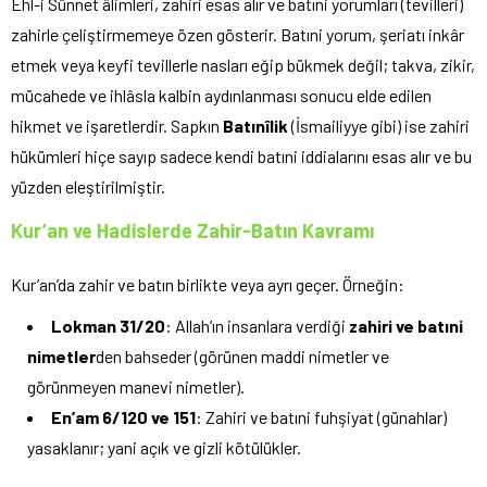
Ehl-i Sünnet âlimleri, zahiri esas alır ve batıni yorumları (tevilleri)
zahirle çeliştirmemeye özen gösterir. Batıni yorum, şeriatı inkâr
etmek veya keyfi tevillerle nasları eğip bükmek değil; takva, zikir,
mücahede ve ihlâsla kalbin aydınlanması sonucu elde edilen
hikmet ve işaretlerdir. Sapkın
Batınîlik
(İsmailiyye gibi) ise zahiri
hükümleri hiçe sayıp sadece kendi batıni iddialarını esas alır ve bu
yüzden eleştirilmiştir.
Kur’an ve Hadislerde Zahir-Batın Kavramı
Kur’an’da zahir ve batın birlikte veya ayrı geçer. Örneğin:
Lokman 31/20
: Allah’ın insanlara verdiği
zahiri ve batıni
nimetler
den bahseder (görünen maddi nimetler ve
görünmeyen manevi nimetler).
En’am 6/120 ve 151
: Zahiri ve batıni fuhşiyat (günahlar)
yasaklanır; yani açık ve gizli kötülükler.