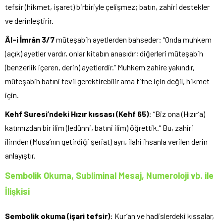
tefsir (hikmet, işaret) birbiriyle çelişmez; batın, zahiri destekler
ve derinleştirir.
Âl-i İmrân 3/7
müteşabih ayetlerden bahseder: “Onda muhkem
(açık) ayetler vardır, onlar kitabın anasıdır; diğerleri müteşabih
(benzerlik içeren, derin) ayetlerdir.” Muhkem zahire yakındır,
müteşabih batıni tevil gerektirebilir ama fitne için değil, hikmet
için.
Kehf Suresi’ndeki Hızır kıssası (Kehf 65)
: “Biz ona (Hızır’a)
katımızdan bir ilim (ledünni, batıni ilim) öğrettik.” Bu, zahiri
ilimden (Musa’nın getirdiği şeriat) ayrı, ilahi ihsanla verilen derin
anlayıştır.
Sembolik Okuma, Subliminal Mesaj, Numeroloji vb. ile
İlişkisi
Sembolik okuma (işari tefsir)
: Kur’an ve hadislerdeki kıssalar,