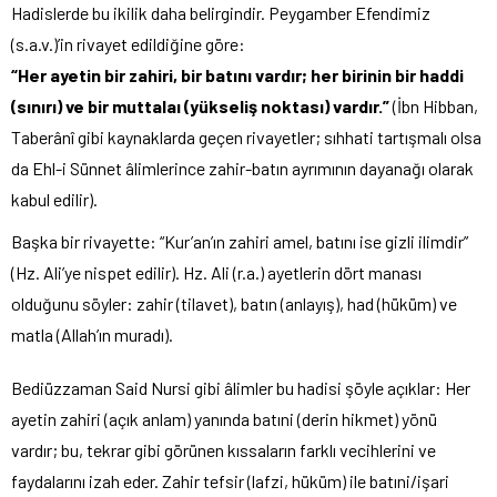
Hadislerde bu ikilik daha belirgindir. Peygamber Efendimiz
(s.a.v.)’in rivayet edildiğine göre:
“Her ayetin bir zahiri, bir batını vardır; her birinin bir haddi
(sınırı) ve bir muttalaı (yükseliş noktası) vardır.”
(İbn Hibban,
Taberânî gibi kaynaklarda geçen rivayetler; sıhhati tartışmalı olsa
da Ehl-i Sünnet âlimlerince zahir-batın ayrımının dayanağı olarak
kabul edilir).
Başka bir rivayette: “Kur’an’ın zahiri amel, batını ise gizli ilimdir”
(Hz. Ali’ye nispet edilir). Hz. Ali (r.a.) ayetlerin dört manası
olduğunu söyler: zahir (tilavet), batın (anlayış), had (hüküm) ve
matla (Allah’ın muradı).
Bediüzzaman Said Nursi gibi âlimler bu hadisi şöyle açıklar: Her
ayetin zahiri (açık anlam) yanında batıni (derin hikmet) yönü
vardır; bu, tekrar gibi görünen kıssaların farklı vecihlerini ve
faydalarını izah eder. Zahir tefsir (lafzi, hüküm) ile batıni/işari