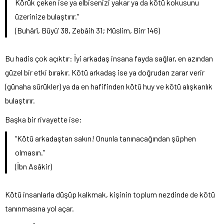
Körük çeken ise ya elbisenizi yakar ya da kötü kokusunu
üzerinize bulaştırır.”
(Buhârî, Büyû’ 38, Zebâih 31; Müslim, Birr 146)
Bu hadis çok açıktır: İyi arkadaş insana fayda sağlar, en azından
güzel bir etki bırakır. Kötü arkadaş ise ya doğrudan zarar verir
(günaha sürükler) ya da en hafifinden kötü huy ve kötü alışkanlık
bulaştırır.
Başka bir rivayette ise:
“Kötü arkadaştan sakın! Onunla tanınacağından şüphen
olmasın.”
(İbn Asâkir)
Kötü insanlarla düşüp kalkmak, kişinin toplum nezdinde de kötü
tanınmasına yol açar.