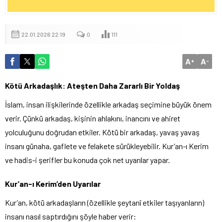
22.01.2026 22:19
0
111
A
A
+
-
Kötü Arkadaşlık: Ateşten Daha Zararlı Bir Yoldaş
İslam, insan ilişkilerinde özellikle arkadaş seçimine büyük önem
verir. Çünkü arkadaş, kişinin ahlakını, inancını ve ahiret
yolculuğunu doğrudan etkiler. Kötü bir arkadaş, yavaş yavaş
insanı günaha, gaflete ve felakete sürükleyebilir. Kur’an-ı Kerim
ve hadis-i şerifler bu konuda çok net uyarılar yapar.
Kur’an-ı Kerim’den Uyarılar
Kur’an, kötü arkadaşların (özellikle şeytanî etkiler taşıyanların)
insanı nasıl saptırdığını şöyle haber verir: