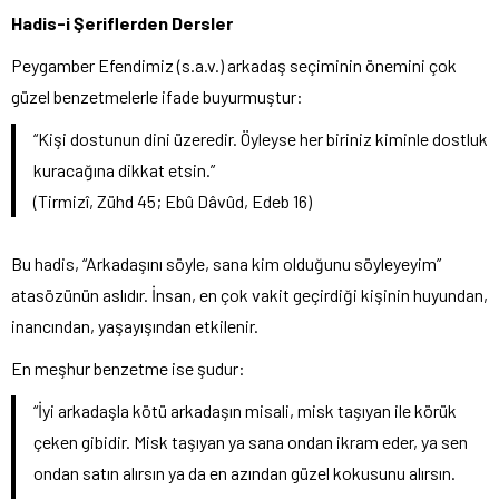
Hadis-i Şeriflerden Dersler
Peygamber Efendimiz (s.a.v.) arkadaş seçiminin önemini çok
güzel benzetmelerle ifade buyurmuştur:
“Kişi dostunun dini üzeredir. Öyleyse her biriniz kiminle dostluk
kuracağına dikkat etsin.”
(Tirmizî, Zühd 45; Ebû Dâvûd, Edeb 16)
Bu hadis, “Arkadaşını söyle, sana kim olduğunu söyleyeyim”
atasözünün aslıdır. İnsan, en çok vakit geçirdiği kişinin huyundan,
inancından, yaşayışından etkilenir.
En meşhur benzetme ise şudur:
“İyi arkadaşla kötü arkadaşın misali, misk taşıyan ile körük
çeken gibidir. Misk taşıyan ya sana ondan ikram eder, ya sen
ondan satın alırsın ya da en azından güzel kokusunu alırsın.