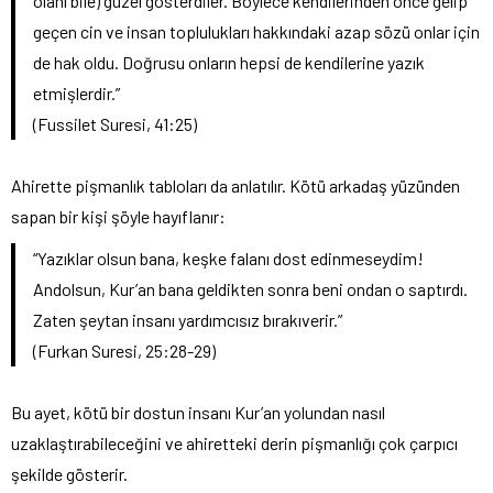
olanı bile) güzel gösterdiler. Böylece kendilerinden önce gelip
geçen cin ve insan toplulukları hakkındaki azap sözü onlar için
de hak oldu. Doğrusu onların hepsi de kendilerine yazık
etmişlerdir.”
(Fussilet Suresi, 41:25)
Ahirette pişmanlık tabloları da anlatılır. Kötü arkadaş yüzünden
sapan bir kişi şöyle hayıflanır:
“Yazıklar olsun bana, keşke falanı dost edinmeseydim!
Andolsun, Kur’an bana geldikten sonra beni ondan o saptırdı.
Zaten şeytan insanı yardımcısız bırakıverir.”
(Furkan Suresi, 25:28-29)
Bu ayet, kötü bir dostun insanı Kur’an yolundan nasıl
uzaklaştırabileceğini ve ahiretteki derin pişmanlığı çok çarpıcı
şekilde gösterir.