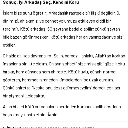
Sonuç: İyi Arkadaş Seç, Kendini Koru
İslam bize şunu öğretir: Arkadaşlık rastgele bir ilişki değildir. O,
dinimizi, ahlakımızı ve cennet yolumuzu etkileyen ciddi bir
tercihtir. Kötü arkadaş, 60 şeytana bedel olabilir; çünkü şeytan
bile bazen görünmezken, kötü arkadaş her an yanınızdadır ve sizi
etkiler.
O halde akıllıca davranalım: Salih, namazlı, ahlaklı, Allah’tan korkan
insanlarla birlikte olalım. Onların sohbeti bize misk gibi güzel koku
bırakır, hem dünyada hem ahirette. Kötü huylu, günahı normal
gösteren, haramda ısrar eden kimselerden ise uzak duralım.
Çünkü ahirette “Keşke onu dost edinmeseydim” demek çok acı
bir pişmanlık olacaktır.
Allah bizleri kötü arkadaşların şerrinden korusun, salih dostlarla
haşrolmayı nasip etsin. Âmin.
ETİKETLER:
Kötü Arkadaşlık: Ateşten Daha Zararlı Bir Yoldaş