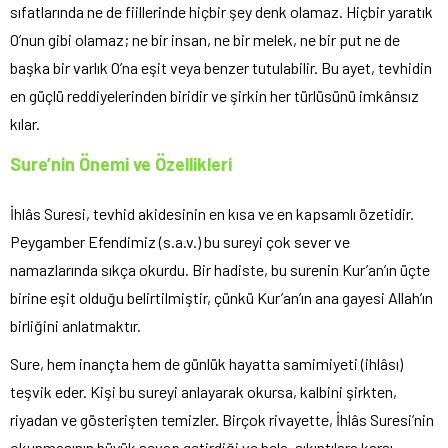
sıfatlarında ne de fiillerinde hiçbir şey denk olamaz. Hiçbir yaratık
O’nun gibi olamaz; ne bir insan, ne bir melek, ne bir put ne de
başka bir varlık O’na eşit veya benzer tutulabilir. Bu ayet, tevhidin
en güçlü reddiyelerinden biridir ve şirkin her türlüsünü imkânsız
kılar.
Sure’nin Önemi ve Özellikleri
İhlâs Suresi, tevhid akidesinin en kısa ve en kapsamlı özetidir.
Peygamber Efendimiz (s.a.v.) bu sureyi çok sever ve
namazlarında sıkça okurdu. Bir hadiste, bu surenin Kur’an’ın üçte
birine eşit olduğu belirtilmiştir, çünkü Kur’an’ın ana gayesi Allah’ın
birliğini anlatmaktır.
Sure, hem inançta hem de günlük hayatta samimiyeti (ihlâsı)
teşvik eder. Kişi bu sureyi anlayarak okursa, kalbini şirkten,
riyadan ve gösterişten temizler. Birçok rivayette, İhlâs Suresi’nin
okunmasının büyük sevap getirdiği ve bela, sıkıntılara karşı