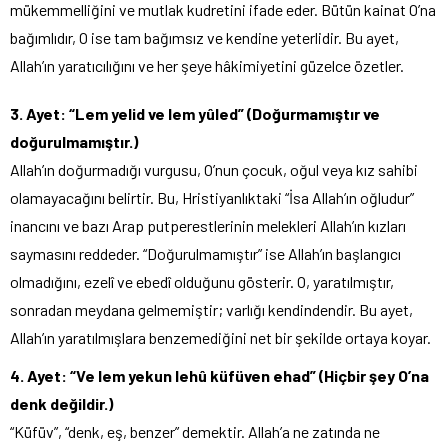
mükemmelliğini ve mutlak kudretini ifade eder. Bütün kainat O’na
bağımlıdır, O ise tam bağımsız ve kendine yeterlidir. Bu ayet,
Allah’ın yaratıcılığını ve her şeye hâkimiyetini güzelce özetler.
3. Ayet: “Lem yelid ve lem yûled” (Doğurmamıştır ve
doğurulmamıştır.)
Allah’ın doğurmadığı vurgusu, O’nun çocuk, oğul veya kız sahibi
olamayacağını belirtir. Bu, Hristiyanlıktaki “İsa Allah’ın oğludur”
inancını ve bazı Arap putperestlerinin melekleri Allah’ın kızları
saymasını reddeder. “Doğurulmamıştır” ise Allah’ın başlangıcı
olmadığını, ezelî ve ebedî olduğunu gösterir. O, yaratılmıştır,
sonradan meydana gelmemiştir; varlığı kendindendir. Bu ayet,
Allah’ın yaratılmışlara benzemediğini net bir şekilde ortaya koyar.
4. Ayet: “Ve lem yekun lehû küfüven ehad” (Hiçbir şey O’na
denk değildir.)
“Küfüv”, “denk, eş, benzer” demektir. Allah’a ne zatında ne