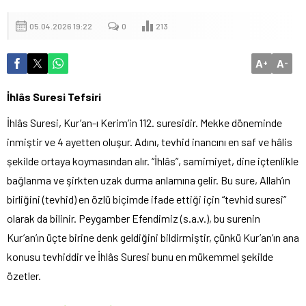
05.04.2026 19:22
0
213
A
A
+
-
İhlâs Suresi Tefsiri
İhlâs Suresi, Kur’an-ı Kerim’in 112. suresidir. Mekke döneminde
inmiştir ve 4 ayetten oluşur. Adını, tevhid inancını en saf ve hâlis
şekilde ortaya koymasından alır. “İhlâs”, samimiyet, dine içtenlikle
bağlanma ve şirkten uzak durma anlamına gelir. Bu sure, Allah’ın
birliğini (tevhid) en özlü biçimde ifade ettiği için “tevhid suresi”
olarak da bilinir. Peygamber Efendimiz (s.a.v.), bu surenin
Kur’an’ın üçte birine denk geldiğini bildirmiştir, çünkü Kur’an’ın ana
konusu tevhiddir ve İhlâs Suresi bunu en mükemmel şekilde
özetler.