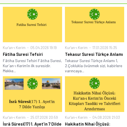
Kur'an-ı Kerim
05.04.2026 19:19
Kur'an-ı Kerim
17.01.2026 15:35
Fâtiha Suresi Tefsiri
Tekasur Suresi Türkçe Anlamı
Fâtiha Suresi Tefsiri Fâtiha Suresi,
Tekasur Suresi Türkçe Anlamı 1,
Kur’an-ı Kerim’in ilk suresidir.
2.Çoklukla övünmek sizi, kabirlere
Mekke...
varıncaya...
Kur'an-ı Kerim
25.07.2026 20:59
Kur'an-ı Kerim
04.08.2026 21:03
İsrâ Sûresi(17) 1. Ayet’in 7 Dilde
Hakikatin Nihai Ölçüsü: