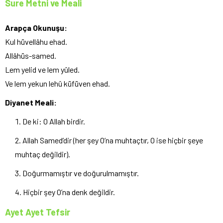
Sure Metni ve Meali
Arapça Okunuşu:
Kul hüvellâhu ehad.
Allâhüs-samed.
Lem yelid ve lem yûled.
Ve lem yekun lehû küfüven ehad.
Diyanet Meali:
De ki: O Allah birdir.
Allah Samed’dir (her şey O’na muhtaçtır, O ise hiçbir şeye
muhtaç değildir).
Doğurmamıştır ve doğurulmamıştır.
Hiçbir şey O’na denk değildir.
Ayet Ayet Tefsir