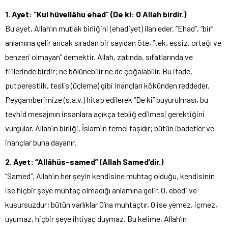
1. Ayet: “Kul hüvellâhu ehad” (De ki: O Allah birdir.)
Bu ayet, Allah’ın mutlak birliğini (ehadiyet) ilan eder. “Ehad”, “bir”
anlamına gelir ancak sıradan bir sayıdan öte, “tek, eşsiz, ortağı ve
benzeri olmayan” demektir. Allah, zatında, sıfatlarında ve
fiillerinde birdir; ne bölünebilir ne de çoğalabilir. Bu ifade,
putperestlik, teslis (üçleme) gibi inançları kökünden reddeder.
Peygamberimize (s.a.v.) hitap edilerek “De ki” buyurulması, bu
tevhid mesajının insanlara açıkça tebliğ edilmesi gerektiğini
vurgular. Allah’ın birliği, İslam’ın temel taşıdır; bütün ibadetler ve
inançlar buna dayanır.
2. Ayet: “Allâhüs-samed” (Allah Samed’dir.)
“Samed”, Allah’ın her şeyin kendisine muhtaç olduğu, kendisinin
ise hiçbir şeye muhtaç olmadığı anlamına gelir. O, ebedi ve
kusursuzdur; bütün varlıklar O’na muhtaçtır, O ise yemez, içmez,
uyumaz, hiçbir şeye ihtiyaç duymaz. Bu kelime, Allah’ın