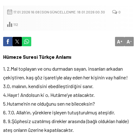
17.01.2026 16:08 | SON GÜNCELLENME: 18.01.2026 00:30
0
112
A
A
+
-
Hümeze Suresi Türkçe Anlamı
1, 2.Mal toplayan ve onu durmadan sayan, insanları arkadan
çekiştiren, kaş göz işaretiyle alay eden her kişinin vay haline!
3.O, malının, kendisini ebedileştirdiğini sanır.
4.Hayır! Andolsun ki o, Hutâme’ye atılacaktır.
5.Hutame’nin ne olduğunu sen ne bileceksin?
6, 7.O, Allah’ın, yüreklere işleyen tutuşturulmuş ateşidir.
8, 9.Şüphesiz uzatılmış direkler arasında (bağlı oldukları halde)
ateş onların üzerine kapatılacaktır.