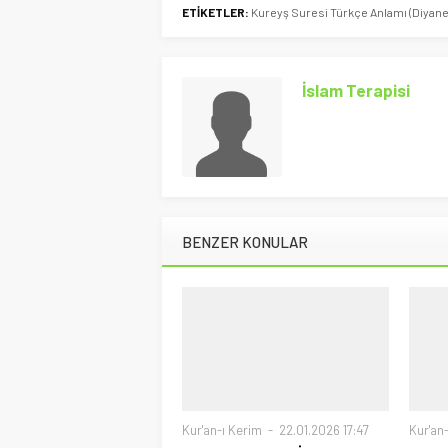
ETİKETLER:
Kureyş Suresi Türkçe Anlamı (Diyanet
İslam Terapisi
BENZER KONULAR
Kur'an-ı Kerim
22.01.2026 17:47
Kur'an