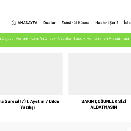
ANASAYFA
Dualar
Esmâ-ül Hüsna
Hadis-i Şerif
İsl
 Ölçüsü: Kur’an-ı Kerim’in Önceki Kitapları Tasdiki ve Tahrifleri Arındırması
esi Mehdi Mesih’in Gelişi Kitabımız 26.07.2026 Tarihinde Güncellenmiştir
1. Ayet’in 7 Dilde Yazılışı
LUK SİZİ ALDATMASIN
 İmanın Gücü: Azın Çokluğa Üstünlüğü
râ Sûresi(17) 1. Ayet’in 7 Dilde
SAKIN ÇOĞUNLUK SİZİ
Yazılışı
ALDATMASIN