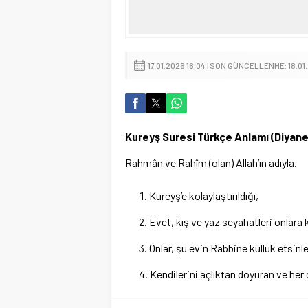
17.01.2026 16:04 | SON GÜNCELLENME: 18.01
Kureyş Suresi Türkçe Anlamı (Diyane
Rahmân ve Rahîm (olan) Allah’ın adıyla.
Kureyş’e kolaylaştırıldığı,
Evet, kış ve yaz seyahatleri onlara ko
Onlar, şu evin Rabbine kulluk etsinle
Kendilerini açlıktan doyuran ve her 