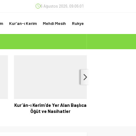
6 Ağustos 2026, 09:06:02
am
Kur’an-ı Kerim
Mehdi Mesih
Rukye
(ÇOK ÖNEMLİ)
Kur’ân-ı Kerîm’de Yer Alan Başlıca
Kur’ân’ın Gizli Anah
Öğüt ve Nasihatler
u Mukatta, Yediler ve