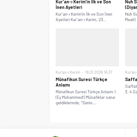
Kur’an-ı Kerim’in İlk ve Son
Nuh S
İnen Ayetleri
(Diya
Kur’an-ı Kerim’in İlk ve Son İnen
Nuh Su
Ayetleri Kur’an-ı Kerim, 23...
Meali) 
Kur'an-ı Kerim
19.01.2026 16:37
Kur'an
Münafikun Suresi Türkçe
Saffa
Anlamı
Saffat
Münafikun Suresi Türkçe Anlamı 1.
3, 4.S
(Ey Muhammed!) Münafıklar sana
geldiklerinde, “Senin,...