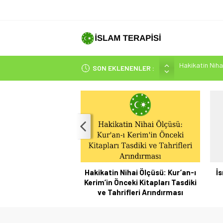
Hakikatin Nihai
SON EKLENENLER :
Peygamber Müjd
İsrâ Sûresi(17) 
SAKIN ÇOĞUN
Sayının Değil,
Hakikatin Nihai Ölçüsü: Kur’an-ı
İs
Kerim’in Önceki Kitapları Tasdiki
ve Tahrifleri Arındırması