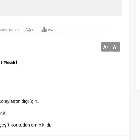
.2026 00:29
0
194
A
A
+
-
t Meali)
laylaştırıldığı için ,
r,ki,
çeşit korkudan emin kıldı.