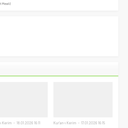
 Meali)
-ı Kerim
18.01.2026 16:11
Kur'an-ı Kerim
17.01.2026 16:15