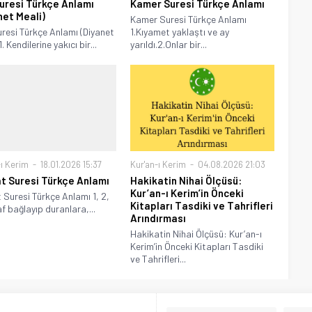
uresi Türkçe Anlamı
Kamer Suresi Türkçe Anlamı
net Meali)
Kamer Suresi Türkçe Anlamı
resi Türkçe Anlamı (Diyanet
1.Kıyamet yaklaştı ve ay
1. Kendilerine yakıcı bir...
yarıldı.2.Onlar bir...
-ı Kerim
18.01.2026 15:37
Kur'an-ı Kerim
04.08.2026 21:03
t Suresi Türkçe Anlamı
Hakikatin Nihai Ölçüsü:
Kur’an-ı Kerim’in Önceki
 Suresi Türkçe Anlamı 1, 2,
Kitapları Tasdiki ve Tahrifleri
af bağlayıp duranlara,...
Arındırması
Hakikatin Nihai Ölçüsü: Kur’an-ı
Kerim’in Önceki Kitapları Tasdiki
ve Tahrifleri...