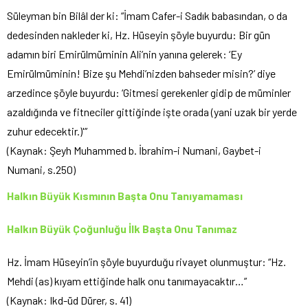
Süleyman bin Bilâl der ki: “İmam Cafer-i Sadık babasından, o da
dedesinden nakleder ki, Hz. Hüseyin şöyle buyurdu: Bir gün
adamın biri Emirülmüminin Ali’nin yanına gelerek: ‘Ey
Emirülmüminin! Bize şu Mehdi’nizden bahseder misin?’ diye
arzedince şöyle buyurdu: ‘Gitmesi gerekenler gidip de müminler
azaldığında ve fitneciler gittiğinde işte orada (yani uzak bir yerde
zuhur edecektir.)'”
(Kaynak: Şeyh Muhammed b. İbrahim-i Numani, Gaybet-i
Numani, s.250)
Halkın Büyük Kısmının Başta Onu Tanıyamaması
Halkın Büyük Çoğunluğu İlk Başta Onu Tanımaz
Hz. İmam Hüseyin’in şöyle buyurduğu rivayet olunmuştur: “Hz.
Mehdi (as) kıyam ettiğinde halk onu tanımayacaktır…”
(Kaynak: Ikd-üd Dürer, s. 41)