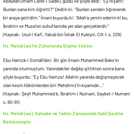
Abdullah (İmam Cafer-i Sadık), güldü ve şöyle dedi: “Ey Hişam!
Bunları sana kim öğretti?” Dedim ki: “Bunları senden öğrenerek
bir araya getirdim.” İmam buyurdu ki: “Allah’a yemin ederim ki bu,
İbrahim ve Musa’nın suhuflarında yer alan gerçeklerdir.”
(Kaynak: Usul-i Kafi, Yakub bin İshak El Kuleyni, Cilt 1, s. 229)
Hz. Mehdi (as)’ın Zuhurunda Şüphe Yoktur
Ebu Hamzâ-i Somâli’den: Bir gün İmam Muhammed Bakır’ın
yanında oturmuştum. Yanındakiler dağılıp gittikten sonra bana
şöyle buyurdu: “Ey Ebu Hamza! Allah’ın yanında değişmeyecek
olan kesin hükümlerden biri Mehdimiz’in kıyamıdır…”
(Kaynak: Şeyh Muhammed b. İbrahim-i Numani, Gaybet-i Numani
s. 90-91)
Hz. Mehdi (as), Sahabe ve Tabiîn Zamanında Dahî Şevkle
Beklenmiştir