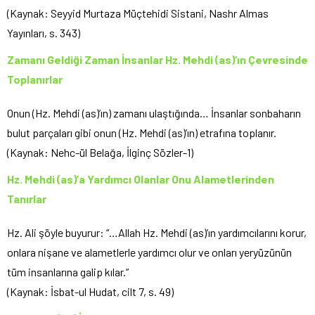
(Kaynak: Seyyid Murtaza Müçtehidi Sistani, Nashr Almas
Yayınları, s. 343)
Zamanı Geldiği Zaman İnsanlar Hz. Mehdi (as)’ın Çevresinde
Toplanırlar
Onun (Hz. Mehdi (as)’ın) zamanı ulaştığında… İnsanlar sonbaharın
bulut parçaları gibi onun (Hz. Mehdi (as)’ın) etrafına toplanır.
(Kaynak: Nehc-ül Belağa, İlginç Sözler-1)
Hz. Mehdi (as)’a Yardımcı Olanlar Onu Alametlerinden
Tanırlar
Hz. Ali şöyle buyurur: “…Allah Hz. Mehdi (as)’ın yardımcılarını korur,
onlara nişane ve alametlerle yardımcı olur ve onları yeryüzünün
tüm insanlarına galip kılar.”
(Kaynak: İsbat-ul Hudat, cilt 7, s. 49)