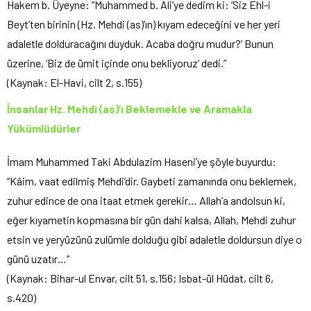
Hakem b. Üyeyne: “Muhammed b. Ali’ye dedim ki: ‘Siz Ehl-i
Beyt’ten birinin (Hz. Mehdi (as)’ın) kıyam edeceğini ve her yeri
adaletle dolduracağını duyduk. Acaba doğru mudur?’ Bunun
üzerine, ‘Biz de ümit içinde onu bekliyoruz’ dedi.”
(Kaynak: El-Havi, cilt 2, s.155)
İnsanlar Hz. Mehdi (as)’ı Beklemekle ve Aramakla
Yükümlüdürler
İmam Muhammed Taki Abdulazim Haseni’ye şöyle buyurdu:
“Kâim, vaat edilmiş Mehdi’dir. Gaybeti zamanında onu beklemek,
zuhur edince de ona itaat etmek gerekir… Allah’a andolsun ki,
eğer kıyametin kopmasına bir gün dahi kalsa, Allah, Mehdi zuhur
etsin ve yeryüzünü zulümle dolduğu gibi adaletle doldursun diye o
günü uzatır…”
(Kaynak: Bihar-ul Envar, cilt 51, s.156; Isbat-ül Hüdat, cilt 6,
s.420)