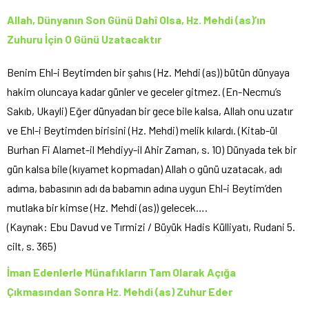
Allah, Dünyanın Son Günü Dahî Olsa, Hz. Mehdi (as)’ın
Zuhuru İçin O Günü Uzatacaktır
Benim Ehl-i Beytimden bir şahıs (Hz. Mehdi (as)) bütün dünyaya
hakim oluncaya kadar günler ve geceler gitmez. (En-Necmu’s
Sakıb, Ukayli) Eğer dünyadan bir gece bile kalsa, Allah onu uzatır
ve Ehl-i Beytimden birisini (Hz. Mehdi) melik kılardı. (Kitab-ül
Burhan Fi Alamet-il Mehdiyy-il Ahir Zaman, s. 10) Dünyada tek bir
gün kalsa bile (kıyamet kopmadan) Allah o günü uzatacak, adı
adıma, babasının adı da babamın adına uygun Ehl-i Beytim’den
mutlaka bir kimse (Hz. Mehdi (as)) gelecek….
(Kaynak: Ebu Davud ve Tırmizi / Büyük Hadis Külliyatı, Rudani 5.
cilt, s. 365)
İman Edenlerle Münafıkların Tam Olarak Açığa
Çıkmasından Sonra Hz. Mehdi (as) Zuhur Eder