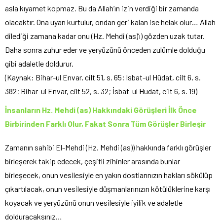
asla kıyamet kopmaz. Bu da Allah’ın izin verdiği bir zamanda
olacaktır. Ona uyan kurtulur, ondan geri kalan ise helak olur… Allah
dilediği zamana kadar onu (Hz. Mehdi (as)’ı) gözden uzak tutar.
Daha sonra zuhur eder ve yeryüzünü önceden zulümle dolduğu
gibi adaletle doldurur.
(Kaynak: Bihar-ul Envar, cilt 51, s. 65; Isbat-ul Hüdat, cilt 6, s.
382; Bihar-ul Envar, cilt 52, s. 32; İsbat-ul Hudat, cilt 6, s. 19)
İnsanların Hz. Mehdi (as) Hakkındaki Görüşleri İlk Önce
Birbirinden Farklı Olur, Fakat Sonra Tüm Görüşler Birleşir
Zamanın sahibi El-Mehdi (Hz. Mehdi (as)) hakkında farklı görüşler
birleşerek takip edecek, çeşitli zihinler arasında bunlar
birleşecek, onun vesilesiyle en yakın dostlarınızın hakları sökülüp
çıkartılacak, onun vesilesiyle düşmanlarınızın kötülüklerine karşı
koyacak ve yeryüzünü onun vesilesiyle iyilik ve adaletle
dolduracaksınız…