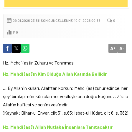
09.01.2026 23:51 | SON GÜNCELLENME: 10.01.2026 00:33
0
149
A
A
+
-
Hz. Mehdi (as)’ın Zuhuru ve Tanınması
Hz. Mehdi (as)’ın Kim Olduğu Allah Katında Bellidir
… Ey Allah’ın kulları, Allah’tan korkun; Mehdi (as) zuhur edince, her
şeyi bırakıp mümkün olan her vesileyle ona doğru koşunuz. Zira o
Allah’ın halifesi ve benim vasimdir.
(Kaynak: Bihar-ul Envar, cilt 51, s.65; Isbat-ul Hüdat, cilt 6, s. 382)
Hz. Mehdi (as)’ı Allah Mutlaka İnsanlara Tanıtacaktır