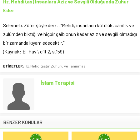
Hz. Mehdi (as) İnsanlara Aziz ve Sevgili Olduğunda Zuhur
Eder
Seleme b. Züfer şöyle der: .. “Mehdi, insanların kötülük, cânilik ve
zulümden bıktığı ve hiçbir gaib onun kadar aziz ve sevgili olmadığı
bir zamanda kıyam edecektir.”
(Kaynak: El-Havi, cilt 2, s.159)
ETİKETLER:
Hz. Mehdi (as)'ın Zuhuru ve Tanınması
İslam Terapisi
BENZER KONULAR