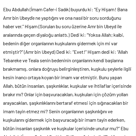
Ebu Abdullah (İmam Cafer-i Sadık) buyurdu ki: “Ey Hişam! Bana
Amr bin Ubeyd’e ne yaptığını ve ona nasıl bir soru sorduğunu
haber ver.” Hişam (Sorulan bu soru üzerine Amr bin Ubeyd ile
aralarında geçen diyaloğu anlattı.) Dedi ki: “Yoksa Allah; kalbi,
bedenin diğer organlarının kuşkularını gidermek için mi var
etmiştir?” (Amr bin Ubeyd) Dedi ki: “Evet!” Hişam dedi ki: “Allah
Tebareke ve Teala senin bedeninin organlarını kendi başlarına
bırakmamış, onlara doğruyu belirginleştiren, kuşkulu şeylerle ilgili
kesin inancı ortaya koyan bir imam var etmiştir. Bunu yapan
Allah, bütün insanları, şaşkınlıklar, kuşkular ve ihtilaflar içerisinde
bırakır mı? Onlar için başvuracakları, kuşkuları için çözüm yolları
arayacakları, şaşkınlıklarını bertaraf etmesi için sığınacakları bir
imam tayin etmez mi? Senin organlarının şaşkınlığını ve
kuşkularını gidermek için başvuracağı bir imam tayin ederken,
bütün insanları şaşkınlık ve kuşkular içerisinde unutur mu?” Ebu