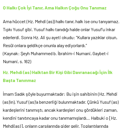
O Halkı Çok İyi Tanır, Ama Halkın Çoğu Onu Tanımaz
Ama hüccet (Hz. Mehdi (as)) halkı tanır, halk ise onu tanıyamaz.
Tıpkı Yusuf gibi. Yusuf halkı tanıdığı halde onlar Yusuf’u inkar
ederlerdi. Sonra Hz. Ali şu ayeti okudu: “Kullara yazıklar olsun,
Resül onlara geldikçe onunla alay ediyorlardı.”
(Kaynak: Şeyh Muhammed b. İbrahim-i Numani, Gaybet-i
Numani, s. 162)
Hz. Mehdi (as) Halktan Bir Kişi Gibi Davranacağı İçin İlk
Başta Tanınmaz
İmam Sadık şöyle buyurmaktadır: Bu işin sahibinin (Hz. Mehdi
(as)’ın), Yusuf (as)’a benzerliği bulunmaktadır. Çünkü Yusuf (as)
kardeşlerini tanımıştı, ancak kardeşleri onu gördükleri zaman,
kendini tanıtıncaya kadar onu tanımamışlardı… Halbuki o [Hz.
Mehdi(as)], onların çarşılarında gider gelir. Toplantılarında