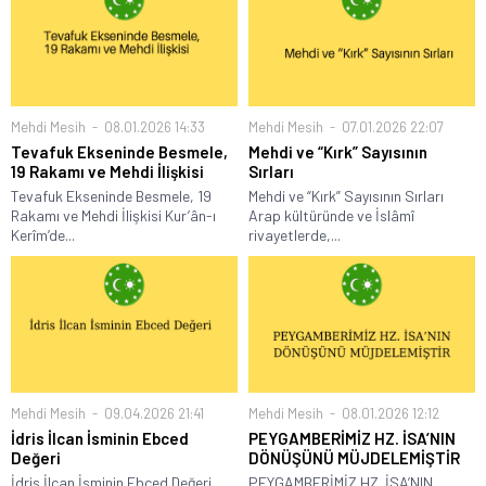
Mehdi Mesih
08.01.2026 14:33
Mehdi Mesih
07.01.2026 22:07
Tevafuk Ekseninde Besmele,
Mehdi ve “Kırk” Sayısının
19 Rakamı ve Mehdi İlişkisi
Sırları
Tevafuk Ekseninde Besmele, 19
Mehdi ve “Kırk” Sayısının Sırları
Rakamı ve Mehdi İlişkisi Kur’ân-ı
Arap kültüründe ve İslâmî
Kerîm’de...
rivayetlerde,...
Mehdi Mesih
09.04.2026 21:41
Mehdi Mesih
08.01.2026 12:12
İdris İlcan İsminin Ebced
PEYGAMBERİMİZ HZ. İSA’NIN
Değeri
DÖNÜŞÜNÜ MÜJDELEMİŞTİR
İdris İlcan İsminin Ebced Değeri
PEYGAMBERİMİZ HZ. İSA’NIN