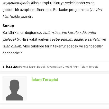
yaygınlaştığında
, Allah o toplulukları ya yerle bir eder ya da
şiddetli bir azapla imtihan eder. Bu, kader programında (
Levh-i
Mahfuz
)’da yazılıdır.
Sonuç
Bu ilâhî kanun değişmez.
Zulüm üzerine kurulan düzenler
yıkılacaktır.
Hâlâ vakit varken
tevbe edelim, adalete sarılalım ve
ıslah olalım.
Aksi takdirde tarih tekerrür edecek ve ağır bedeller
ödenecektir.
ETİKETLER:
Haksızlıkların Bedeli: Kıyametten Önceki Yıkım
,
İslam Terapisi
İslam Terapisi