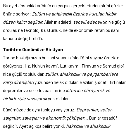
Bu ayet, insanlık tarihinin en çarpıcı gerçeklerinden birini gözler
önüne seriyor:
Zulüm ve ahlaksızlık üzerine kurulan hiçbir
düzen kalıcı değildir.
Allah’ın adaleti,
tecelli edecektir.
Ne güçlü
ordular, ne teknolojik üstünlük, ne de ekonomik refah bu ilahi
kanunu değiştirebilir.
Tarihten Günümüze Bir Uyarı
Tarihe baktığımızda bu ilahi yasanın işlediğini sayısız örnekte
görüyoruz. Hz. Nuh’un kavmi, Lut kavmi, Firavun ve Semud gibi
nice güçlü topluluklar,
zulüm, ahlaksızlık ve peygamberlere
karşı direnişleri
yüzünden helak oldular. Bazıları şiddetli fırtınalar,
depremler ve sellerle; bazıları ise
içten içe çürüyerek ve
birbirleriyle savaşarak
yok oldular.
Günümüzde de aynı tabloyu yaşıyoruz.
Depremler, seller,
salgınlar, savaşlar ve ekonomik çöküşler…
Bunlar tesadüf
değildir. Ayet açıkça belirtiyor ki,
haksızlık ve ahlaksızlık