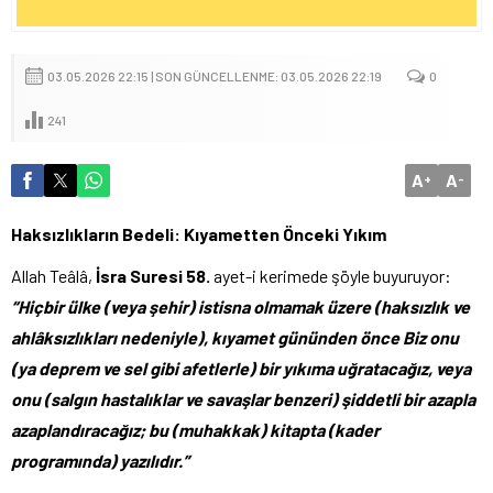
03.05.2026 22:15 | SON GÜNCELLENME: 03.05.2026 22:19
0
241
A
A
+
-
Haksızlıkların Bedeli: Kıyametten Önceki Yıkım
Allah Teâlâ,
İsra Suresi 58.
ayet-i kerimede şöyle buyuruyor:
“Hiçbir ülke (veya şehir) istisna olmamak üzere (haksızlık ve
ahlâksızlıkları nedeniyle), kıyamet gününden önce Biz onu
(ya deprem ve sel gibi afetlerle) bir yıkıma uğratacağız, veya
onu (salgın hastalıklar ve savaşlar benzeri) şiddetli bir azapla
azaplandıracağız; bu (muhakkak) kitapta (kader
programında) yazılıdır.”