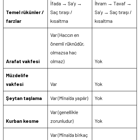
İfada → Sa’y →
İhram → Tavaf →
Temel rükünler /
Saç tıraşı /
Sa’y → Saç tıraşı /
farzlar
kısaltma
kısaltma
Var (Haccın en
önemli rüknüdür,
olmazsa hac
Arafat vakfesi
olmaz)
Yok
Müzdelife
vakfesi
Var
Yok
Şeytan taşlama
Var (Mina’da yapılır)
Yok
Var (genellikle
Kurban kesme
zorunludur)
Yok
Var (Mina’da birkaç