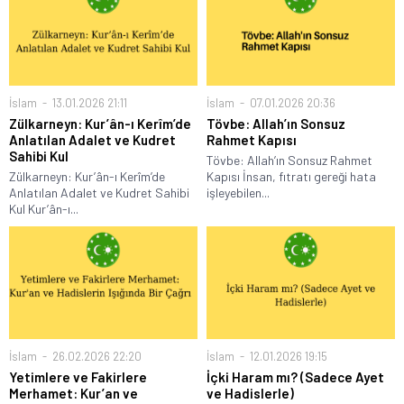
İslam
13.01.2026 21:11
İslam
07.01.2026 20:36
Zülkarneyn: Kur’ân-ı Kerîm’de
Tövbe: Allah’ın Sonsuz
Anlatılan Adalet ve Kudret
Rahmet Kapısı
Sahibi Kul
Tövbe: Allah’ın Sonsuz Rahmet
Zülkarneyn: Kur’ân-ı Kerîm’de
Kapısı İnsan, fıtratı gereği hata
Anlatılan Adalet ve Kudret Sahibi
işleyebilen...
Kul Kur’ân-ı...
İslam
26.02.2026 22:20
İslam
12.01.2026 19:15
Yetimlere ve Fakirlere
İçki Haram mı? (Sadece Ayet
Merhamet: Kur’an ve
ve Hadislerle)