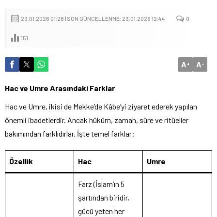
23.01.2026 01:28 | SON GÜNCELLENME: 23.01.2026 12:44
0
151
A
A
+
-
Hac ve Umre Arasındaki Farklar
Hac ve Umre, ikisi de Mekke’de Kâbe’yi ziyaret ederek yapılan
önemli ibadetlerdir. Ancak hüküm, zaman, süre ve ritüeller
bakımından farklıdırlar. İşte temel farklar:
Özellik
Hac
Umre
Farz (İslam’ın 5
şartından biridir,
gücü yeten her