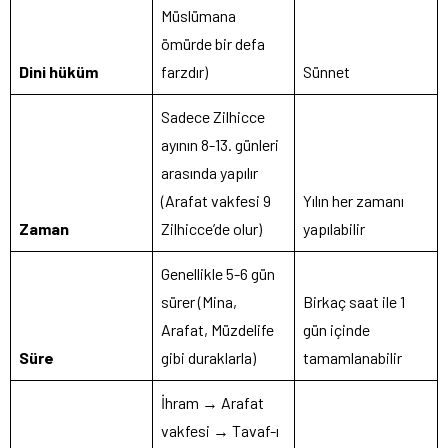
Müslümana
ömürde bir defa
Dini hüküm
farzdır)
Sünnet
Sadece Zilhicce
ayının 8-13. günleri
arasında yapılır
(Arafat vakfesi 9
Yılın her zamanı
Zaman
Zilhicce’de olur)
yapılabilir
Genellikle 5-6 gün
sürer (Mina,
Birkaç saat ile 1
Arafat, Müzdelife
gün içinde
Süre
gibi duraklarla)
tamamlanabilir
İhram → Arafat
vakfesi → Tavaf-ı