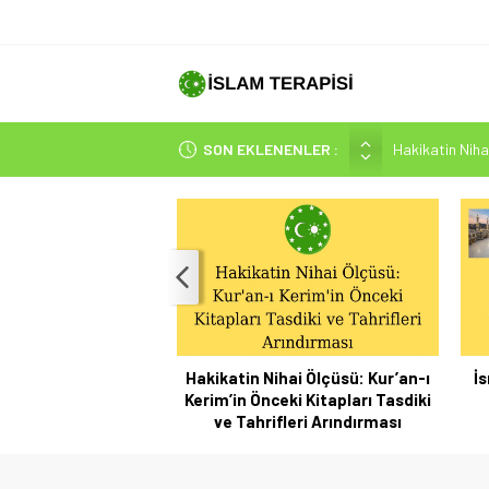
SON EKLENENLER :
Hakikatin Nihai
Peygamber Müjd
İsrâ Sûresi(17) 
SAKIN ÇOĞUN
Mehdi-Mesih’in 
hai Ölçüsü: Kur’an-ı
İsrâ Sûresi(17) 1. Ayet’in 7 Dilde
ki Kitapları Tasdiki
Yazılışı
leri Arındırması