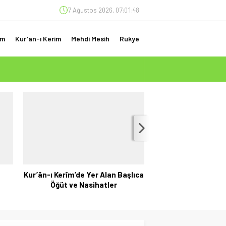
7 Ağustos 2026, 07:01:49
am
Kur’an-ı Kerim
Mehdi Mesih
Rukye
(ÇOK ÖNEMLİ)
lıca
Kur’ân’ın Gizli Anahtarları: Huruf-
Yedi Semiz İnek v
u Mukatta, Yediler ve İlahi Şifreler
Başak: Kur’an ve
Firavun’un 