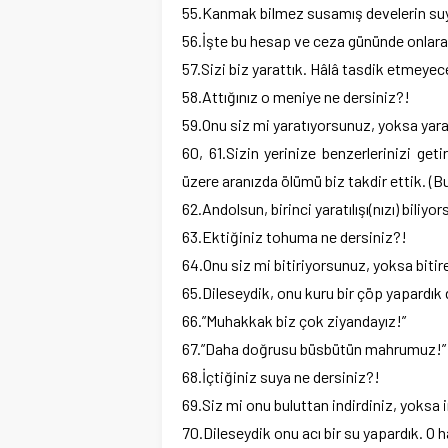
55.Kanmak bilmez susamış develerin suya 
56.İşte bu hesap ve ceza gününde onlara z
57.Sizi biz yarattık. Hâlâ tasdik etmeye
58.Attığınız o meniye ne dersiniz?!
59.Onu siz mi yaratıyorsunuz, yoksa yara
60, 61.Sizin yerinize benzerlerinizi ge
üzere aranızda ölümü biz takdir ettik. 
62.Andolsun, birinci yaratılışı(nızı) biliy
63.Ektiğiniz tohuma ne dersiniz?!
64.Onu siz mi bitiriyorsunuz, yoksa bitir
65.Dileseydik, onu kuru bir çöp yapardık 
66.”Muhakkak biz çok ziyandayız!”
67.”Daha doğrusu büsbütün mahrumuz!”
68.İçtiğiniz suya ne dersiniz?!
69.Siz mi onu buluttan indirdiniz, yoksa 
70.Dileseydik onu acı bir su yapardık. O h