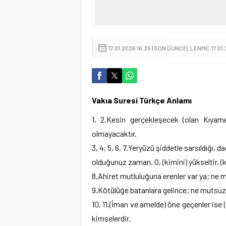
17.01.2026 16:35 | SON GÜNCELLENME: 17.01
Vakıa Suresi Türkçe Anlamı
1, 2.Kesin gerçekleşecek (olan Kıya
olmayacaktır.
3, 4, 5, 6, 7.Yeryüzü şiddetle sarsıldığı, 
olduğunuz zaman, O, (kimini) yükseltir, (ki
8.Ahiret mutluluğuna erenler var ya; ne m
9.Kötülüğe batanlara gelince; ne mutsuz
10, 11.(İman ve amelde) öne geçenler ise (A
kimselerdir.