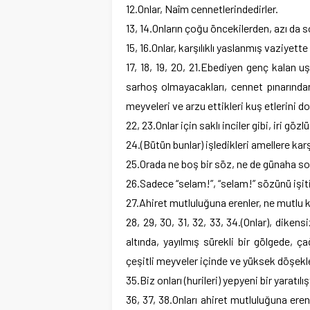
12.Onlar, Naîm cennetlerindedirler.
13, 14.Onların çoğu öncekilerden, azı da s
15, 16.Onlar, karşılıklı yaslanmış vaziyet
17, 18, 19, 20, 21.Ebediyen genç kalan u
sarhoş olmayacakları, cennet pınarından 
meyveleri ve arzu ettikleri kuş etlerini dol
22, 23.Onlar için saklı inciler gibi, iri gözlü
24.(Bütün bunlar) işledikleri amellere karşı
25.Orada ne boş bir söz, ne de günaha soka
26.Sadece “selam!”, “selam!” sözünü işiti
27.Ahiret mutluluğuna erenler, ne mutlu 
28, 29, 30, 31, 32, 33, 34.(Onlar), diken
altında, yayılmış sürekli bir gölgede,
çeşitli meyveler içinde ve yüksek döşekle
35.Biz onları (hurileri) yepyeni bir yaratılı
36, 37, 38.Onları ahiret mutluluğuna eren