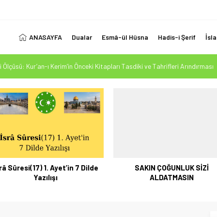
ANASAYFA
Dualar
Esmâ-ül Hüsna
Hadis-i Şerif
İsl
 Ölçüsü: Kur’an-ı Kerim’in Önceki Kitapları Tasdiki ve Tahrifleri Arındırması
esi Mehdi Mesih’in Gelişi Kitabımız 26.07.2026 Tarihinde Güncellenmiştir
1. Ayet’in 7 Dilde Yazılışı
LUK SİZİ ALDATMASIN
Fiziksel Özellikleri-2
SAKIN ÇOĞUNLUK SİZİ
Kur’ân-ı Kerîm’de Yer Alan Baş
ALDATMASIN
Öğüt ve Nasihatler