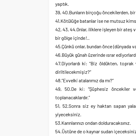
yaptık.
39, 40.Bunların birçoğu öncekilerden, bir
41.Kötülüğe batanlar ise ne mutsuz kims
42, 43, 44.Onlar, iliklere işleyen bir ateş v
bir gölge içinde!..
45.Çünkü onlar, bundan önce (dünyada var
46.Büyük günah üzerinde ısrar ediyorlardı
47.Diyorlardı ki: “Biz öldükten, toprak
diriltilecekmişiz?”
48.”Evvelki atalarımız da mı?”
49, 50.De ki: “Şüphesiz öncekiler ve
toplanacaklardır.”
51, 52.Sonra siz ey haktan sapan yala
yiyeceksiniz.
53.Karınlarınızı ondan dolduracaksınız.
54.Üstüne de o kaynar sudan içeceksini