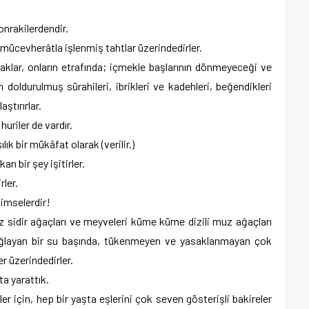
onrakilerdendir.
te mücevherâtla işlenmiş tahtlar üzerindedirler.
şaklar, onların etrafında; içmekle başlarının dönmeyeceği ve
doldurulmuş sürahileri, ibrikleri ve kadehleri, beğendikleri
aştırırlar.
 huriler de vardır.
lık bir mükâfat olarak (verilir.)
n bir şey işitirler.
rler.
kimselerdir!
siz sidir ağaçları ve meyveleri küme küme dizili muz ağaçları
 çağlayan bir su başında, tükenmeyen ve yasaklanmayan çok
r üzerindedirler.
şta yarattık.
ler için, hep bir yaşta eşlerini çok seven gösterişli bakireler