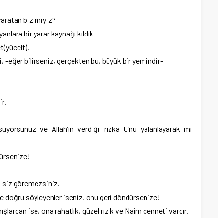
yaratan biz miyiz?
yanlara bir yarar kaynağı kıldık.
t(yücelt).
ki, -eğer bilirseniz, gerçekten bu, büyük bir yemindir-
ir.
yorsunuz ve Allah’ın verdiği rızka O’nu yalanlayarak mı
dürsenize!
t siz göremezsiniz.
 doğru söyleyenler iseniz, onu geri döndürsenize!
nmışlardan ise, ona rahatlık, güzel rızık ve Naîm cenneti vardır.