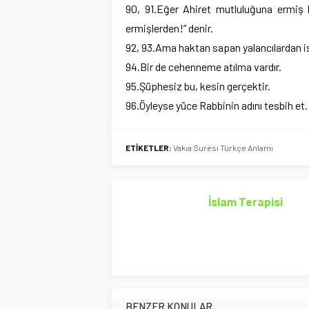
90, 91.Eğer Ahiret mutluluğuna ermiş 
ermişlerden!” denir.
92, 93.Ama haktan sapan yalancılardan ise
94.Bir de cehenneme atılma vardır.
95.Şüphesiz bu, kesin gerçektir.
96.Öyleyse yüce Rabbinin adını tesbih et.
ETİKETLER:
Vakıa Suresi Türkçe Anlamı
İslam Terapisi
BENZER KONULAR