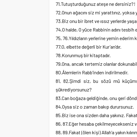
71.Tutuşturduğunuz ateşe ne dersiniz?!
72.Onun ağacını siz mi yarattınız, yoksa 
73.Biz onu bir ibret ve ıssız yerlerde yaşa
74.O halde, O yüce Rabbinin adını tesbih e
75, 76.Yıldızların yerlerine yemin ederim 
77.O, elbette değerli bir Kur’an’dır.
78.Korunmuş bir kitaptadır.
79.Ona, ancak tertemiz olanlar dokunabil
80.Âlemlerin Rabb’inden indirilmedir.
81, 82.Şimdi siz, bu sözü mü küçümsü
şükrediyorsunuz?
83.Can boğaza geldiğinde, onu geri dön
84.Oysa siz o zaman bakıp durursunuz.
85.Biz ise ona sizden daha yakınız. Faka
86, 87.Eğer hesaba çekilmeyecekseniz ve
88, 89.Fakat (ölen kişi) Allah’a yakın kılı