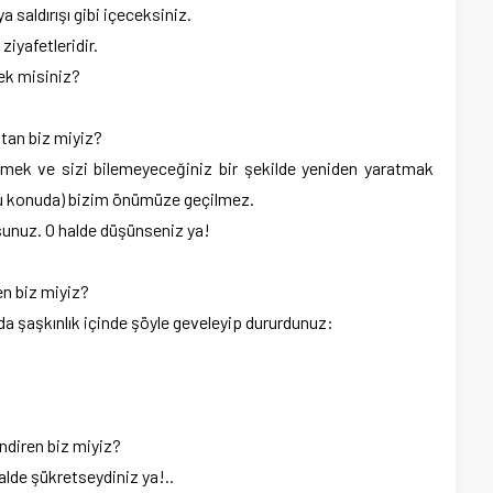
saldırışı gibi içeceksiniz.
iyafetleridir.
cek misiniz?
tan biz miyiz?
tirmek ve sizi bilemeyeceğiniz bir şekilde yeniden yaratmak
(Bu konuda) bizim önümüze geçilmez.
orsunuz. O halde düşünseniz ya!
en biz miyiz?
da şaşkınlık içinde şöyle geveleyip dururdunuz:
indiren biz miyiz?
alde şükretseydiniz ya!..