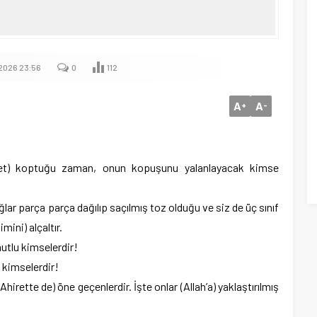
.2026 23:56
0
112
A
A
+
-
met) koptuğu zaman, onun kopuşunu yalanlayacak kimse
dağlar parça parça dağılıp saçılmış toz olduğu ve siz de üç sınıf
mini) alçaltır.
utlu kimselerdir!
 kimselerdir!
hirette de) öne geçenlerdir. İşte onlar (Allah’a) yaklaştırılmış