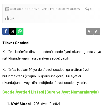
31.01.2026 15:35 | SON GÜNCELLENME: 03.02.2026 00:15
0
217
A
A
+
-
Tilavet Secdesi
Kur’ân-ı Kerîm’de tilavet secdesi (secde âyeti okunduğunda veya
işitildiğinde yapılması gereken secde) yapılır.
Kur’ân’da toplam
14
yerde tilavet secdesi gerektiren âyet
bulunmaktadır (çoğunluk görüşüne göre). Bu âyetler
okunduğunda veya dinlendiğinde tilavet secdesi yapılır.
Secde Âyetleri Listesi (Sure ve Ayet Numaralarıyla)
A’râf Sûresi
– 206. âyet (9. cüz)