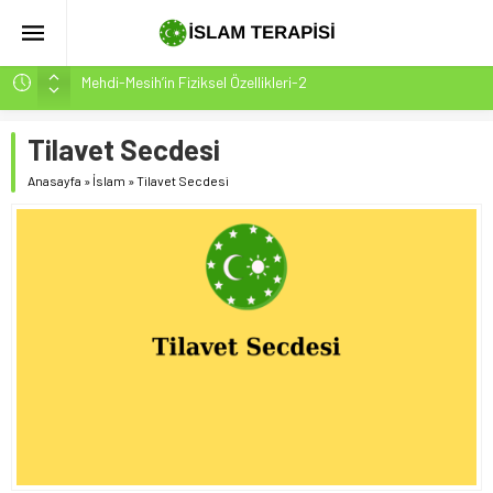
Mehdi-Mesih’in Fiziksel Özellikleri-2
Hakikatin Nihai Ölçüsü: Kur’an-ı Kerim’in Önceki Kitapları
Tasdiki ve Tahrifleri Arındırması
Tilavet Secdesi
Peygamber Müjdesi Mehdi Mesih’in Gelişi Kitabımız
Anasayfa
»
İslam
»
Tilavet Secdesi
26.07.2026 Tarihinde Güncellenmiştir(ÇOK ÖNEMLİ)
İsrâ Sûresi(17) 1. Ayet’in 7 Dilde Yazılışı
SAKIN ÇOĞUNLUK SİZİ ALDATMASIN