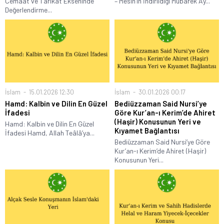
Cemaat ve Tarikat Ekseninde
– Mesih’in İndirildiği Mübarek Ay...
Değerlendirme...
İslam
15.01.2026 12:30
İslam
30.01.2026 00:17
Hamd: Kalbin ve Dilin En Güzel
Bediüzzaman Said Nursi’ye
İfadesi
Göre Kur’an-ı Kerim’de Ahiret
(Haşir) Konusunun Yeri ve
Hamd: Kalbin ve Dilin En Güzel
Kıyamet Bağlantısı
İfadesi Hamd, Allah Teâlâ’ya...
Bediüzzaman Said Nursi’ye Göre
Kur’an-ı Kerim’de Ahiret (Haşir)
Konusunun Yeri...