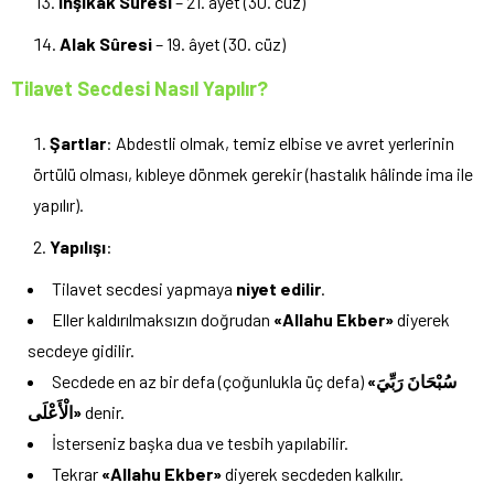
İnşikâk Sûresi
– 21. âyet (30. cüz)
Alak Sûresi
– 19. âyet (30. cüz)
Tilavet Secdesi Nasıl Yapılır?
Şartlar
: Abdestli olmak, temiz elbise ve avret yerlerinin
örtülü olması, kıbleye dönmek gerekir (hastalık hâlinde ima ile
yapılır).
Yapılışı
:
Tilavet secdesi yapmaya
niyet edilir
.
Eller kaldırılmaksızın doğrudan
«Allahu Ekber»
diyerek
secdeye gidilir.
Secdede en az bir defa (çoğunlukla üç defa)
«سُبْحَانَ رَبِّيَ
الْأَعْلَى»
denir.
İsterseniz başka dua ve tesbih yapılabilir.
Tekrar
«Allahu Ekber»
diyerek secdeden kalkılır.