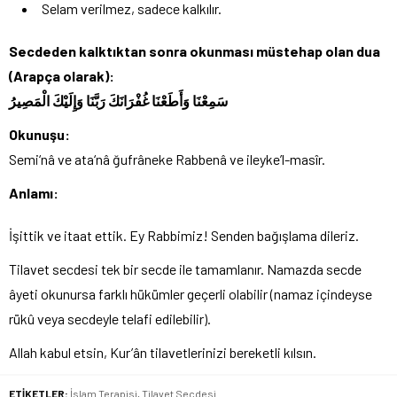
Selam verilmez, sadece kalkılır.
Secdeden kalktıktan sonra okunması müstehap olan dua
(Arapça olarak):
سَمِعْنَا وَأَطَعْنَا غُفْرَانَكَ رَبَّنَا وَإِلَيْكَ الْمَصِيرُ
Okunuşu:
Semi‘nâ ve ata‘nâ ğufrâneke Rabbenâ ve ileyke’l-masîr.
Anlamı:
İşittik ve itaat ettik. Ey Rabbimiz! Senden bağışlama dileriz.
Tilavet secdesi tek bir secde ile tamamlanır. Namazda secde
âyeti okunursa farklı hükümler geçerli olabilir (namaz içindeyse
rükû veya secdeyle telafi edilebilir).
Allah kabul etsin, Kur’ân tilavetlerinizi bereketli kılsın.
ETİKETLER:
İslam Terapisi
,
Tilavet Secdesi