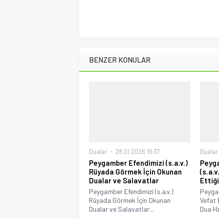
BENZER KONULAR
Dualar
28.01.2026 19:37
Dualar
Peygamber Efendimizi (s.a.v.)
Peyga
Rüyada Görmek İçin Okunan
(s.a.
Dualar ve Salavatlar
Ettiğ
Peygamber Efendimizi (s.a.v.)
Peygam
Rüyada Görmek İçin Okunan
Vefat 
Dualar ve Salavatlar...
Dua Hz.