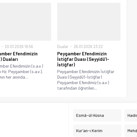
20.01.2026 19:56
Dualar
26.01.2026 23:22
mber Efendimizin
Peygamber Efendimizin
.) Duaları
İstiğfar Duası (Seyyidü’l-
İstiğfar)
ber Efendimizin (s.a.v.)
ı Hz. Peygamber (s.a.v.),
Peygamber Efendimizin İstiğfar
nın her anında...
Duası (Seyyidü’l-İstiğfar)
Peygamber Efendimiz (s.a.v.)
tarafından öğretilen...
Esmâ-ül Hüsna
Hadis
Kur’an-ı Kerim
Mehd