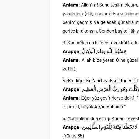
Anlamı:
Allah’ım! Sana teslim oldum,
yardımınla (düşmanlara) karşı müca
benim geçmiş ve gelecek günahlarımı,
geriye bırakansın. Senden başka ilâh y
Kur’an’dan en bilinen tevekkül ifades
Arapça:
حَسْبُنَا اللَّهُ وَنِعْمَ الْوَكِيلُ
Anlamı:
Allah bize yeter, O ne güzel 
zattır).
Bir diğer Kur’anî tevekkül ifadesi (
Arapça:
هِ تَوَكَّلْتُ وَهُوَ رَبُّ الْعَرْشِ الْعَظِيمِ
Anlamı:
Eğer yüz çevirirlerse de ki: 
ettim. O, büyük Arş’ın Rabbidir.”
Müminlerin dua ettiği Kur’anî tevekk
Arapça:
َا لَا تَجْعَلْنَا فِتْنَةً لِلْقَوْمِ الظَّالِمِينَ
(Yûnus 85)