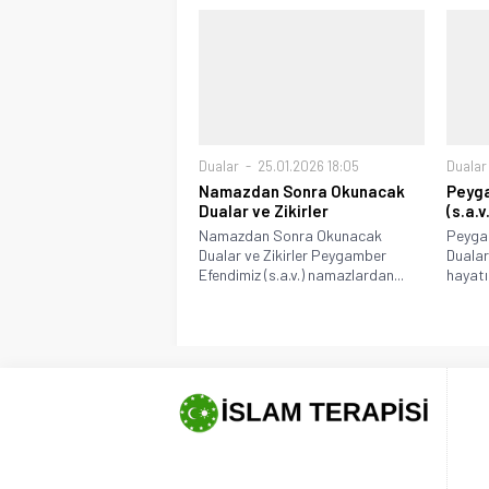
Dualar
25.01.2026 18:05
Dualar
Namazdan Sonra Okunacak
Peyga
Dualar ve Zikirler
(s.a.v
Namazdan Sonra Okunacak
Peygam
Dualar ve Zikirler Peygamber
Dualar
Efendimiz (s.a.v.) namazlardan...
hayatı