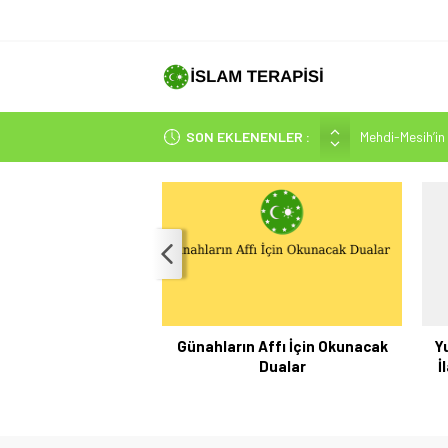
Mehdi-Mesih’in 
SON EKLENENLER :
Hakikatin Nihai
Peygamber Müjd
İsrâ Sûresi(17) 
SAKIN ÇOĞUN
Günahların Affı İçin Okunacak
Y
Dualar
İ