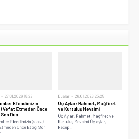
27.01.2026 18:29
Dualar
26.01.2026 23:25
mber Efendimizin
Üç Aylar: Rahmet, Mağfiret
v.) Vefat Etmeden Önce
ve Kurtuluş Mevsimi
i Son Dua
Üç Aylar: Rahmet, Mağfiret ve
ber Efendimizin (s.a.v.)
Kurtuluş Mevsimi Üç aylar,
Etmeden Önce Ettiği Son
Recep,...
...