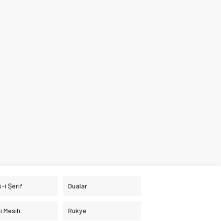
-i Şerif
Dualar
i Mesih
Rukye