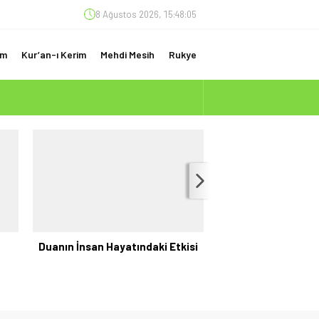
8 Ağustos 2026, 15:48:06
am
Kur’an-ı Kerim
Mehdi Mesih
Rukye
(ÇOK ÖNEMLİ)
Duanın İnsan Hayatındaki Etkisi
Oruç Açarken Oku