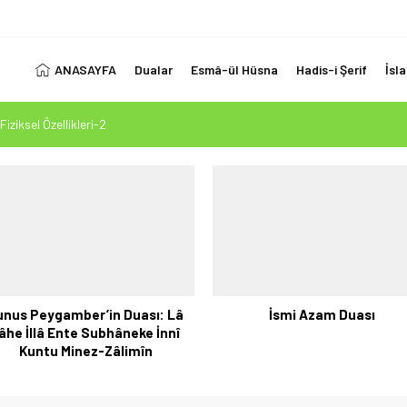
ANASAYFA
Dualar
Esmâ-ül Hüsna
Hadis-i Şerif
İsl
Fiziksel Özellikleri-2
 Ölçüsü: Kur’an-ı Kerim’in Önceki Kitapları Tasdiki ve Tahrifleri Arındırması
esi Mehdi Mesih’in Gelişi Kitabımız 26.07.2026 Tarihinde Güncellenmiştir
1. Ayet’in 7 Dilde Yazılışı
LUK SİZİ ALDATMASIN
unus Peygamber’in Duası: Lâ
İsmi Azam Duası
lâhe İllâ Ente Subhâneke İnnî
Kuntu Minez-Zâlimîn