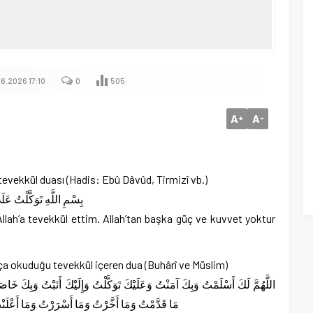
6.2026 17:10
0
505
A
A
+
-
vekkül duası (Hadis: Ebû Dâvûd, Tirmizî vb.)
بِسْمِ اللَّهِ تَوَكَّلْتُ عَلَى 
 Allah’a tevekkül ettim. Allah’tan başka güç ve kuvvet yoktur
kça okuduğu tevekkül içeren dua (Buhârî ve Müslim)
مَا قَدَّمْتُ وَمَا أَخَّرْتُ وَمَا أَسْرَرْتُ وَمَا أَعْلَنْتُ أَن