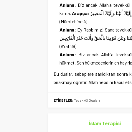
Anlamı:
Biz ancak Allah’a tevekkül 
kılma.
Arapça:
َإِلَيْكَ أَنَبْنَا وَإِلَيْكَ الْمَصِيرُ
(Mümtehine 4)
Anlamı:
Ey Rabbimiz! Sana tevekkül 
 بَيْنَنَا وَبَيْنَ قَوْمِنَا بِالْحَقِّ وَأَنْتَ خَيْرُ الْفَاتِحِينَ
(A’râf 89)
Anlamı:
Biz ancak Allah’a tevekkül
hükmet. Sen hükmedenlerin en hayırlıs
Bu dualar, sebeplere sarıldıktan sonra 
bırakmayı öğretir. Allah hepsini kabul et
ETİKETLER:
Tevekkül Duaları
İslam Terapisi