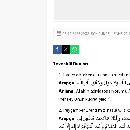
03.02.2026 21:32 | SON GÜNCELLENME: 27.0
Tevekkül Duaları
Evden çıkarken okunan en meşhur te
Arapça:
اللَّهِ وَلَا حَوْلَ وَلَا قُوَّةَ إِلَّا بِاللَّهِ
Anlamı:
Allah’ın adıyla (başlıyorum).
(her şey O’nun kudretiyledir).
Peygamber Efendimiz’in (s.a.v.) sı
Arapça:
اللَّهُمَّ لَكَ أَسْلَمْتُ وَبِكَ آمَنْتُ وَعَلَيْكَ تَوَكَّلْتُ وَإِلَيْكَ أَنَبْتُ وَبِكَ خَاصَمْتُ وَإِلَيْكَ حَاكَمْتُ فَاغْفِرْ لِي
ْتَ الْمُقَدِّمُ وَأَنْتَ الْمُؤَخِّرُ لَا إِلَهَ إِلَّا أَنْتَ