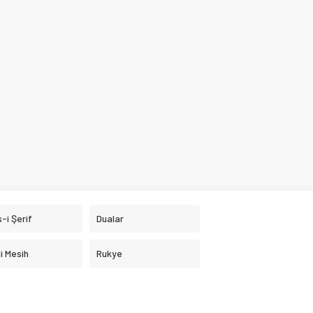
-i Şerif
Dualar
i Mesih
Rukye