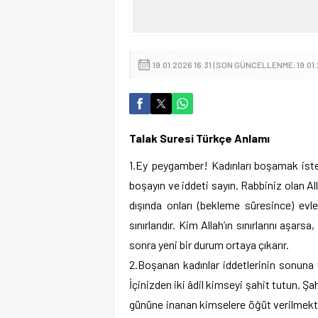
19.01.2026 16:31 | SON GÜNCELLENME: 19.01
Talak Suresi Türkçe Anlamı
1.Ey peygamber! Kadınları boşamak istedi
boşayın ve iddeti sayın. Rabbiniz olan Al
dışında onları (bekleme süresince) evle
sınırlarıdır. Kim Allah’ın sınırlarını aşa
sonra yeni bir durum ortaya çıkarır.
2.Boşanan kadınlar iddetlerinin sonuna v
İçinizden iki âdil kimseyi şahit tutun. Şah
gününe inanan kimselere öğüt verilmekted