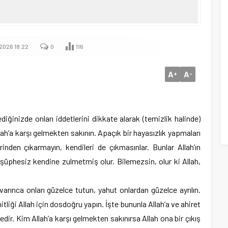
.2026 18:22
0
116
A
A
+
-
ğinizde onları iddetlerini dikkate alarak (temizlik halinde)
lah’a karşı gelmekten sakının. Apaçık bir hayasızlık yapmaları
rinden çıkarmayın, kendileri de çıkmasınlar. Bunlar Allah’ın
rsa, şüphesiz kendine zulmetmiş olur. Bilemezsin, olur ki Allah,
arınca onları güzelce tutun, yahut onlardan güzelce ayrılın.
itliği Allah için dosdoğru yapın. İşte bununla Allah’a ve ahiret
ir. Kim Allah’a karşı gelmekten sakınırsa Allah ona bir çıkış