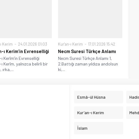
-ı Kerim
24.01.2026 01:03
Kur'an-ı Kerim
17.01.2026 15:42
n-ı Kerîm’in Evrenselliği
Necm Suresi Türkçe Anlamı
ı Kerîm’in Evrenselliği
Necm Suresi Türkçe Anlamı 1,
ı Kerîm, yalnızca belirli bir
2.Battığı zaman yıldıza andolsun
ırka,...
ki,...
Esmâ-ül Hüsna
Hadis
Kur’an-ı Kerim
Mehd
İslam