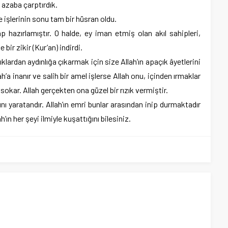
 azaba çarptırdık.
ve işlerinin sonu tam bir hüsran oldu.
ap hazırlamıştır. O halde, ey iman etmiş olan akıl sahipleri,
 bir zikir (Kur’an) indirdi.
ıklardan aydınlığa çıkarmak için size Allah’ın apaçık âyetlerini
a inanır ve salih bir amel işlerse Allah onu, içinden ırmaklar
sokar. Allah gerçekten ona güzel bir rızık vermiştir.
ını yaratandır. Allah’ın emri bunlar arasından inip durmaktadır
h’ın her şeyi ilmiyle kuşattığını bilesiniz.