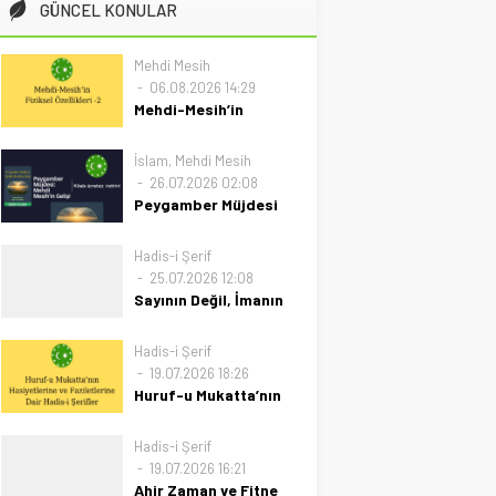
GÜNCEL KONULAR
Mehdi Mesih
06.08.2026 14:29
Mehdi-Mesih’in
Fiziksel Özellikleri-2
Mehdi’nin Fiziksel
İslam
,
Mehdi Mesih
Özellikleri Hadisi
26.07.2026 02:08
Şeriflerde Bildirilmiştir ve
Peygamber Müjdesi
biz de bu hadisi şerifleri
Mehdi Mesih’in Gelişi
bir araya getirdik.
Kitabımız 26.07.2026
Hadis-i Şerif
GENEL
Tarihinde
25.07.2026 12:08
GÖRÜNÜMÜGÜZEL
Güncellenmiştir(ÇOK
Sayının Değil, İmanın
SİMALIDIRHazreti İmam
ÖNEMLİ)
Gücü: Azın Çokluğa
Hüseyinin şöyle
Önsöz
Üstünlüğü
Hadis-i Şerif
buyurduğu rivayet
“Bismillahirrahmanirrahim”
Sayının Değil, İmanın
19.07.2026 18:26
olunmuştur: “… Zira o
Değerli okuyucu, Ahir
Gücü: Azın Çokluğa
Huruf-u Mukatta’nın
(HAZRETİ MEHDİ )...
zaman yaklaşıyor.
Üstünlüğü Tarih boyunca
Hasiyetlerine ve
Zulmün ve fitnenin
hak ile batılın
Faziletlerine Dair
Hadis-i Şerif
yeryüzünü sardığı,
mücadelesinde zaferin
Hadis-i Şerifler
19.07.2026 16:21
manevi karanlığın doruğa
kuralı hiçbir zaman
Abdullah bin Mes'ud'un
Ahir Zaman ve Fitne