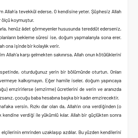
im Allah’a tevekkül ederse, O kendisine yeter. Şüphesiz Allah
ir ölçü koymuştur.
larla, henüz âdet görmeyenler hususunda tereddüt ederseniz,
 olanların bekleme süresi ise, doğum yapmalarıyla sona erer.
h ona işinde bir kolaylık verir.
 Kim Allah’a karşı gelmekten sakınırsa, Allah onun kötülüklerini
nispetinde, oturduğunuz yerin bir bölümünde oturtun. Onları
r vermeye kalkışmayın. Eğer hamile iseler, doğum yapıncaya
cuğu) emzirirlerse (emzirme) ücretlerini de verin ve aranızda
azsanız, çocuğu baba hesabına başka bir kadın emzirecektir.
 nafaka versin. Rızkı dar olan da, Allah’ın ona verdiğinden (o
 kendine verdiği ile yükümlü kılar. Allah bir güçlükten sonra
n elçilerinin emrinden uzaklaşıp azdılar. Bu yüzden kendilerini