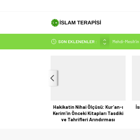
Mehdi-Mesih’in 
SON EKLENENLER :
Hakikatin Nihai
Peygamber Müjd
İsrâ Sûresi(17) 
SAKIN ÇOĞUN
Hakikatin Nihai Ölçüsü: Kur’an-ı
İs
Kerim’in Önceki Kitapları Tasdiki
ve Tahrifleri Arındırması