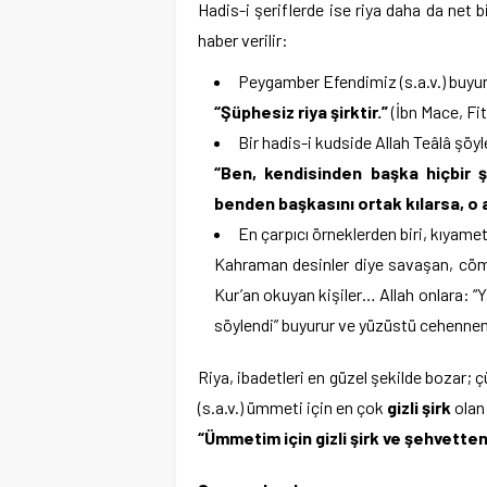
Hadis-i şeriflerde ise riya daha da net bi
haber verilir:
Peygamber Efendimiz (s.a.v.) buyur
“Şüphesiz riya şirktir.”
(İbn Mace, Fit
Bir hadis-i kudside Allah Teâlâ şöyl
“Ben, kendisinden başka hiçbir 
benden başkasını ortak kılarsa, o
En çarpıcı örneklerden biri, kıyamet
Kahraman desinler diye savaşan, cömer
Kur’an okuyan kişiler… Allah onlara: “
söylendi” buyurur ve yüzüstü cehenneme
Riya, ibadetleri en güzel şekilde bozar;
(s.a.v.) ümmeti için en çok
gizli şirk
olan
“Ümmetim için gizli şirk ve şehvette