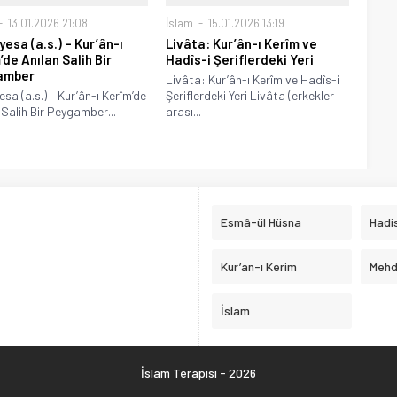
13.01.2026 21:08
İslam
15.01.2026 13:19
yesa (a.s.) – Kur’ân-ı
Livâta: Kur’ân-ı Kerîm ve
’de Anılan Salih Bir
Hadîs-i Şeriflerdeki Yeri
amber
Livâta: Kur’ân-ı Kerîm ve Hadîs-i
esa (a.s.) – Kur’ân-ı Kerîm’de
Şeriflerdeki Yeri Livâta (erkekler
 Salih Bir Peygamber...
arası...
Esmâ-ül Hüsna
Hadis
Kur’an-ı Kerim
Mehd
İslam
İslam Terapisi - 2026