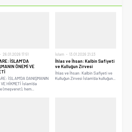
26.01.2026 17:51
İslam
13.01.2026 21:23
ARE: İSLAM’DA
İhlas ve İhsan: Kalbin Safiyeti
ŞMANIN ÖNEMİ VE
ve Kulluğun Zirvesi
ETİ
İhlas ve İhsan: Kalbin Safiyeti ve
ARE: İSLAM’DA DANIŞMANIN
Kulluğun Zirvesi İslam’da kulluğun...
 VE HİKMETİ İslam’da
re (meşveret), hem...