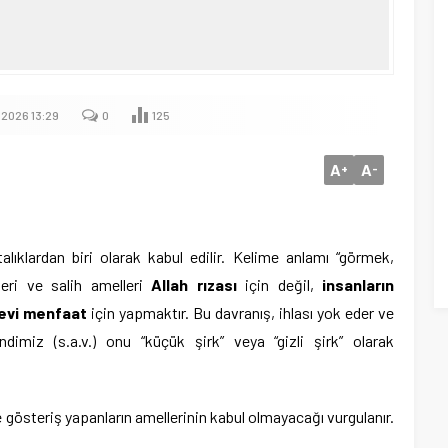
.2026 13:29
0
125
A
A
+
-
alıklardan biri olarak kabul edilir. Kelime anlamı “görmek,
kleri ve salih amelleri
Allah rızası
için değil,
insanların
yevi menfaat
için yapmaktır. Bu davranış, ihlası yok eder ve
dimiz (s.a.v.) onu “küçük şirk” veya “gizli şirk” olarak
e gösteriş yapanların amellerinin kabul olmayacağı vurgulanır.