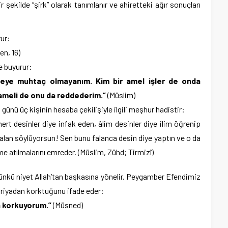
r şekilde “şirk” olarak tanımlanır ve ahiretteki ağır sonuçları
ur:
en, 16)
e buyurur:
şeye muhtaç olmayanım. Kim bir amel işler de onda
 ameli de onu da reddederim.”
(Müslim)
 günü üç kişinin hesaba çekilişiyle ilgili meşhur hadistir:
t desinler diye infak eden, âlim desinler diye ilim öğrenip
Yalan söylüyorsun! Sen bunu falanca desin diye yaptın ve o da
 atılmalarını emreder. (Müslim, Zühd; Tirmizî)
 çünkü niyet Allah’tan başkasına yönelir. Peygamber Efendimiz
 riyadan korktuğunu ifade eder:
n korkuyorum.”
(Müsned)