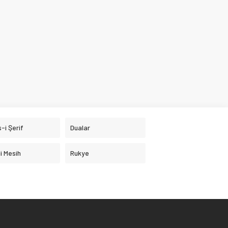
-i Şerif
Dualar
i Mesih
Rukye