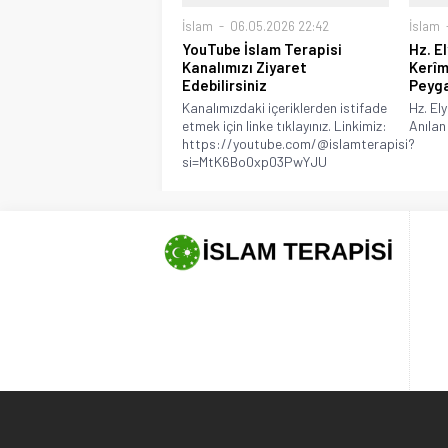
İslam
06.05.2026 22:42
İslam
YouTube İslam Terapisi
Hz. El
Kanalımızı Ziyaret
Kerîm
Edebilirsiniz
Peyg
Kanalımızdaki içeriklerden istifade
Hz. Ely
etmek için linke tıklayınız. Linkimiz:
Anılan
https://youtube.com/@islamterapisi?
si=MtK6Bo0xp03PwYJU