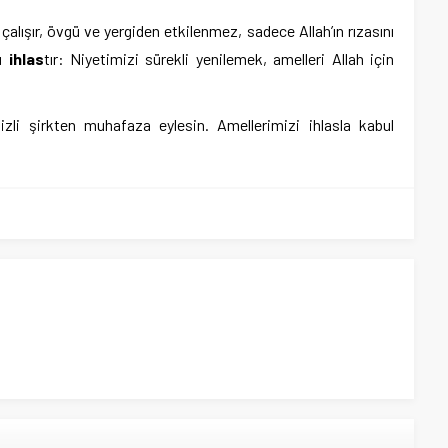
alışır, övgü ve yergiden etkilenmez, sadece Allah’ın rızasını
lu
ihlas
tır: Niyetimizi sürekli yenilemek, amelleri Allah için
gizli şirkten muhafaza eylesin. Amellerimizi ihlasla kabul