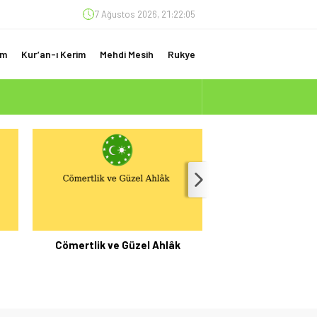
7 Ağustos 2026, 21:22:06
am
Kur’an-ı Kerim
Mehdi Mesih
Rukye
(ÇOK ÖNEMLİ)
e
Cömertlik ve Güzel Ahlâk
Elçilerin Meslek Ha