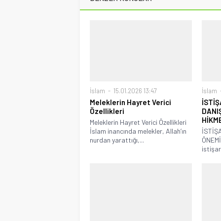
İslam
15.01.2026 13:47
İslam
Meleklerin Hayret Verici
İSTİŞ
Özellikleri
DANI
HİKM
Meleklerin Hayret Verici Özellikleri
İslam inancında melekler, Allah’ın
İSTİŞ
nurdan yarattığı,...
ÖNEMİ
istişa