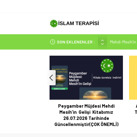
Mehdi-Mesih’in 
SON EKLENENLER :
Hakikatin Nihai
Peygamber Müjd
İsrâ Sûresi(17) 
SAKIN ÇOĞUN
Peygamber Müjdesi Mehdi
Mesih’in Gelişi Kitabımız
T
26.07.2026 Tarihinde
Güncellenmiştir(ÇOK ÖNEMLİ)