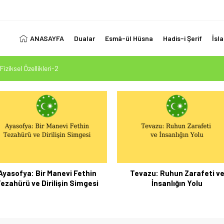
ANASAYFA
Dualar
Esmâ-ül Hüsna
Hadis-i Şerif
İsl
Fiziksel Özellikleri-2
 Ölçüsü: Kur’an-ı Kerim’in Önceki Kitapları Tasdiki ve Tahrifleri Arındırması
esi Mehdi Mesih’in Gelişi Kitabımız 26.07.2026 Tarihinde Güncellenmiştir
1. Ayet’in 7 Dilde Yazılışı
LUK SİZİ ALDATMASIN
Ayasofya: Bir Manevi Fethin
Tevazu: Ruhun Zarafeti v
ezahürü ve Dirilişin Simgesi
İnsanlığın Yolu