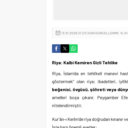
13.01.2026 21:23 | SON GÜNCELLENME: 14.01
Riya: Kalbi Kemiren Gizli Tehlike
Riya, İslam’da en tehlikeli manevi hast
göstermek” olan riya; ibadetleri, iyili
beğenisi, övgüsü, şöhreti veya dün
amelleri boşa çıkarır. Peygamber Efen
nitelendirmiştir.
Kur’ân-ı Kerîm’de riya doğrudan kınanır v
İşte bazı önemli ayetler: