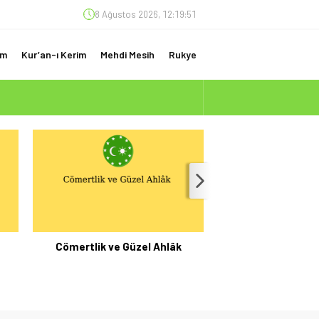
8 Ağustos 2026, 12:19:52
am
Kur’an-ı Kerim
Mehdi Mesih
Rukye
(ÇOK ÖNEMLİ)
e
Cömertlik ve Güzel Ahlâk
Elçilerin Meslek Ha