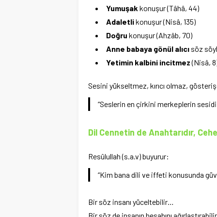
Yumuşak
konuşur (Tâhâ, 44)
Adaletli
konuşur (Nisâ, 135)
Doğru
konuşur (Ahzâb, 70)
Anne babaya gönül alıcı
söz söyle
Yetimin kalbini incitmez
(Nisâ, 8
Sesini yükseltmez, kırıcı olmaz, gösteri
“Seslerin en çirkini merkeplerin sesidi
Dil Cennetin de Anahtarıdır, Ce
Resûlullah (s.a.v) buyurur:
“Kim bana dili ve iffeti konusunda gü
Bir söz insanı yüceltebilir…
Bir söz de insanın hesabını ağırlaştırabilir