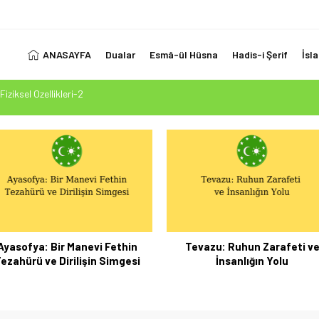
ANASAYFA
Dualar
Esmâ-ül Hüsna
Hadis-i Şerif
İsl
 Ölçüsü: Kur’an-ı Kerim’in Önceki Kitapları Tasdiki ve Tahrifleri Arındırması
esi Mehdi Mesih’in Gelişi Kitabımız 26.07.2026 Tarihinde Güncellenmiştir
1. Ayet’in 7 Dilde Yazılışı
LUK SİZİ ALDATMASIN
Fiziksel Özellikleri-2
Ayasofya: Bir Manevi Fethin
Tevazu: Ruhun Zarafeti v
ezahürü ve Dirilişin Simgesi
İnsanlığın Yolu