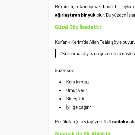
Mü’min için konuşmak basit bir eylem d
ağırlaştıran bir yük
olur. Bu yüzden İsl
Güzel Söz İbadettir
Kur’an-ı Kerim’de Allah Teâlâ şöyle buyur
“Kullarıma söyle, en güzel sözü söylesin
Güzel söz;
Kalp kırmaz
Umut verir
Birleştirir
İyiliğe çağırır
Resûlullah (s.a.v), güzel sözü
sadaka
ola
Susmak da Bir Ahlâktır