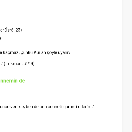
r (İsrâ, 23)
)
şe kaçmaz. Çünkü Kur’an şöyle uyarır:
r.” (Lokman, 31/19)
hennemin de
vence verirse, ben de ona cenneti garanti ederim.”
.