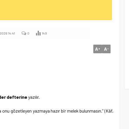
2026 14:41
0
149
A
A
+
-
der defterine
yazılır.
da onu gözetleyen yazmaya hazır bir melek bulunmasın.” (Kâf,