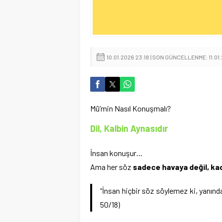
10.01.2026 23:18 | SON GÜNCELLENME: 11.01.
Mü’min Nasıl Konuşmalı?
Dil, Kalbin Aynasıdır
İnsan konuşur…
Ama her söz
sadece havaya değil, ka
“İnsan hiçbir söz söylemez ki, yanın
50/18)