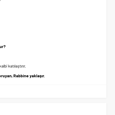
ur?
lbi katılaştırır.
koruyan, Rabbine yaklaşır.