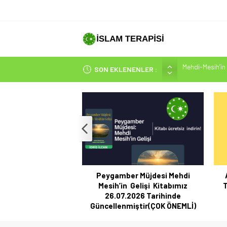
SON EKLENENLER :
Hakikatin Nihai
Peygamber Müjd
İsrâ Sûresi(17) 
SAKIN ÇOĞUN
Mehdi-Mesih’in 
Peygamber Müjdesi Mehdi
Mesih’in Gelişi Kitabımız
T
26.07.2026 Tarihinde
Güncellenmiştir(ÇOK ÖNEMLİ)