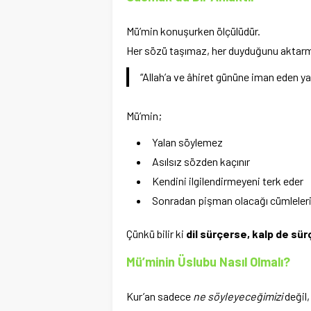
Mü’min konuşurken ölçülüdür.
Her sözü taşımaz, her duyduğunu aktarm
“Allah’a ve âhiret gününe iman eden ya
Mü’min;
Yalan söylemez
Asılsız sözden kaçınır
Kendini ilgilendirmeyeni terk eder
Sonradan pişman olacağı cümleler
Çünkü bilir ki
dil sürçerse, kalp de sür
Mü’minin Üslubu Nasıl Olmalı?
Kur’an sadece
ne söyleyeceğimizi
değil