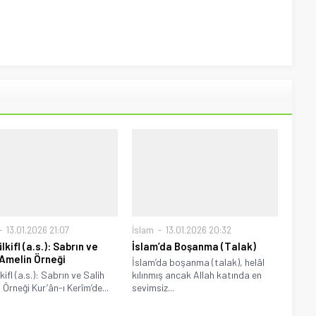
13.01.2026 21:07
İslam
13.01.2026 20:32
lkifl (a.s.): Sabrın ve
İslam’da Boşanma (Talak)
 Amelin Örneği
İslam’da boşanma (talak), helâl
kifl (a.s.): Sabrın ve Salih
kılınmış ancak Allah katında en
 Örneği Kur’ân-ı Kerîm’de...
sevimsiz...