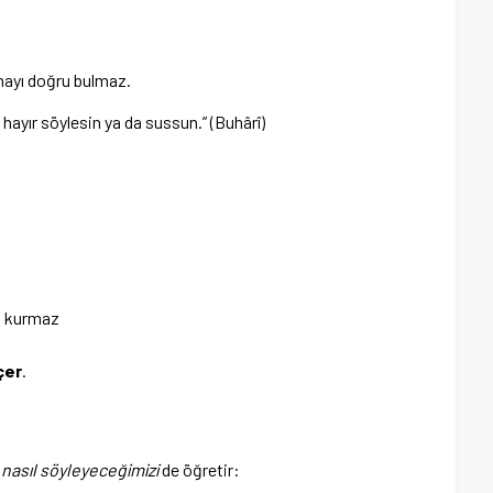
ayı doğru bulmaz.
 hayır söylesin ya da sussun.” (Buhârî)
i kurmaz
çer
.
,
nasıl söyleyeceğimizi
de öğretir: