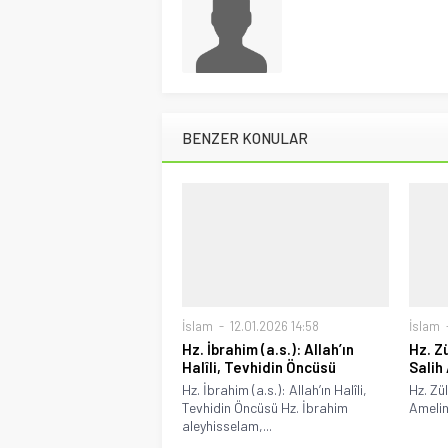
BENZER KONULAR
İslam
12.01.2026 14:58
İslam
Hz. İbrahim (a.s.): Allah’ın
Hz. Zü
Halîli, Tevhidin Öncüsü
Salih
Hz. İbrahim (a.s.): Allah’ın Halîli,
Hz. Zül
Tevhidin Öncüsü Hz. İbrahim
Amelin
aleyhisselam,...