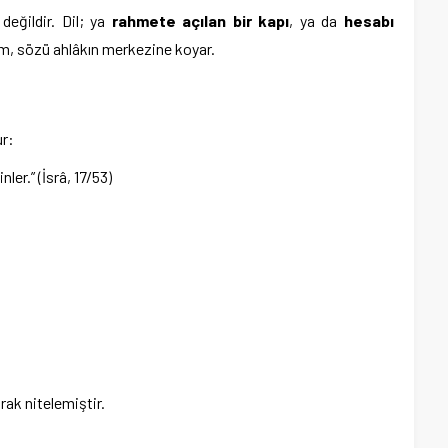
eğildir. Dil; ya
rahmete açılan bir kapı
, ya da
hesabı
am, sözü ahlâkın merkezine koyar.
ur:
ler.” (İsrâ, 17/53)
rak nitelemiştir.