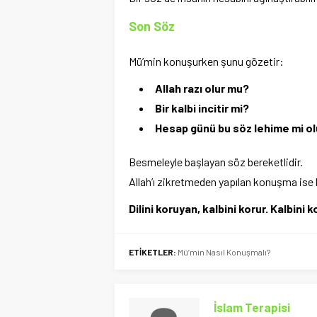
Son Söz
Mü’min konuşurken şunu gözetir:
Allah razı olur mu?
Bir kalbi incitir mi?
Hesap günü bu söz lehime mi ol
Besmeleyle başlayan söz bereketlidir.
Allah’ı zikretmeden yapılan konuşma ise ka
Dilini koruyan, kalbini korur. Kalbini 
ETİKETLER:
Mü’min Nasıl Konuşmalı?
İslam Terapisi