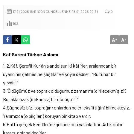
17.01.2026 16:11 | SON GÜNCELLENME: 18.01.2026 00:31
0
102
A
A
+
-
Kaf Suresi Türkçe Anlamı
1, 2.Kâf. Şerefli Kur’ân’a andolsun ki kâfirler, aralarından bir
uyarıcının gelmesine şaştılar ve şöyle dediler: “Bu tuhaf bir
şeydir!”
3.”Öldüğümüz ve toprak olduğumuz zaman mı (dirilecekmişiz)?
Bu, akla uzak (imkansız) bir dönüştür!”
4.Şüphesiz biz, toprağın; onlardan neleri eksilttiğini bilmekteyiz.
Yanımızda (o bilgileri) koruyan bir kitap vardır.
5.Hatta gerçek kendilerine gelince onu yalanladılar. Artık onlar
kararsız bir haldedirler.