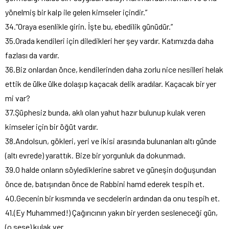
yönelmiş bir kalp ile gelen kimseler içindir.”
34.”Oraya esenlikle girin. İşte bu, ebedilik günüdür.”
35.Orada kendileri için diledikleri her şey vardır. Katımızda daha
fazlası da vardır.
36.Biz onlardan önce, kendilerinden daha zorlu nice nesilleri helak
ettik de ülke ülke dolaşıp kaçacak delik aradılar. Kaçacak bir yer
mi var?
37.Şüphesiz bunda, aklı olan yahut hazır bulunup kulak veren
kimseler için bir öğüt vardır.
38.Andolsun, gökleri, yeri ve ikisi arasında bulunanları altı günde
(altı evrede) yarattık. Bize bir yorgunluk da dokunmadı.
39.O halde onların söylediklerine sabret ve güneşin doğuşundan
önce de, batışından önce de Rabbini hamd ederek tespih et.
40.Gecenin bir kısmında ve secdelerin ardından da onu tespih et.
41.(Ey Muhammed!) Çağırıcının yakın bir yerden sesleneceği gün,
(o sese) kulak ver.