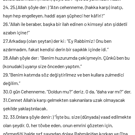
24, 25.(Allah şöyle der:) “Atın cehenneme, (hakka karşı) inatçı,
hayrı hep engelleyen, haddi aşan şüpheci her kâfiri!”
26.”Allah ile beraber, başka bir ilah edinen o kimseyi atın şiddetli
azabın içine!”
27.Arkadaşı (olan şeytan) der ki: “Ey Rabbimiz! Onu ben
azdırmadım, fakat kendisi derin bir sapıklık içinde idi.”
28.Allah şöyle der: “Benim huzurumda çekişmeyin. Çünkü ben bu
(konudaki) uyarıyı size önceden yaptım.”
29.”Benim katımda söz değiştirilmez ve ben kullara zulmedici
değilim.”
30.O gün Cehenneme, “Doldun mu?” deriz. O da, “daha var mı?” der.
31.Cennet Allah’a karşı gelmekten sakınanlara uzak olmayacak
şekilde yaklaştırılacak.
32, 33.Onlara şöyle denir:) “İşte bu, size (dünyada) vaad edilmekte
olan şeydir. O, her tövbe eden, onun emrini gözeten için,
görmediği halde sırf saygıdan dolayı Rahmân’dan korkan ve O’na