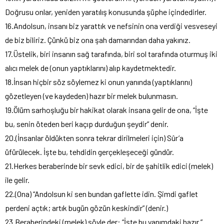
Doğrusu onlar, yeniden yaratılış konusunda şüphe içindedirler.
16.Andolsun, insanı biz yarattık ve nefsinin ona verdiği vesveseyi
de biz biliriz. Çünkü biz ona şah damarından daha yakınız.
17.Üstelik, biri insanın sağ tarafında, biri sol tarafında oturmuş iki
alıcı melek de (onun yaptıklarını) alıp kaydetmektedir.
18.İnsan hiçbir söz söylemez ki onun yanında (yaptıklarını)
gözetleyen (ve kaydeden) hazır bir melek bulunmasın.
19.Ölüm sarhoşluğu bir hakikat olarak insana gelir de ona, “İşte
bu, senin öteden beri kaçıp durduğun şeydir” denir.
20.(İnsanlar öldükten sonra tekrar dirilmeleri için) Sûr’a
üfürülecek. İşte bu, tehdidin gerçekleşeceği gündür.
21.Herkes beraberinde bir sevk edici, bir de şahitlik edici (melek)
ile gelir.
22.(Ona) “Andolsun ki sen bundan gaflette idin. Şimdi gaflet
perdeni açtık; artık bugün gözün keskindir” (denir.)
23.Beraberindeki (melek) şöyle der: “İşte bu yanımdaki hazır.”