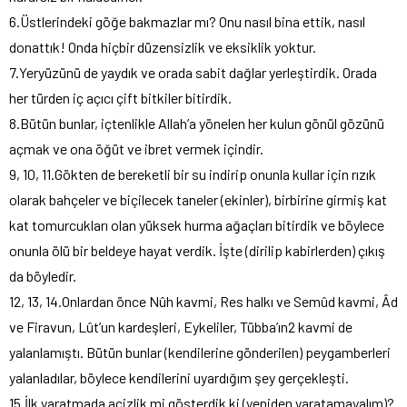
6.Üstlerindeki göğe bakmazlar mı? Onu nasıl bina ettik, nasıl
donattık! Onda hiçbir düzensizlik ve eksiklik yoktur.
7.Yeryüzünü de yaydık ve orada sabit dağlar yerleştirdik. Orada
her türden iç açıcı çift bitkiler bitirdik.
8.Bütün bunlar, içtenlikle Allah’a yönelen her kulun gönül gözünü
açmak ve ona öğüt ve ibret vermek içindir.
9, 10, 11.Gökten de bereketli bir su indirip onunla kullar için rızık
olarak bahçeler ve biçilecek taneler (ekinler), birbirine girmiş kat
kat tomurcukları olan yüksek hurma ağaçları bitirdik ve böylece
onunla ölü bir beldeye hayat verdik. İşte (dirilip kabirlerden) çıkış
da böyledir.
12, 13, 14.Onlardan önce Nûh kavmi, Res halkı ve Semûd kavmi, Âd
ve Firavun, Lût’un kardeşleri, Eykeliler, Tübba’ın2 kavmi de
yalanlamıştı. Bütün bunlar (kendilerine gönderilen) peygamberleri
yalanladılar, böylece kendilerini uyardığım şey gerçekleşti.
15.İlk yaratmada acizlik mi gösterdik ki (yeniden yaratamayalım)?