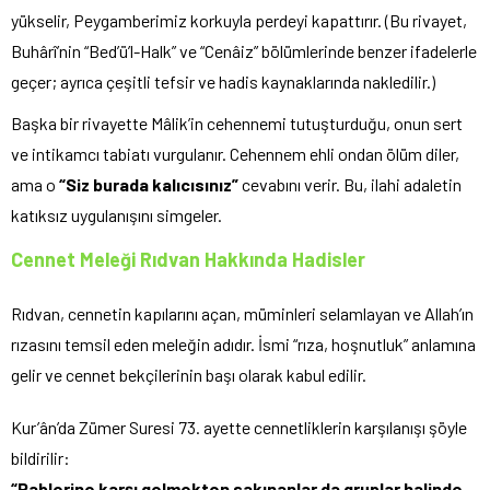
yükselir, Peygamberimiz korkuyla perdeyi kapattırır. (Bu rivayet,
Buhârî’nin “Bed’ü’l-Halk” ve “Cenâiz” bölümlerinde benzer ifadelerle
geçer; ayrıca çeşitli tefsir ve hadis kaynaklarında nakledilir.)
Başka bir rivayette Mâlik’in cehennemi tutuşturduğu, onun sert
ve intikamcı tabiatı vurgulanır. Cehennem ehli ondan ölüm diler,
ama o
“Siz burada kalıcısınız”
cevabını verir. Bu, ilahi adaletin
katıksız uygulanışını simgeler.
Cennet Meleği Rıdvan Hakkında Hadisler
Rıdvan, cennetin kapılarını açan, müminleri selamlayan ve Allah’ın
rızasını temsil eden meleğin adıdır. İsmi “rıza, hoşnutluk” anlamına
gelir ve cennet bekçilerinin başı olarak kabul edilir.
Kur’ân’da Zümer Suresi 73. ayette cennetliklerin karşılanışı şöyle
bildirilir:
“Rablerine karşı gelmekten sakınanlar da gruplar halinde