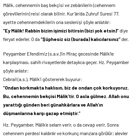
Mâlik, cehennemin baş bekçisi ve zebânilerin (cehennem
görevlilerinin) reisi olarak bilinir. Kur’ân’da Zuhruf Suresi 77.
ayette cehennemdekilerin ona seslenişi şöyle anlatılır:
“Ey Mâlik! Rabbin bizim işimizi bitirsin (bizi yok etsin)”
diye
feryat ederler. O da
“Şüphesiz siz (burada) kalıcılarsınız”
der.
Peygamber Efendimiz (s.a.v.)’in Miraç gecesinde Mâlik’le
karşılaşması, sahih rivayetlerde detaylıca geçer. Hz. Peygamber
şöyle anlatır:
Cebrail (a.s.), Mâlik’i göstererek buyurur:
“Ondan korkmakta haklısın, biz de ondan çok korkuyoruz.
Bu, cehennemin bekçisi Mâlik’tir. O asla gülmez. Allah onu
yarattığı günden beri günahkârlara ve Allah’ın
düşmanlarına karşı gazap etmiştir.”
Hz. Peygamber, Mâlik’e selam verir, o da cevap verir. Sonra
cehennem perdesi kaldırılır ve korkunç manzara görülür; alevler