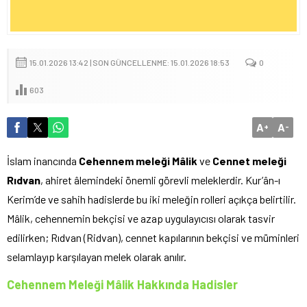
15.01.2026 13:42 | SON GÜNCELLENME: 15.01.2026 18:53
0
603
A
A
+
-
İslam inancında
Cehennem meleği Mâlik
ve
Cennet meleği
Rıdvan
, ahiret âlemindeki önemli görevli meleklerdir. Kur’ân-ı
Kerim’de ve sahih hadislerde bu iki meleğin rolleri açıkça belirtilir.
Mâlik, cehennemin bekçisi ve azap uygulayıcısı olarak tasvir
edilirken; Rıdvan (Ridvan), cennet kapılarının bekçisi ve müminleri
selamlayıp karşılayan melek olarak anılır.
Cehennem Meleği Mâlik Hakkında Hadisler