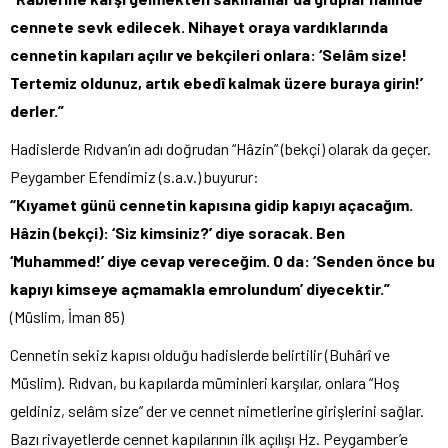
cennete sevk edilecek. Nihayet oraya vardıklarında
cennetin kapıları açılır ve bekçileri onlara: ‘Selâm size!
Tertemiz oldunuz, artık ebedî kalmak üzere buraya girin!’
derler.”
Hadislerde Rıdvan’ın adı doğrudan “Hâzin” (bekçi) olarak da geçer.
Peygamber Efendimiz (s.a.v.) buyurur:
“Kıyamet günü cennetin kapısına gidip kapıyı açacağım.
Hâzin (bekçi): ‘Siz kimsiniz?’ diye soracak. Ben
‘Muhammed!’ diye cevap vereceğim. O da: ‘Senden önce bu
kapıyı kimseye açmamakla emrolundum’ diyecektir.”
(Müslim, İman 85)
Cennetin sekiz kapısı olduğu hadislerde belirtilir (Buhârî ve
Müslim). Rıdvan, bu kapılarda müminleri karşılar, onlara “Hoş
geldiniz, selâm size” der ve cennet nimetlerine girişlerini sağlar.
Bazı rivayetlerde cennet kapılarının ilk açılışı Hz. Peygamber’e