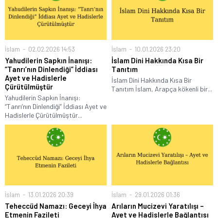
İslam
02.02.2026 14:53
İslam
10.01.2026 23:20
Yahudilerin Sapkın İnanışı:
İslam Dini Hakkında Kısa Bir
“Tanrı’nın Dinlendiği” İddiası
Tanıtım
Ayet ve Hadislerle
İslam Dini Hakkında Kısa Bir
Çürütülmüştür
Tanıtım İslam, Arapça kökenli bir...
Yahudilerin Sapkın İnanışı:
“Tanrı’nın Dinlendiği” İddiası Ayet ve
Hadislerle Çürütülmüştür...
İslam
13.01.2026 20:39
İslam
29.01.2026 01:36
Teheccüd Namazı: Geceyi İhya
Arıların Mucizevi Yaratılışı –
Etmenin Fazileti
Ayet ve Hadislerle Bağlantısı