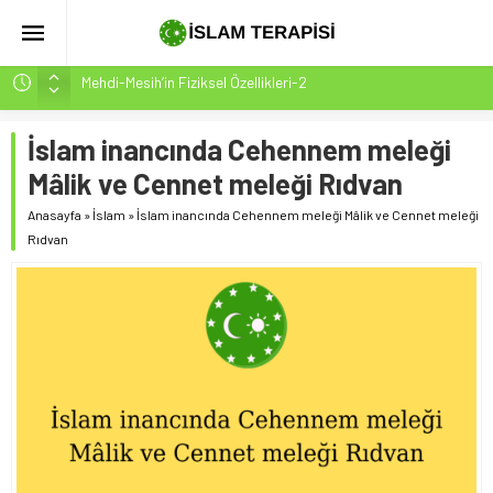
Mehdi-Mesih’in Fiziksel Özellikleri-2
Hakikatin Nihai Ölçüsü: Kur’an-ı Kerim’in Önceki Kitapları
Tasdiki ve Tahrifleri Arındırması
İslam inancında Cehennem meleği
Peygamber Müjdesi Mehdi Mesih’in Gelişi Kitabımız
Mâlik ve Cennet meleği Rıdvan
26.07.2026 Tarihinde Güncellenmiştir(ÇOK ÖNEMLİ)
Anasayfa
»
İslam
»
İslam inancında Cehennem meleği Mâlik ve Cennet meleği
İsrâ Sûresi(17) 1. Ayet’in 7 Dilde Yazılışı
Rıdvan
SAKIN ÇOĞUNLUK SİZİ ALDATMASIN