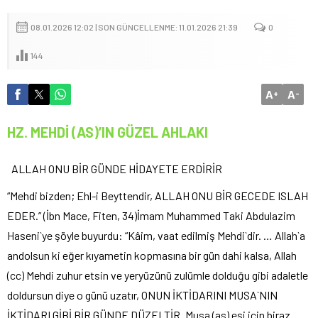
08.01.2026 12:02 | SON GÜNCELLENME: 11.01.2026 21:39
0
144
A
A
+
-
HZ. MEHDİ (AS)’IN GÜZEL AHLAKI
ALLAH ONU BİR GÜNDE HİDAYETE ERDİRİR
“Mehdi bizden; Ehl-i Beyttendir, ALLAH ONU BİR GECEDE ISLAH
EDER.” (İbn Mace, Fiten, 34)İmam Muhammed Taki Abdulazim
Haseni`ye şöyle buyurdu: “Kâim, vaat edilmiş Mehdi`dir. … Allah`a
andolsun ki eğer kıyametin kopmasına bir gün dahi kalsa, Allah
(cc) Mehdi zuhur etsin ve yeryüzünü zulümle dolduğu gibi adaletle
doldursun diye o günü uzatır, ONUN İKTİDARINI MUSA`NIN
İKTİDARI GİBİ BİR GÜNDE DÜZELTİR. Musa (as) eşi için biraz