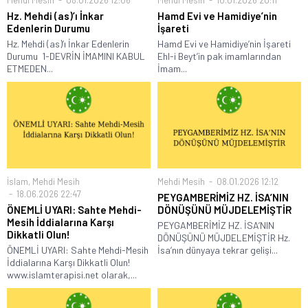
Mehdi Mesih
08.01.2026 12:06
Mehdi Mesih
10.01.2026 20:11
Hz. Mehdi (as)’ı İnkar
Hamd Evi ve Hamidiye’nin
Edenlerin Durumu
İşareti
Hz. Mehdi (as)’ı İnkar Edenlerin
Hamd Evi ve Hamidiye’nin İşareti
Durumu 1-DEVRİN İMAMINI KABUL
Ehl-i Beyt’in pak imamlarından
ETMEDEN...
İmam...
İslam
,
Mehdi Mesih
Mehdi Mesih
08.01.2026 12:12
18.06.2026 22:47
PEYGAMBERİMİZ HZ. İSA’NIN
ÖNEMLİ UYARI: Sahte Mehdi-
DÖNÜŞÜNÜ MÜJDELEMİŞTİR
Mesih İddialarına Karşı
PEYGAMBERİMİZ HZ. İSA’NIN
Dikkatli Olun!
DÖNÜŞÜNÜ MÜJDELEMİŞTİR Hz.
ÖNEMLİ UYARI: Sahte Mehdi-Mesih
İsa’nın dünyaya tekrar gelişi...
İddialarına Karşı Dikkatli Olun!
www.islamterapisi.net olarak,...