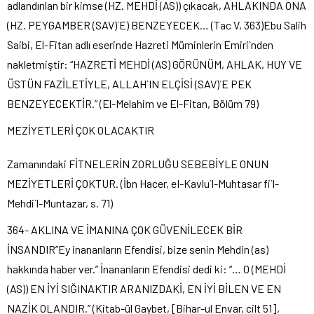
adlandırılan bir kimse (HZ. MEHDİ (AS)) çıkacak, AHLAKINDA ONA
(HZ. PEYGAMBER (SAV)`E) BENZEYECEK… (Tac V, 363)Ebu Salih
Saibi, El-Fitan adlı eserinde Hazreti Müminlerin Emiri`nden
nakletmiştir: “HAZRETİ MEHDİ (AS) GÖRÜNÜM, AHLAK, HUY VE
ÜSTÜN FAZİLETİYLE, ALLAH`IN ELÇİSİ (SAV)`E PEK
BENZEYECEKTİR.” (El-Melahim ve El-Fitan, Bölüm 79)
MEZİYETLERİ ÇOK OLACAKTIR
Zamanındaki FİTNELERİN ZORLUĞU SEBEBİYLE ONUN
MEZİYETLERİ ÇOKTUR. (İbn Hacer, eI-Kavlu`l-Muhtasar fi`l-
Mehdi`l-Muntazar, s. 71)
364- AKLINA VE İMANINA ÇOK GÜVENİLECEK BİR
İNSANDIR”Ey inananların Efendisi, bize senin Mehdin (as)
hakkında haber ver.” İnananların Efendisi dedi ki: “… O (MEHDİ
(AS)) EN İYİ SIĞINAKTIR ARANIZDAKİ, EN İYİ BİLEN VE EN
NAZİK OLANDIR.” (Kitab-ül Gaybet, [Bihar-ul Envar, cilt 51],