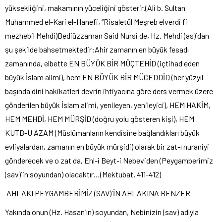
yüksekliğini, makamının yüceliğini gösterir.(Ali b. Sultan
Muhammed el-Kari el-Hanefi, “Risaletül Meşreb elverdi fi
mezhebil Mehdi)Bediüzzaman Said Nursi de, Hz. Mehdi (as)`dan
şu şekilde bahsetmektedir:Ahir zamanın en büyük fesadı
zamanında, elbette EN BÜYÜK BİR MÜÇTEHİD (içtihad eden
büyük İslam alimi), hem EN BÜYÜK BİR MÜCEDDİD (her yüzyıl
başında dini hakikatleri devrin ihtiyacına göre ders vermek üzere
gönderilen büyük İslam alimi, yenileyen, yenileyici), HEM HAKİM,
HEM MEHDİ, HEM MÜRŞİD (doğru yolu gösteren kişi), HEM
KUTB-U AZAM (Müslümanların kendisine bağlandıkları büyük
evliyalardan, zamanın en büyük mürşidi) olarak bir zat-ı nuraniyi
gönderecek ve o zat da, Ehl-i Beyt-i Nebeviden (Peygamberimiz
(sav)`in soyundan) olacaktır…(Mektubat, 411-412)
AHLAKI PEYGAMBERİMİZ (SAV)`İN AHLAKINA BENZER
Yakında onun (Hz. Hasan`ın) soyundan, Nebinizin (sav) adıyla