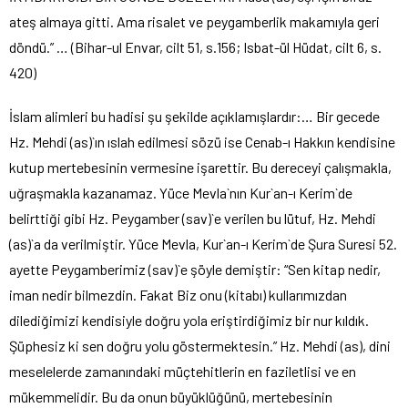
ateş almaya gitti. Ama risalet ve peygamberlik makamıyla geri
döndü.” … (Bihar-ul Envar, cilt 51, s.156; Isbat-ül Hüdat, cilt 6, s.
420)
İslam alimleri bu hadisi şu şekilde açıklamışlardır:… Bir gecede
Hz. Mehdi (as)`ın ıslah edilmesi sözü ise Cenab-ı Hakkın kendisine
kutup mertebesinin vermesine işarettir. Bu dereceyi çalışmakla,
uğraşmakla kazanamaz. Yüce Mevla`nın Kur`an-ı Kerim`de
belirttiği gibi Hz. Peygamber (sav)`e verilen bu lütuf, Hz. Mehdi
(as)`a da verilmiştir. Yüce Mevla, Kur`an-ı Kerim`de Şura Suresi 52.
ayette Peygamberimiz (sav)`e şöyle demiştir: “Sen kitap nedir,
iman nedir bilmezdin. Fakat Biz onu (kitabı) kullarımızdan
dilediğimizi kendisiyle doğru yola eriştirdiğimiz bir nur kıldık.
Şüphesiz ki sen doğru yolu göstermektesin.” Hz. Mehdi (as), dini
meselelerde zamanındaki müçtehitlerin en faziletlisi ve en
mükemmelidir. Bu da onun büyüklüğünü, mertebesinin