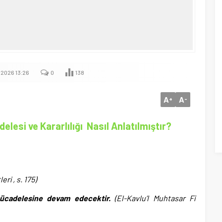
.2026 13:26
0
138
A
A
+
-
elesi ve Kararlılığı Nasıl Anlatılmıştır?
ri , s. 175)
ücadelesine devam edecektir.
(El-Kavlu’l Muhtasar Fi