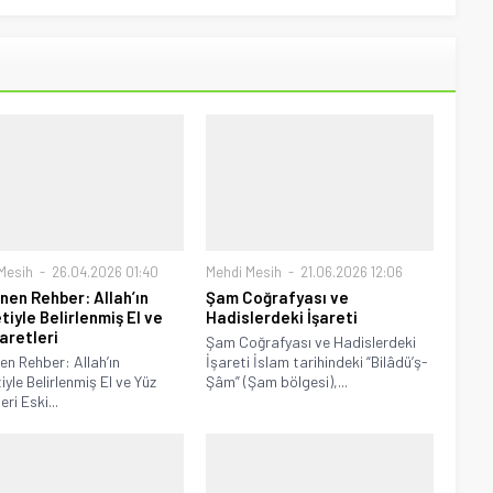
Mesih
26.04.2026 01:40
Mehdi Mesih
21.06.2026 12:06
nen Rehber: Allah’ın
Şam Coğrafyası ve
tiyle Belirlenmiş El ve
Hadislerdeki İşareti
şaretleri
Şam Coğrafyası ve Hadislerdeki
en Rehber: Allah’ın
İşareti İslam tarihindeki “Bilâdü’ş-
iyle Belirlenmiş El ve Yüz
Şâm” (Şam bölgesi),...
eri Eski...