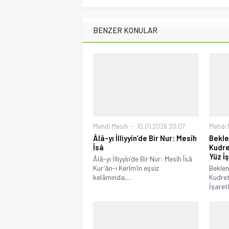
BENZER KONULAR
Mehdi Mesih
10.01.2026 20:07
Mehdi 
Âlâ-yı İlliyyîn’de Bir Nur: Mesîh
Bekle
Îsâ
Kudre
Yüz İ
Âlâ-yı İlliyyîn’de Bir Nur: Mesîh Îsâ
Kur’ân-ı Kerîm’in eşsiz
Beklen
kelâmında,...
Kudret
İşaretl