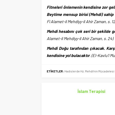
Fitneleri önlemenin kendisine zor g
Beytime mensup birisi (Mehdi) sahip
Fi Alamet-il Mehdiyy-il Ahir Zaman, s. 12
Mehdi hesabını çok seri bir şekilde
Alamet-il Mehdiyy-il Ahir Zaman, s. 24)
Mehdi Doğu tarafından çıkacak. Karşıs
kendisine yol bulacaktır
. (El-Kavlu’l M
ETİKETLER:
Hadislerde Hz. Mehdi'nin Mücadelesi ve
İslam Terapisi