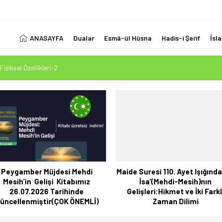
ANASAYFA
Dualar
Esmâ-ül Hüsna
Hadis-i Şerif
İsl
Fiziksel Özellikleri-2
 Ölçüsü: Kur’an-ı Kerim’in Önceki Kitapları Tasdiki ve Tahrifleri Arındırması
esi Mehdi Mesih’in Gelişi Kitabımız 26.07.2026 Tarihinde Güncellenmiştir
1. Ayet’in 7 Dilde Yazılışı
LUK SİZİ ALDATMASIN
Peygamber Müjdesi Mehdi
Maide Suresi 110. Ayet Işığında
Mesih’in Gelişi Kitabımız
İsa’(Mehdi-Mesih)nın
26.07.2026 Tarihinde
Gelişleri:Hikmet ve İki Farkl
üncellenmiştir(ÇOK ÖNEMLİ)
Zaman Dilimi