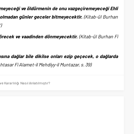
elmeyeceği ve öldürmenin de onu vazgeçiremeyeceği Ehli
 olmadan günler geceler bitmeyecektir.
(Kitab-ül Burhan
)
 görecek ve vaadinden dönmeyecektir.
(Kitab-ül Burhan Fi
ına dağlar bile dikilse onları ezip geçecek, o dağlarda
uhtasar Fi Alamet-il Mehdiyy-il Muntazar, s. 39)
 Kararlılığı Nasıl Anlatılmıştır?