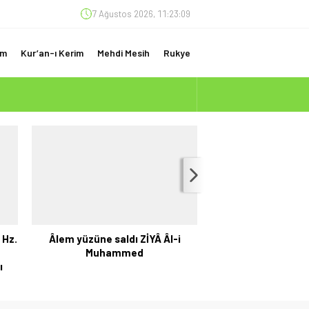
7 Ağustos 2026, 11:23:09
am
Kur’an-ı Kerim
Mehdi Mesih
Rukye
(ÇOK ÖNEMLİ)
 Hz.
Âlem yüzüne saldı ZİYÂ Âl-i
Hz. Mehdi (as) İns
Muhammed
Evinden Tebliğ 
ı