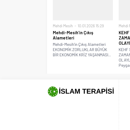
Mehdi Mesih
10.01.2026 15:29
Mehdi 
Mehdi-Mesih’in Çıkış
KEHF 
Alametleri
ZAMA
OLAY
Mehdi-Mesih’in Çıkış Alametleri
EKONOMİK ZORLUKLAR BÜYÜK
KEHF 
BİR EKONOMİK KRİZ YAŞANMASI...
ZAMA
OLAYL
Peygam