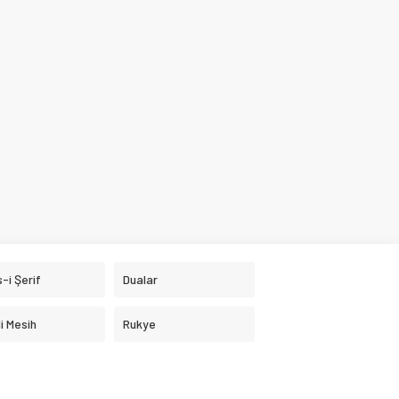
-i Şerif
Dualar
i Mesih
Rukye