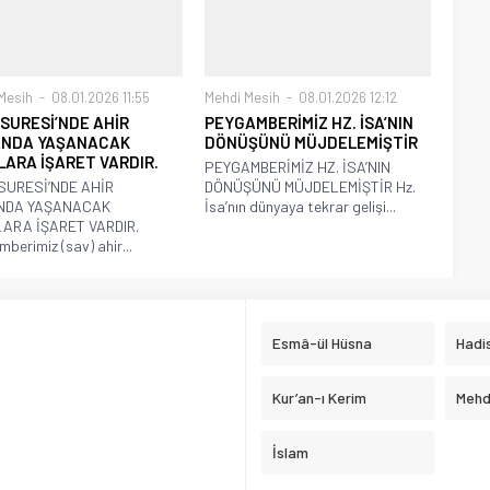
Mesih
08.01.2026 11:55
Mehdi Mesih
08.01.2026 12:12
SURESİ’NDE AHİR
PEYGAMBERİMİZ HZ. İSA’NIN
NDA YAŞANACAK
DÖNÜŞÜNÜ MÜJDELEMİŞTİR
LARA İŞARET VARDIR.
PEYGAMBERİMİZ HZ. İSA’NIN
SURESİ’NDE AHİR
DÖNÜŞÜNÜ MÜJDELEMİŞTİR Hz.
NDA YAŞANACAK
İsa’nın dünyaya tekrar gelişi...
ARA İŞARET VARDIR.
berimiz (sav) ahir...
Esmâ-ül Hüsna
Hadis
Kur’an-ı Kerim
Mehd
İslam