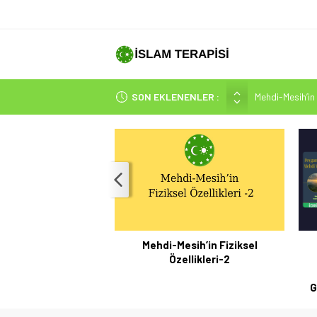
Mehdi-Mesih’in 
SON EKLENENLER :
Hakikatin Nihai
Peygamber Müjd
İsrâ Sûresi(17) 
SAKIN ÇOĞUN
Mehdi-Mesih’in Fiziksel
Özellikleri-2
G