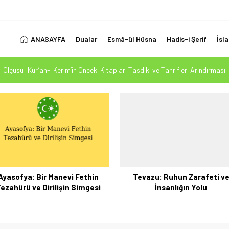
ANASAYFA
Dualar
Esmâ-ül Hüsna
Hadis-i Şerif
İsl
 Ölçüsü: Kur’an-ı Kerim’in Önceki Kitapları Tasdiki ve Tahrifleri Arındırması
esi Mehdi Mesih’in Gelişi Kitabımız 26.07.2026 Tarihinde Güncellenmiştir
1. Ayet’in 7 Dilde Yazılışı
LUK SİZİ ALDATMASIN
 İmanın Gücü: Azın Çokluğa Üstünlüğü
Ayasofya: Bir Manevi Fethin
Tevazu: Ruhun Zarafeti v
ezahürü ve Dirilişin Simgesi
İnsanlığın Yolu