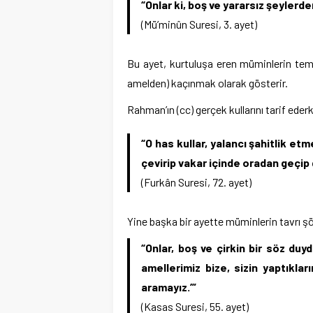
“Onlar ki, boş ve yararsız şeylerden
(Mü’minûn Suresi, 3. ayet)
Bu ayet, kurtuluşa eren müminlerin teme
amelden) kaçınmak olarak gösterir.
Rahman’ın (cc) gerçek kullarını tarif eder
“O has kullar, yalancı şahitlik et
çevirip vakar içinde oradan geçip 
(Furkân Suresi, 72. ayet)
Yine başka bir ayette müminlerin tavrı şöy
“Onlar, boş ve çirkin bir söz duy
amellerimiz bize, sizin yaptıklar
aramayız.’”
(Kasas Suresi, 55. ayet)