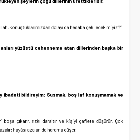
leyen şeylerin çoğu dillerinin ürettikleridir.”
lallah, konuştuklarımızdan dolayı da hesaba çekilecek miyiz?”
sanları yüzüstü cehenneme atan dillerinden başka bir
ay ibadeti bildireyim: Susmak, boş laf konuşmamak ve
i boşa çıkarır, rızkı daraltır ve kişiyi gaflete düşürür. Çok
 azalır; hayâsı azalan da harama düşer.