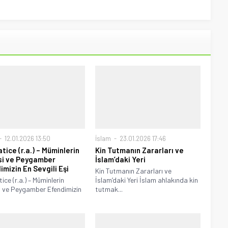
12.01.2026 13:50
İslam
23.01.2026 17:46
tice (r.a.) – Müminlerin
Kin Tutmanın Zararları ve
i ve Peygamber
İslam’daki Yeri
imizin En Sevgili Eşi
Kin Tutmanın Zararları ve
ice (r.a.) – Müminlerin
İslam’daki Yeri İslam ahlakında kin
 ve Peygamber Efendimizin
tutmak...