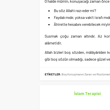
O halde mümin, konuşacağı zaman önce şu
Bu söz Allah’ı razı eder mi?
Faydalı mıdır, yoksa vakit israfı mıd
Âhirette hesabını verebilecek miy
Susmak çoğu zaman altındır. Az ko
alâmetidir.
Allah bizleri boş sözden, mâlâyânîden ko
gibi boş sözün olmadığı, sadece güzel ve
ETİKETLER:
Boş Konuşmanın Zararı ve Müslüman
İslam Terapisi