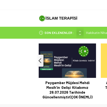
Hakikatin Nihai
SON EKLENENLER :
Peygamber Müjd
İsrâ Sûresi(17) 
SAKIN ÇOĞUN
Sayının Değil,
Peygamber Müjdesi Mehdi
Mesih’in Gelişi Kitabımız
T
26.07.2026 Tarihinde
Güncellenmiştir(ÇOK ÖNEMLİ)