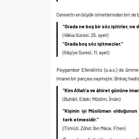
Cennetin en büyük nimetlerinden biri d
“Orada ne boş bir söz işitirler, ne 
(Vâkıa Suresi, 25. ayet)
“Orada boş söz işitmezler.”
(Gâşiye Suresi, 11. ayet)
Peygamber Efendimiz (s.a.v.) de ümmet
imanın bir parçası saymıştır. Birkaç hadis
“Kim Allah’a ve âhiret gününe iman
(Buhârî, Edeb; Müslim, Îmân)
“Kişinin iyi Müslüman olduğunun a
terk etmesidir.”
(Tirmizî, Zühd; İbn Mâce, Fiten)