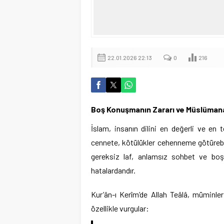
22.01.2026 22:13
0
216
Boş Konuşmanın Zararı ve Müslüman
İslam, insanın dilini en değerli ve en te
cennete, kötülükler cehenneme götürebil
gereksiz laf, anlamsız sohbet ve bo
hatalardandır.
Kur’ân-ı Kerîm’de Allah Teâlâ, müminle
özellikle vurgular: