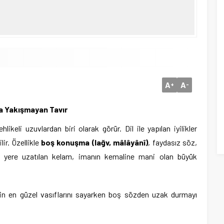
A
A
+
-
a Yakışmayan Tavır
hlikeli uzuvlardan biri olarak görür. Dil ile yapılan iyilikler
ir. Özellikle
boş konuşma (lağv, mâlâyânî)
, faydasız söz,
ş yere uzatılan kelam, imanın kemaline mani olan büyük
rin en güzel vasıflarını sayarken boş sözden uzak durmayı