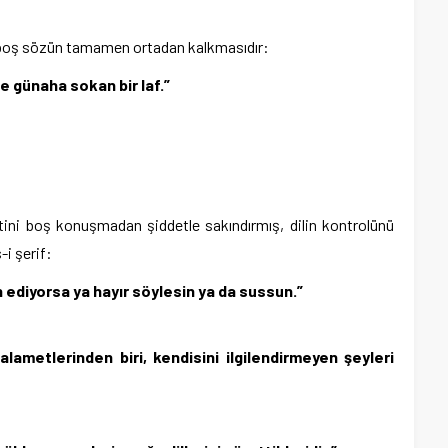
e boş sözün tamamen ortadan kalkmasıdır:
de günaha sokan bir laf.”
ini boş konuşmadan şiddetle sakındırmış, dilin kontrolünü
-i şerif:
 ediyorsa ya hayır söylesin ya da sussun.”
lametlerinden biri, kendisini ilgilendirmeyen şeyleri