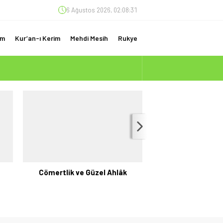
6 Ağustos 2026, 02:08:32
am
Kur’an-ı Kerim
Mehdi Mesih
Rukye
(ÇOK ÖNEMLİ)
e
Cömertlik ve Güzel Ahlâk
Elçilerin Meslek Ha