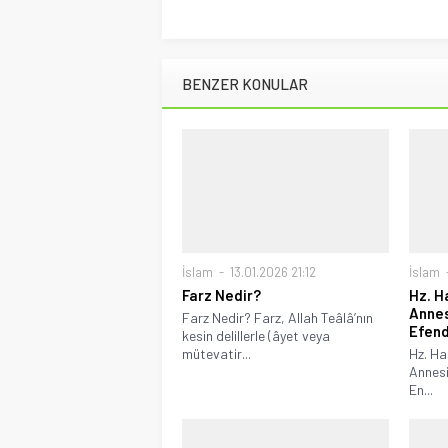
BENZER KONULAR
İslam
13.01.2026 21:12
İslam
Farz Nedir?
Hz. Ha
Annes
Farz Nedir? Farz, Allah Teâlâ’nın
Efend
kesin delillerle (âyet veya
mütevatir...
Hz. Hat
Annesi
En...