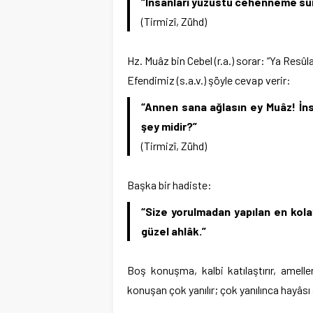
“İnsanları yüzüstü cehenneme sürük
(Tirmizî, Zühd)
Hz. Muâz bin Cebel (r.a.) sorar: “Ya Resû
Efendimiz (s.a.v.) şöyle cevap verir:
“Annen sana ağlasın ey Muâz! İn
şey midir?”
(Tirmizî, Zühd)
Başka bir hadiste:
“Size yorulmadan yapılan en kol
güzel ahlâk.”
Boş konuşma, kalbi katılaştırır, ameller
konuşan çok yanılır; çok yanılınca hayâsı