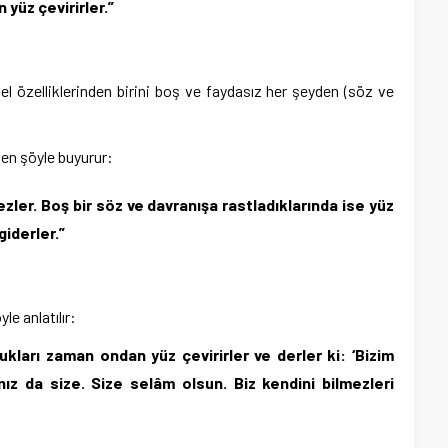
 yüz çevirirler.”
l özelliklerinden birini boş ve faydasız her şeyden (söz ve
ken şöyle buyurur:
mezler. Boş bir söz ve davranışa rastladıklarında ise yüz
giderler.”
le anlatılır:
dukları zaman ondan yüz çevirirler ve derler ki: ‘Bizim
ınız da size. Size selâm olsun. Biz kendini bilmezleri