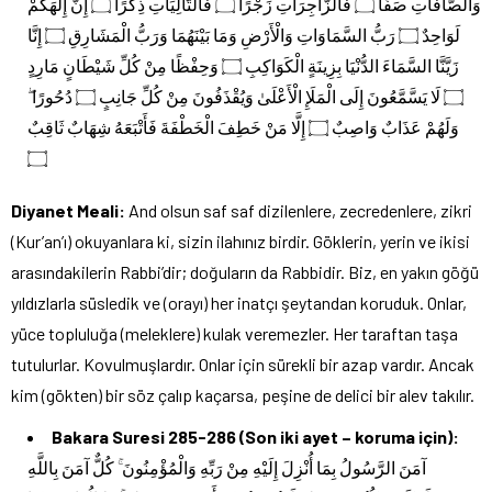
وَالصَّافَّاتِ صَفًّا ۝ فَالزَّاجِرَاتِ زَجْرًا ۝ فَالتَّالِيَاتِ ذِكْرًا ۝ إِنَّ إِلَٰهَكُمْ
لَوَاحِدٌ ۝ رَبُّ السَّمَاوَاتِ وَالْأَرْضِ وَمَا بَيْنَهُمَا وَرَبُّ الْمَشَارِقِ ۝ إِنَّا
زَيَّنَّا السَّمَاءَ الدُّنْيَا بِزِينَةٍ الْكَوَاكِبِ ۝ وَحِفْظًا مِنْ كُلِّ شَيْطَانٍ مَارِدٍ
۝ لَا يَسَّمَّعُونَ إِلَى الْمَلَإِ الْأَعْلَىٰ وَيُقْذَفُونَ مِنْ كُلِّ جَانِبٍ ۝ دُحُورًا ۖ
وَلَهُمْ عَذَابٌ وَاصِبٌ ۝ إِلَّا مَنْ خَطِفَ الْخَطْفَةَ فَأَتْبَعَهُ شِهَابٌ ثَاقِبٌ
۝
Diyanet Meali:
And olsun saf saf dizilenlere, zecredenlere, zikri
(Kur’an’ı) okuyanlara ki, sizin ilahınız birdir. Göklerin, yerin ve ikisi
arasındakilerin Rabbi’dir; doğuların da Rabbidir. Biz, en yakın göğü
yıldızlarla süsledik ve (orayı) her inatçı şeytandan koruduk. Onlar,
yüce topluluğa (meleklere) kulak veremezler. Her taraftan taşa
tutulurlar. Kovulmuşlardır. Onlar için sürekli bir azap vardır. Ancak
kim (gökten) bir söz çalıp kaçarsa, peşine de delici bir alev takılır.
Bakara Suresi 285-286 (Son iki ayet – koruma için):
آمَنَ الرَّسُولُ بِمَا أُنْزِلَ إِلَيْهِ مِنْ رَبِّهِ وَالْمُؤْمِنُونَ ۚ كُلٌّ آمَنَ بِاللَّهِ