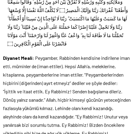
وَمَلَائِكَتِهِ وَكُتُبِهِ وَرُسُلِهِ لَا نُفَرِّقُ بَيْنَ أَحَدٍ مِنْ رُسُلِهِ ۚ وَقَالُوا سَمِعْنَا
وَأَطَعْنَا ۖ غُفْرَانَكَ رَبَّنَا وَإِلَيْكَ الْمَصِيرُ ۝ لَا يُكَلِّفُ اللَّهُ نَفْسًا إِلَّا وُسْعَهَا ۚ
لَهَا مَا كَسَبَتْ وَعَلَيْهَا مَا اكْتَسَبَتْ ۗ رَبَّنَا لَا تُؤَاخِذْنَا إِنْ نَسِينَا أَوْ أَخْطَأْنَا ۚ
رَبَّنَا وَلَا تَحْمِلْ عَلَيْنَا إِصْرًا كَمَا حَمَلْتَهُ عَلَى الَّذِينَ مِنْ قَبْلِنَا ۚ رَبَّنَا وَلَا
تُحَمِّلْنَا مَا لَا طَاقَةَ لَنَا بِهِ ۖ وَاعْفُ عَنَّا وَاغْفِرْ لَنَا وَارْحَمْنَا ۚ أَنْتَ مَوْلَانَا
فَانْصُرْنَا عَلَى الْقَوْمِ الْكَافِرِينَ ۝
Diyanet Meali:
Peygamber, Rabbinden kendisine indirilene iman
etti, müminler de (iman ettiler). Hepsi Allah’a, meleklerine,
kitaplarına, peygamberlerine iman ettiler. “Peygamberlerinden
hiçbirini (diğerinden) ayırt etmeyiz” dediler ve şöyle dediler:
“İşittik ve itaat ettik. Ey Rabbimiz! Senden bağışlama dileriz.
Dönüş yalnız sanadır.” Allah, hiçbir kimseyi gücünün yeteceğinden
fazlasıyla yükümlü kılmaz. Lehinde olanı kendi kazandığı,
aleyhinde olanı da kendi kazandığıdır. “Ey Rabbimiz! Unutur veya
yanılırsak bizi sorumlu tutma. Ey Rabbimiz! Bizden öncekilere
yüklediğin gibi bize de ağır yük yükleme. Ey Rabbimiz!