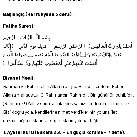
Başlangıç (Her rukyede 3 defa):
Fatiha Suresi:
بِسْمِ اللَّهِ الرَّحْمَٰنِ الرَّحِيمِ
الْحَمْدُ لِلَّهِ رَبِّ الْعَالَمِينَ ۝ الرَّحْمَٰنِ الرَّحِيمِ ۝ مَالِكِ يَوْمِ الدِّينِ ۝ إِيَّاكَ
نَعْبُدُ وَإِيَّاكَ نَسْتَعِينُ ۝ اهْدِنَا الصِّرَاطَ الْمُسْتَقِيمَ ۝ صِرَاطَ الَّذِينَ
أَنْعَمْتَ عَلَيْهِمْ غَيْرِ الْمَغْضُوبِ عَلَيْهِمْ وَلَا الضَّالِّينَ ۝
Diyanet Meali:
Rahman ve Rahim olan Allah’ın adıyla. Hamd, âlemlerin Rabbi
Allah’a mahsustur. O, Rahman’dır, Rahim’dir. Din gününün sahibidir.
(Rabbimiz!) Yalnız sana kulluk eder, yalnız senden medet umarız.
Bizi doğru yola, kendilerine nimet verdiklerinin yoluna ilet;
gazaba uğramışların ve sapmışların yoluna değil.
1. Ayetel Kürsi (Bakara 255 – En güçlü koruma – 7 defa):