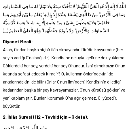
اللَّهُ لَا إِلَٰهَ إِلَّا هُوَ الْحَيُّ الْقَيُّومُ ۚ لَا تَأْخُذُهُ سِنَةٌ وَلَا نَوْمٌ ۚ لَهُ مَا فِي السَّمَاوَاتِ
وَمَا فِي الْأَرْضِ ۗ مَنْ ذَا الَّذِي يَشْفَعُ عِنْدَهُ إِلَّا بِإِذْنِهِ ۚ يَعْلَمُ مَا بَيْنَ أَيْدِيهِمْ وَمَا
خَلْفَهُمْ ۖ وَلَا يُحِيطُونَ بِشَيْءٍ مِنْ عِلْمِهِ إِلَّا بِمَا شَاءَ ۚ وَسِعَ كُرْسِيُّهُ
السَّمَاوَاتِ وَالْأَرْضَ ۖ وَلَا يَئُودُهُ حِفْظُهُمَا ۚ وَهُوَ الْعَلِيُّ الْعَظِيمُ ۝
Diyanet Meali:
Allah, O’ndan başka hiçbir ilâh olmayandır. Diridir, kayyumdur (her
şeyin varlığı O’na bağlıdır). Kendisine ne uyku gelir ne de uyuklama.
Göklerdeki her şey, yerdeki her şey O’nundur. İzni olmaksızın O’nun
katında şefaat edecek kimdir? O, kullarının önlerindekini de
arkalarındakini de bilir. (Onlar O’nun ilminden) Kendisinin dilediği
kadarından başka bir şey kavrayamazlar. O’nun kürsüsü gökleri ve
yeri kaplamıştır. Bunları korumak O’na ağır gelmez. O, yücedir,
büyüktür.
2. İhlâs Suresi (112 – Tevhid için – 3 defa):
بِسْمِ اللَّهِ الرَّحْمَٰنِ الرَّحِيمِ