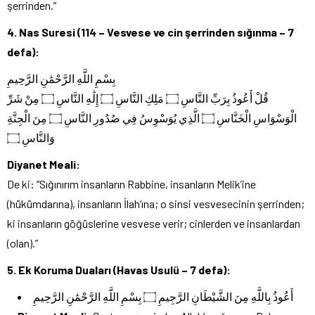
şerrinden.”
4. Nas Suresi (114 – Vesvese ve cin şerrinden sığınma – 7
defa):
بِسْمِ اللَّهِ الرَّحْمَٰنِ الرَّحِيمِ
قُلْ أَعُوذُ بِرَبِّ النَّاسِ ۝ مَلِكِ النَّاسِ ۝ إِلَٰهِ النَّاسِ ۝ مِنْ شَرِّ
الْوَسْوَاسِ الْخَنَّاسِ ۝ الَّذِي يُوَسْوِسُ فِي صُدُورِ النَّاسِ ۝ مِنَ الْجِنَّةِ
وَالنَّاسِ ۝
Diyanet Meali:
De ki: “Sığınırım insanların Rabbine, insanların Melik’ine
(hükümdarına), insanların İlah’ına; o sinsi vesvesecinin şerrinden;
ki insanların göğüslerine vesvese verir; cinlerden ve insanlardan
(olan).”
5. Ek Koruma Duaları (Havas Usulü – 7 defa):
أَعُوذُ بِاللَّهِ مِنَ الشَّيْطَانِ الرَّجِيمِ ۝ بِسْمِ اللَّهِ الرَّحْمَٰنِ الرَّحِيمِ