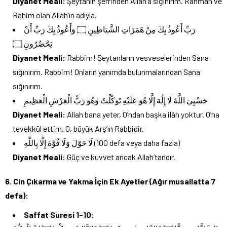
Diyanet Meali:
Şeytanın şerrinden Allah’a sığınırım. Rahman ve
Rahim olan Allah’ın adıyla.
رَبِّ أَعُوذُ بِكَ مِنْ هَمَزَاتِ الشَّيَاطِينِ ۝ وَأَعُوذُ بِكَ رَبِّ أَنْ
يَحْضُرُونِ ۝
Diyanet Meali:
Rabbim! Şeytanların vesveselerinden Sana
sığınırım. Rabbim! Onların yanımda bulunmalarından Sana
sığınırım.
حَسْبِيَ اللَّهُ لَا إِلَٰهَ إِلَّا هُوَ عَلَيْهِ تَوَكَّلْتُ وَهُوَ رَبُّ الْعَرْشِ الْعَظِيمِ
Diyanet Meali:
Allah bana yeter, O’ndan başka ilâh yoktur. O’na
tevekkül ettim. O, büyük Arş’ın Rabbidir.
لَا حَوْلَ وَلَا قُوَّةَ إِلَّا بِاللَّهِ (100 defa veya daha fazla)
Diyanet Meali:
Güç ve kuvvet ancak Allah’tandır.
6. Cin Çıkarma ve Yakma İçin Ek Ayetler (Ağır musallatta 7
defa):
Saffat Suresi 1-10: