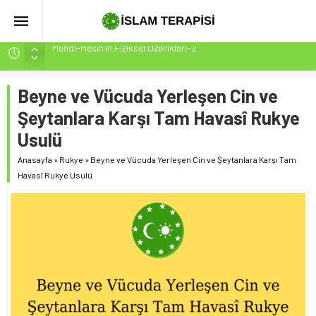
Mehdi-Mesih’in Fiziksel Özellikleri-2
Hakikatin Nihai Ölçüsü: Kur’an-ı Kerim’in Önceki Kitapları
Tasdiki ve Tahrifleri Arındırması
Peygamber Müjdesi Mehdi Mesih’in Gelişi Kitabımız
Beyne ve Vücuda Yerleşen Cin ve
26.07.2026 Tarihinde Güncellenmiştir(ÇOK ÖNEMLİ)
Şeytanlara Karşı Tam Havasî Rukye
İsrâ Sûresi(17) 1. Ayet’in 7 Dilde Yazılışı
Usulü
SAKIN ÇOĞUNLUK SİZİ ALDATMASIN
Anasayfa
»
Rukye
»
Beyne ve Vücuda Yerleşen Cin ve Şeytanlara Karşı Tam
Havasî Rukye Usulü