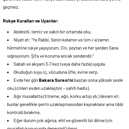
geçmez.
Rukye Kuralları ve Uyarılar:
Abdestli, temiz ve sakin bir ortamda oku.
Niyet et: “Ya Rabbi, Senin kelamın ve ism-i a’zamın
hürmetine rukye yapıyorum. Cin, şeytan ve her şerden Sana
sığınıyorum. Şifa ve koruma ancak sendendir.”
Sabah ve akşam 3-7 kez (veya daha fazla) uygula.
Okuduğun suyu iç, vücuduna üfle, evine serp.
Evde her gün
Bakara Suresi’ni
baştan sona yüksek sesle
oku (cinleri evden uzaklaştırır – sahih hadis).
Ağır musallatta (titreme, ağrı, korku artışı vb.) devam et;
bunlar genellikle şerrin uzaklaşmasından kaynaklanır ama tıbbi
kontrolü bırakma.
Eğer durum çok ağırsa, ehil ve güvenilir bir âlime (cin
musallatı konusunda deneyimli) danış.