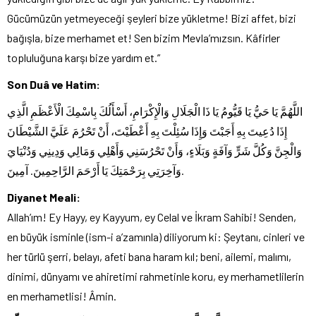
Gücümüzün yetmeyeceği şeyleri bize yükletme! Bizi affet, bizi
bağışla, bize merhamet et! Sen bizim Mevla’mızsın. Kâfirler
topluluğuna karşı bize yardım et.”
Son Duâ ve Hatim:
اللَّهُمَّ يَا حَيُّ يَا قَيُّومُ يَا ذَا الْجَلَالِ وَالْإِكْرَامِ، أَسْأَلُكَ بِاسْمِكَ الْأَعْظَمِ الَّذِي
إِذَا دُعِيتَ بِهِ أَجَبْتَ وَإِذَا سُئِلْتَ بِهِ أَعْطَيْتَ، أَنْ تَحْرُمَ عَلَيَّ الشَّيْطَانَ
وَالْجِنَّ وَكُلَّ شَرٍّ وَآفَةٍ وَبَلَاءٍ، وَأَنْ تَحْرُسَنِي وَأَهْلِي وَمَالِي وَدِينِي وَدُنْيَايَ
وَآخِرَتِي بِرَحْمَتِكَ يَا أَرْحَمَ الرَّاحِمِينَ. آمِينَ.
Diyanet Meali:
Allah’ım! Ey Hayy, ey Kayyum, ey Celal ve İkram Sahibi! Senden,
en büyük isminle (ism-i a’zamınla) diliyorum ki: Şeytanı, cinleri ve
her türlü şerri, belayı, afeti bana haram kıl; beni, ailemi, malımı,
dinimi, dünyamı ve ahiretimi rahmetinle koru, ey merhametlilerin
en merhametlisi! Âmin.