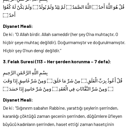
قُلْ هُوَ اللَّهُ أَحَدٌ ۝ اللَّهُ الصَّمَدُ ۝ لَمْ يَلِدْ وَلَمْ يُولَدْ ۝ وَلَمْ يَكُنْ لَهُ كُفُوًا
أَحَدٌ ۝
Diyanet Meali:
De ki: “O Allah birdir. Allah sameddir (her şey O’na muhtaçtır, O
hiçbir şeye muhtaç değildir). Doğurmamıştır ve doğurulmamıştır.
Hiçbir şey O’nun dengi değildir.”
3. Felak Suresi (113 – Her şerden korunma – 7 defa):
بِسْمِ اللَّهِ الرَّحْمَٰنِ الرَّحِيمِ
قُلْ أَعُوذُ بِرَبِّ الْفَلَقِ ۝ مِنْ شَرِّ مَا خَلَقَ ۝ وَمِنْ شَرِّ غَاسِقٍ إِذَا وَقَبَ
۝ وَمِنْ شَرِّ النَّفَّاثَاتِ فِي الْعُقَدِ ۝ وَمِنْ شَرِّ حَاسِدٍ إِذَا حَسَدَ ۝
Diyanet Meali:
De ki: “Sığınırım sabahın Rabbine, yarattığı şeylerin şerrinden,
karanlığı çöktüğü zaman gecenin şerrinden, düğümlere üfleyen
büyücü kadınların şerrinden, haset ettiği zaman hasetçinin