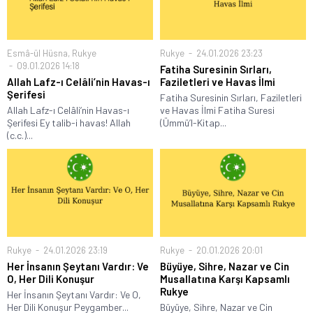
Esmâ-ül Hüsna
,
Rukye
Rukye
24.01.2026 23:23
09.01.2026 14:18
Fatiha Suresinin Sırları,
Allah Lafz-ı Celâli’nin Havas-ı
Faziletleri ve Havas İlmi
Şerifesi
Fatiha Suresinin Sırları, Faziletleri
Allah Lafz-ı Celâli’nin Havas-ı
ve Havas İlmi Fatiha Suresi
Şerifesi Ey talib-i havas! Allah
(Ümmü’l-Kitap...
(c.c.)...
Rukye
24.01.2026 23:19
Rukye
20.01.2026 20:01
Her İnsanın Şeytanı Vardır: Ve
Büyüye, Sihre, Nazar ve Cin
O, Her Dili Konuşur
Musallatına Karşı Kapsamlı
Rukye
Her İnsanın Şeytanı Vardır: Ve O,
Her Dili Konuşur Peygamber...
Büyüye, Sihre, Nazar ve Cin