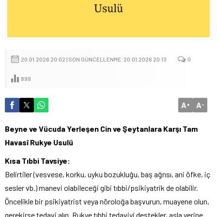
20.01.2026 20:02 | SON GÜNCELLENME: 20.01.2026 20:13
0
899
A
A
+
-
Beyne ve Vücuda Yerleşen Cin ve Şeytanlara Karşı Tam
Havasî Rukye Usulü
Kısa Tıbbi Tavsiye:
Belirtiler (vesvese, korku, uyku bozukluğu, baş ağrısı, ani öfke, iç
sesler vb.) manevi olabileceği gibi tıbbi/psikiyatrik de olabilir.
Öncelikle bir psikiyatrist veya nöroloğa başvurun, muayene olun,
gerekirse tedavi alın. Rukye tıbbi tedaviyi destekler, asla yerine