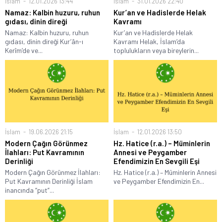
İslam
12.01.2026 13:44
İslam
31.01.2026 22:40
Namaz: Kalbin huzuru, ruhun
Kur’an ve Hadislerde Helak
gıdası, dinin direği
Kavramı
Namaz: Kalbin huzuru, ruhun
Kur’an ve Hadislerde Helak
gıdası, dinin direği Kur’ân-ı
Kavramı Helak, İslam’da
Kerîm’de ve...
toplulukların veya bireylerin...
İslam
19.06.2026 21:15
İslam
12.01.2026 13:50
Modern Çağın Görünmez
Hz. Hatice (r.a.) – Müminlerin
İlahları: Put Kavramının
Annesi ve Peygamber
Derinliği
Efendimizin En Sevgili Eşi
Modern Çağın Görünmez İlahları:
Hz. Hatice (r.a.) – Müminlerin Annesi
Put Kavramının Derinliği İslam
ve Peygamber Efendimizin En...
inancında “put”...