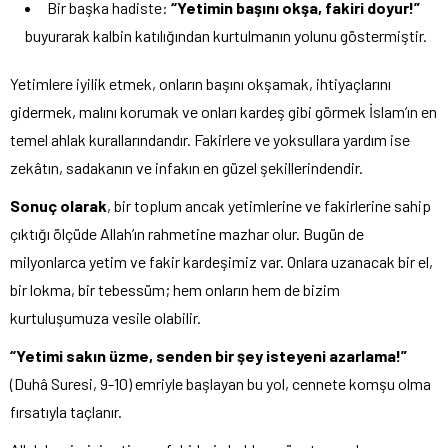
Bir başka hadiste:
“Yetimin başını okşa, fakiri doyur!”
buyurarak kalbin katılığından kurtulmanın yolunu göstermiştir.
Yetimlere iyilik etmek, onların başını okşamak, ihtiyaçlarını
gidermek, malını korumak ve onları kardeş gibi görmek İslam’ın en
temel ahlak kurallarındandır. Fakirlere ve yoksullara yardım ise
zekâtın, sadakanın ve infakın en güzel şekillerindendir.
Sonuç olarak
, bir toplum ancak yetimlerine ve fakirlerine sahip
çıktığı ölçüde Allah’ın rahmetine mazhar olur. Bugün de
milyonlarca yetim ve fakir kardeşimiz var. Onlara uzanacak bir el,
bir lokma, bir tebessüm; hem onların hem de bizim
kurtuluşumuza vesile olabilir.
“Yetimi sakın üzme, senden bir şey isteyeni azarlama!”
(Duhâ Suresi, 9-10) emriyle başlayan bu yol, cennete komşu olma
fırsatıyla taçlanır.