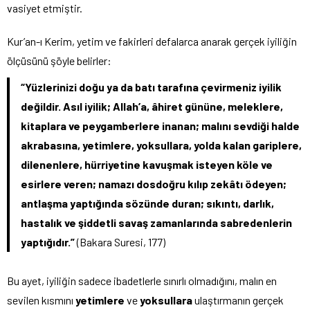
vasiyet etmiştir.
Kur’an-ı Kerim, yetim ve fakirleri defalarca anarak gerçek iyiliğin
ölçüsünü şöyle belirler:
“Yüzlerinizi doğu ya da batı tarafına çevirmeniz iyilik
değildir. Asıl iyilik; Allah’a, âhiret gününe, meleklere,
kitaplara ve peygamberlere inanan; malını sevdiği halde
akrabasına, yetimlere, yoksullara, yolda kalan gariplere,
dilenenlere, hürriyetine kavuşmak isteyen köle ve
esirlere veren; namazı dosdoğru kılıp zekâtı ödeyen;
antlaşma yaptığında sözünde duran; sıkıntı, darlık,
hastalık ve şiddetli savaş zamanlarında sabredenlerin
yaptığıdır.”
(Bakara Suresi, 177)
Bu ayet, iyiliğin sadece ibadetlerle sınırlı olmadığını, malın en
sevilen kısmını
yetimlere
ve
yoksullara
ulaştırmanın gerçek