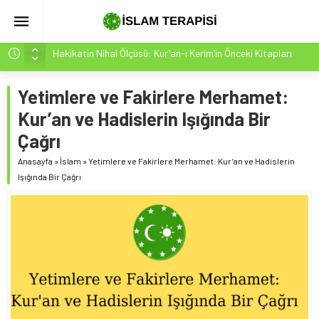
Hakikatin Nihai Ölçüsü: Kur’an-ı Kerim’in Önceki Kitapları
Tasdiki ve Tahrifleri Arındırması
Peygamber Müjdesi Mehdi Mesih’in Gelişi Kitabımız
Yetimlere ve Fakirlere Merhamet:
26.07.2026 Tarihinde Güncellenmiştir(ÇOK ÖNEMLİ)
Kur’an ve Hadislerin Işığında Bir
İsrâ Sûresi(17) 1. Ayet’in 7 Dilde Yazılışı
Çağrı
SAKIN ÇOĞUNLUK SİZİ ALDATMASIN
Anasayfa
»
İslam
»
Yetimlere ve Fakirlere Merhamet: Kur’an ve Hadislerin
Sayının Değil, İmanın Gücü: Azın Çokluğa Üstünlüğü
Işığında Bir Çağrı