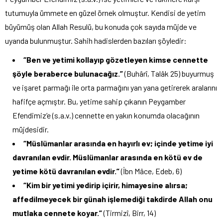
tutumuyla ümmete en güzel örnek olmuştur. Kendisi de yetim
büyümüş olan Allah Resulü, bu konuda çok sayıda müjde ve
uyarıda bulunmuştur. Sahih hadislerden bazıları şöyledir:
“Ben ve yetimi kollayıp gözetleyen kimse cennette
şöyle beraberce bulunacağız.”
(Buhârî, Talâk 25) buyurmuş
ve işaret parmağı ile orta parmağını yan yana getirerek aralarını
hafifçe açmıştır. Bu, yetime sahip çıkanın Peygamber
Efendimiz’e (s.a.v.) cennette en yakın konumda olacağının
müjdesidir.
“Müslümanlar arasında en hayırlı ev; içinde yetime iyi
davranılan evdir. Müslümanlar arasında en kötü ev de
yetime kötü davranılan evdir.”
(İbn Mâce, Edeb, 6)
“Kim bir yetimi yedirip içirir, himayesine alırsa;
affedilmeyecek bir günah işlemediği takdirde Allah onu
mutlaka cennete koyar.”
(Tirmizî, Birr, 14)