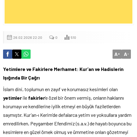
26.02.2026 22:20
0
510
A
A
+
-
Yetimlere ve Fakirlere Merhamet: Kur’an ve Hadislerin
Işığında Bir Çağrı
İslam dini, toplumun en zayıf ve korumasız kesimleri olan
yetimler
ile
fakirler
‘e özel bir önem vermiş, onların haklarını
korumayı ve kendilerine iyilik etmeyi en büyük faziletlerden
saymıştır. Kur’an-ı Kerim’de defalarca yetim ve yoksullara yardım
emredilirken, Peygamber Efendimiz (s.a.v.) de hayatı boyunca bu
kesimlere en güzel örnek olmuş ve ümmetine onları gözetmeyi