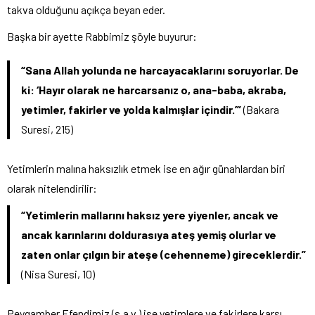
takva olduğunu açıkça beyan eder.
Başka bir ayette Rabbimiz şöyle buyurur:
“Sana Allah yolunda ne harcayacaklarını soruyorlar. De
ki: ‘Hayır olarak ne harcarsanız o, ana-baba, akraba,
yetimler, fakirler ve yolda kalmışlar içindir.’”
(Bakara
Suresi, 215)
Yetimlerin malına haksızlık etmek ise en ağır günahlardan biri
olarak nitelendirilir:
“Yetimlerin mallarını haksız yere yiyenler, ancak ve
ancak karınlarını doldurasıya ateş yemiş olurlar ve
zaten onlar çılgın bir ateşe (cehenneme) gireceklerdir.”
(Nisa Suresi, 10)
Peygamber Efendimiz (s.a.v.) ise yetimlere ve fakirlere karşı