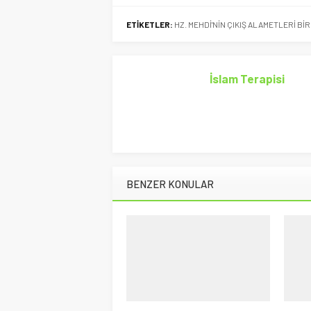
ETİKETLER:
HZ. MEHDİ'NİN ÇIKIŞ ALAMETLERİ B
İslam Terapisi
BENZER KONULAR