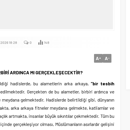
.2026 18:28
0
148
A
A
+
-
RBİRİ ARDINCA MI GERÇEKLEŞECEKTİR?
rildiği hadislerde, bu alametlerin arka arkaya,
“bir tesbih
edilmektedir. Gerçekten de bu alametler, birbiri ardınca ve
e meydana gelmektedir. Hadislerde belirtildiği gibi, dünyanın
akta, arka arkaya fitneler meydana gelmekte, katliamlar ve
çlık artmakta, insanlar büyük sıkıntılar çekmektedir. Tüm bu
 içinde gerçekleşiyor olması, Müslümanların asırlardır gelişini