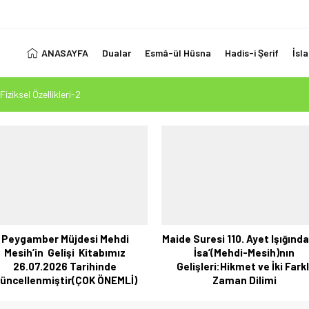
ANASAYFA
Dualar
Esmâ-ül Hüsna
Hadis-i Şerif
İsl
Fiziksel Özellikleri-2
 Ölçüsü: Kur’an-ı Kerim’in Önceki Kitapları Tasdiki ve Tahrifleri Arındırması
esi Mehdi Mesih’in Gelişi Kitabımız 26.07.2026 Tarihinde Güncellenmiştir
1. Ayet’in 7 Dilde Yazılışı
LUK SİZİ ALDATMASIN
Peygamber Müjdesi Mehdi
Maide Suresi 110. Ayet Işığında
Mesih’in Gelişi Kitabımız
İsa’(Mehdi-Mesih)nın
26.07.2026 Tarihinde
Gelişleri:Hikmet ve İki Farkl
üncellenmiştir(ÇOK ÖNEMLİ)
Zaman Dilimi