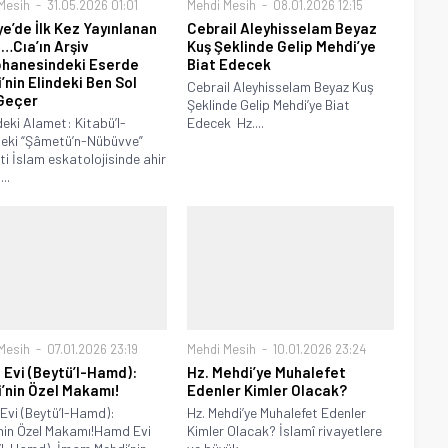
Mesih
31.05.2026 01:01
Mehdi Mesih
08.01.2026 12:15
ye’de İlk Kez Yayınlanan
Cebrail Aleyhisselam Beyaz
…Cıa’ın Arşiv
Kuş Şeklinde Gelip Mehdi’ye
hanesindeki Eserde
Biat Edecek
’nin Elindeki Ben Sol
Cebrail Aleyhisselam Beyaz Kuş
Geçer
Şeklinde Gelip Mehdi’ye Biat
deki Alamet: Kitabü’l-
Edecek Hz....
deki “Şâmetü’n-Nübüvve”
ti İslam eskatolojisinde ahir
..
Mesih
07.01.2026 23:19
Mehdi Mesih
10.01.2026 23:24
Evi (Beytü’l-Hamd):
Hz. Mehdi’ye Muhalefet
’nin Özel Makamı!
Edenler Kimler Olacak?
vi (Beytü’l-Hamd):
Hz. Mehdi’ye Muhalefet Edenler
nin Özel Makamı!Hamd Evi
Kimler Olacak? İslamî rivayetlere