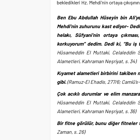
bekledikleri Hz. Mehdi’nin ortaya çıkışını
Ben Ebu Abdullah Hüseyin bin Ali’ye
Mehdi’nin zuhurunu kast ediyor- Dedi 
helakı, Süfyani’nin ortaya çıkmas
korkuyorum” dedim. Dedi ki, “Bu iş t
Hüsameddin El Muttaki, Celaleddin S
Alametleri, Kahraman Neşriyat, s. 34)
Kıyamet alametleri birbirini takiben 
gibi.
(Ramuz-El Ehadis, 277/6; Camiü’s-S
Çok acıklı durumlar ve elim manzar
Hüsameddin El Muttaki, Celaleddin S
Alametleri, Kahraman Neşriyat, s. 36)
Bir fitne görülür, bunu diğer fitnele
Zaman, s. 26)