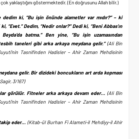
n çok yaklaştığını göstermektedir. (En doğrusunu Allah bilir.)
 dedim ki, “Bu işin önünde alametler var mıdır?” – ki
ki, “Evet.” Dedim, “Nedir onlar?” Dedi ki, “Beni Abbas’ın
ı, Beyda’da batma.” Ben yine, “Bu işin uzamasından
esbih taneleri gibi arka arkaya meydana gelir.”
(Ali Bin
uyuti’nin Tasnifinden Hadisler – Ahir Zaman Mehdisinin
meydana gelir. Bir dizideki boncukların art arda kopması
agir, 3/167)
alar görülür. Fitneler arka arkaya devam eder…
(Ali Bin
uyuti’nin Tasnifinden Hadisler – Ahir Zaman Mehdisinin
r takip eder…
(Kitab-ül Burhan Fi Alameti-il Mehdiyy-il Ahir