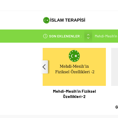
Mehdi-Mesih’in 
SON EKLENENLER :
Hakikatin Nihai
Peygamber Müjd
İsrâ Sûresi(17) 
SAKIN ÇOĞUN
Mehdi-Mesih’in Fiziksel
Özellikleri-2
G