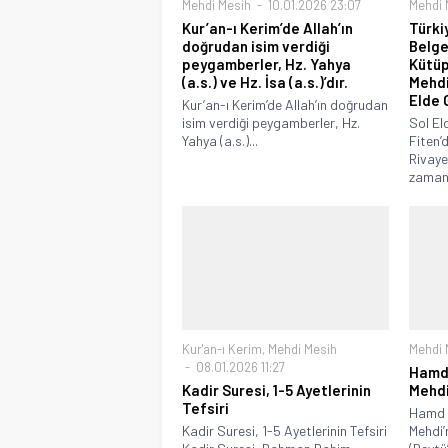
Mehdi Mesih
10.01.2026 23:07
Mehdi 
Kur’an-ı Kerim’de Allah’ın
Türki
doğrudan isim verdiği
Belge
peygamberler, Hz. Yahya
Kütüp
(a.s.) ve Hz. İsa (a.s.)’dır.
Mehdi
Elde 
Kur’an-ı Kerim’de Allah’ın doğrudan
isim verdiği peygamberler, Hz.
Sol El
Yahya (a.s.)...
Fiten’
Rivaye
zaman.
Kur'an-ı Kerim
,
Mehdi Mesih
Mehdi 
08.01.2026 11:27
Hamd 
Kadir Suresi, 1-5 Ayetlerinin
Mehdi
Tefsiri
Hamd E
Kadir Suresi, 1-5 Ayetlerinin Tefsiri
Mehdi’