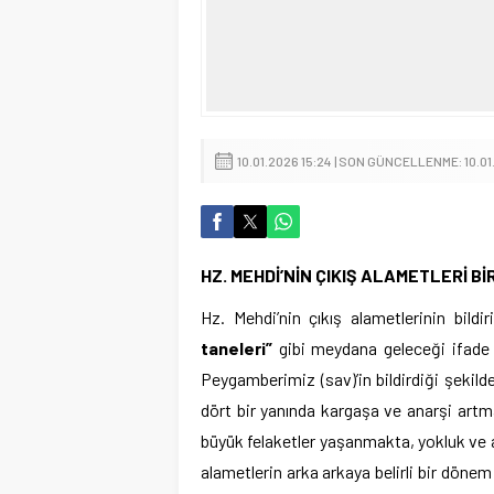
10.01.2026 15:24 | SON GÜNCELLENME: 10.01
HZ. MEHDİ’NİN ÇIKIŞ ALAMETLERİ
Bİ
Hz. Mehdi’nin çıkış alametlerinin bildi
taneleri”
gibi meydana geleceği ifade 
Peygamberimiz (sav)’in bildirdiği şekild
dört bir yanında kargaşa ve anarşi artm
büyük felaketler yaşanmakta, yokluk ve a
alametlerin arka arkaya belirli bir dönem