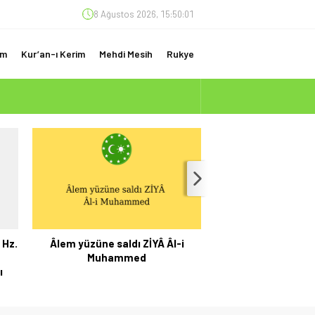
8 Ağustos 2026, 15:50:01
am
Kur’an-ı Kerim
Mehdi Mesih
Rukye
(ÇOK ÖNEMLİ)
 Hz.
Âlem yüzüne saldı ZİYÂ Âl-i
Hz. Mehdi (as) İns
Muhammed
Evinden Tebliğ 
ı