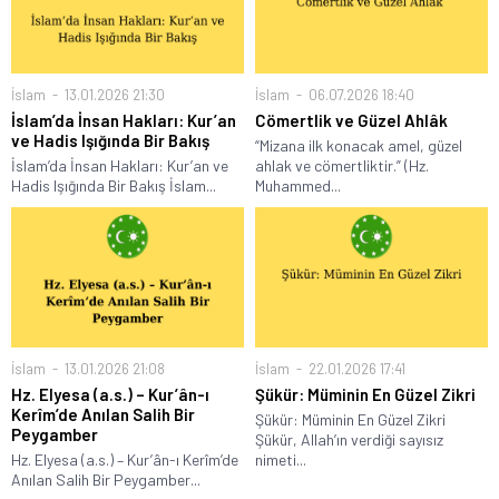
İslam
13.01.2026 21:30
İslam
06.07.2026 18:40
İslam’da İnsan Hakları: Kur’an
Cömertlik ve Güzel Ahlâk
ve Hadis Işığında Bir Bakış
“Mizana ilk konacak amel, güzel
İslam’da İnsan Hakları: Kur’an ve
ahlak ve cömertliktir.” (Hz.
Hadis Işığında Bir Bakış İslam...
Muhammed...
İslam
13.01.2026 21:08
İslam
22.01.2026 17:41
Hz. Elyesa (a.s.) – Kur’ân-ı
Şükür: Müminin En Güzel Zikri
Kerîm’de Anılan Salih Bir
Şükür: Müminin En Güzel Zikri
Peygamber
Şükür, Allah’ın verdiği sayısız
Hz. Elyesa (a.s.) – Kur’ân-ı Kerîm’de
nimeti...
Anılan Salih Bir Peygamber...