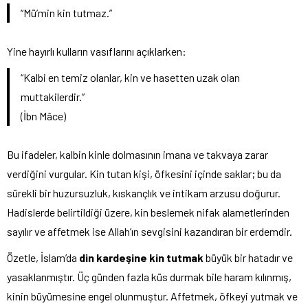
“Mü’min kin tutmaz.”
Yine hayırlı kulların vasıflarını açıklarken:
“Kalbi en temiz olanlar, kin ve hasetten uzak olan
muttakilerdir.”
(İbn Mâce)
Bu ifadeler, kalbin kinle dolmasının imana ve takvaya zarar
verdiğini vurgular. Kin tutan kişi, öfkesini içinde saklar; bu da
sürekli bir huzursuzluk, kıskançlık ve intikam arzusu doğurur.
Hadislerde belirtildiği üzere, kin beslemek nifak alametlerinden
sayılır ve affetmek ise Allah’ın sevgisini kazandıran bir erdemdir.
Özetle, İslam’da
din kardeşine kin tutmak
büyük bir hatadır ve
yasaklanmıştır. Üç günden fazla küs durmak bile haram kılınmış,
kinin büyümesine engel olunmuştur. Affetmek, öfkeyi yutmak ve