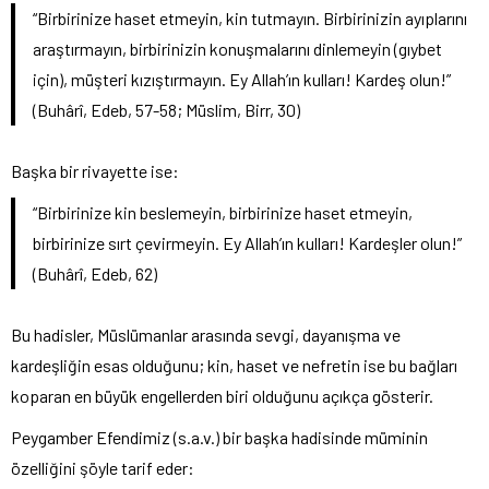
“Birbirinize haset etmeyin, kin tutmayın. Birbirinizin ayıplarını
araştırmayın, birbirinizin konuşmalarını dinlemeyin (gıybet
için), müşteri kızıştırmayın. Ey Allah’ın kulları! Kardeş olun!”
(Buhârî, Edeb, 57-58; Müslim, Birr, 30)
Başka bir rivayette ise:
“Birbirinize kin beslemeyin, birbirinize haset etmeyin,
birbirinize sırt çevirmeyin. Ey Allah’ın kulları! Kardeşler olun!”
(Buhârî, Edeb, 62)
Bu hadisler, Müslümanlar arasında sevgi, dayanışma ve
kardeşliğin esas olduğunu; kin, haset ve nefretin ise bu bağları
koparan en büyük engellerden biri olduğunu açıkça gösterir.
Peygamber Efendimiz (s.a.v.) bir başka hadisinde müminin
özelliğini şöyle tarif eder: