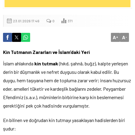
23.01.2026 17:46
0
371
A
A
+
-
Kin Tutmanın Zararları ve İslam’daki Yeri
İslam ahlakında
kin tutmak
(hıkd, şahnâ, buğz), kalpte yerleşen
derin bir düşmanlık ve nefret duygusu olarak kabul edilir. Bu
duygu, hem taşıyana hem de topluma zarar verir; insanı huzursuz
eder, amelleri tüketir ve kardeşlik bağlarını zedeler. Peygamber
Efendimiz (s.a.v.), müminlerin birbirine karşı kin beslememesi
gerektiğini pek çok hadisinde vurgulamıştır.
En bilinen ve doğrudan kin tutmayı yasaklayan hadislerden biri
şudur: