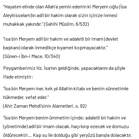
“Hayatım elinde olan Allah’a yemin ederim ki Meryem oğlu (İsa
Aleyhisselam)’ın adil bir hakim olarak sizin içinize inmesi
muhakkak yakındır.” (Sahihi Müslim, 6/532)
“isa bin Meryem adil bir hakim ve adaletli bir imam (devlet
başkanı) olarak inmedikçe kıyamet kopmayacaktır.”
(Sünen-i İbn-i Mace, 10/340)
Peygamberimiz Hz. İsa’nın geldiğinde, yapacaklarını da şöyle
ifade etmiştir:
“İsa bin Meryem iner, kırk yıl Allah’ın kitabı ve benim sünnetimle
hükmeder, vefat eder.”
(Ahir Zaman Mehdi’sinin Alametleri, s. 92)
“İsa bin Meryem benim ümmetim içinde; adaletli bir hakim ve
(yönetimde) adil bir imam olacak, haçı kırıp ezecek ve domuzu
öldürecektir… Kap su ile dolduğu gibi yeryüzü barışla dolacaktır.