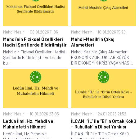
Mehdi Mesih
08.01.2026 11:06
Mehdi Mesih
10.01.2026 15:29
Mehdi’nin Fiziksel Özellikleri
Mehdi-Mesih’in Çıkış
Hadisi Şeriflerde Bildirilmiştir
Alametleri
Mehdi’nin Fiziksel Özellikleri Hadisi
Mehdi-Mesih’in Çıkış Alametleri
Şeriflerde Bildirilmiştir ve biz de
EKONOMİK ZORLUKLAR BÜYÜK
bu...
BİR EKONOMİK KRİZ YAŞANMASI...
Mehdi Mesih
10.01.2026 23:05
Mehdi Mesih
24.01.2026 21:52
Ledün İlmi, Hz. Mehdi ve
İLCAN: “İL” ile “El”in Ortak Kökü
Muhalefetin Hikmeti
– Ruhullah’ın Dilsel Yankısı
Ledün İlmi, Hz. Mehdi ve
İLCAN: “İL” ile “El”in Ortak Kökü –