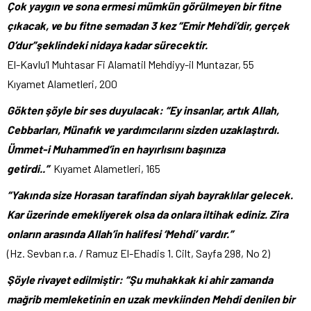
Çok yaygın ve sona ermesi mümkün görülmeyen bir fitne
çıkacak, ve bu fitne semadan 3 kez “Emir Mehdi’dir, gerçek
O’dur”şeklindeki nidaya kadar sürecektir.
El-Kavlu’l Muhtasar Fi Alamatil Mehdiyy-il Muntazar, 55
Kıyamet Alametleri, 200
Gökten şöyle bir ses duyulacak: “Ey insanlar, artık Allah,
Cebbarları, Münafık ve yardımcılarını sizden uzaklaştırdı.
Ümmet-i Muhammed’in en hayırlısını başınıza
getirdi..”
Kıyamet Alametleri, 165
“Yakında size Horasan tarafindan siyah bayraklılar gelecek.
Kar üzerinde emekliyerek olsa da onlara iltihak ediniz. Zira
onların arasında Allah’in halifesi ‘Mehdi’ vardır.”
(Hz. Sevban r.a. / Ramuz El-Ehadis 1. Cilt, Sayfa 298, No 2)
Şöyle rivayet edilmiştir: “Şu muhakkak ki ahir zamanda
mağrib memleketinin en uzak mevkiinden Mehdi denilen bir