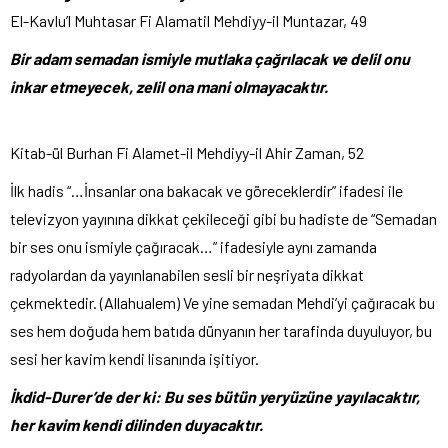
El-Kavlu’l Muhtasar Fi Alamatil Mehdiyy-il Muntazar, 49
Bir adam semadan ismiyle mutlaka çağrılacak ve delil onu
inkar etmeyecek, zelil ona mani olmayacaktır.
Kitab-ül Burhan Fi Alamet-il Mehdiyy-il Ahir Zaman, 52
İlk hadis “…İnsanlar ona bakacak ve göreceklerdir” ifadesi ile
televizyon yayınına dikkat çekileceği gibi bu hadiste de “Semadan
bir ses onu ismiyle çağıracak…” ifadesiyle aynı zamanda
radyolardan da yayınlanabilen sesli bir neşriyata dikkat
çekmektedir. (Allahualem) Ve yine semadan Mehdi’yi çağıracak bu
ses hem doğuda hem batıda dünyanın her tarafinda duyuluyor, bu
sesi her kavim kendi lisanında işitiyor.
İkdid-Durer’de der ki: Bu ses bütün yeryüzüne yayılacaktır,
her kavim kendi dilinden duyacaktır.