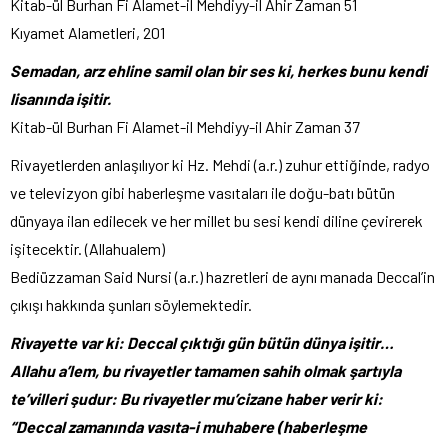
Kitab-ül Burhan Fi Alamet-il Mehdiyy-il Ahir Zaman 51
Kıyamet Alametleri, 201
Semadan, arz ehline samil olan bir ses ki, herkes bunu kendi
lisanında işitir.
Kitab-ül Burhan Fi Alamet-il Mehdiyy-il Ahir Zaman 37
Rivayetlerden anlaşılıyor ki Hz. Mehdi (a.r.) zuhur ettiğinde, radyo
ve televizyon gibi haberleşme vasıtaları ile doğu-batı bütün
dünyaya ilan edilecek ve her millet bu sesi kendi diline çevirerek
işitecektir. (Allahualem)
Bediüzzaman Said Nursi (a.r.) hazretleri de aynı manada Deccal’in
çıkışı hakkında şunları söylemektedir.
Rivayette var ki: Deccal çıktığı gün bütün dünya işitir…
Allahu a’lem, bu rivayetler tamamen sahih olmak şartıyla
te’villeri şudur: Bu rivayetler mu’cizane haber verir ki:
“Deccal zamanında vasıta-i muhabere (haberleşme