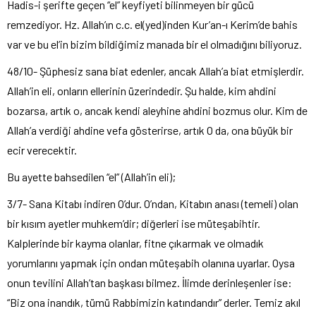
Hadis-i şerifte geçen “el” keyfiyeti bilinmeyen bir gücü
remzediyor. Hz. Allah’ın c.c. el(yed)inden Kur’an-ı Kerim’de bahis
var ve bu el’in bizim bildiğimiz manada bir el olmadığını biliyoruz.
48/10- Şüphesiz sana biat edenler, ancak Allah’a biat etmişlerdir.
Allah’in eli, onların ellerinin üzerindedir. Şu halde, kim ahdini
bozarsa, artık o, ancak kendi aleyhine ahdini bozmus olur. Kim de
Allah’a verdiği ahdine vefa gösterirse, artık O da, ona büyük bir
ecir verecektir.
Bu ayette bahsedilen “el” (Allah’in eli);
3/7- Sana Kitabı indiren O’dur. O’ndan, Kitabın anası (temeli) olan
bir kısım ayetler muhkem’dir; diğerleri ise müteşabihtir.
Kalplerinde bir kayma olanlar, fitne çıkarmak ve olmadık
yorumlarını yapmak için ondan müteşabih olanına uyarlar. Oysa
onun tevilini Allah’tan başkası bilmez. İlimde derinleşenler ise:
“Biz ona inandık, tümü Rabbimizin katındandır” derler. Temiz akıl