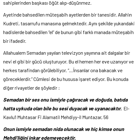
sahiplerinden başkası öğüt alıp-düşünmez.
Ayetinde bahsedilen müteşabih ayetlerden bir tanesidir. Allah’ın
Kudreti, tasarrufu manasına gelmektedir. Aynı şekilde yukarıdaki
hadislerde bahsedilen “el” de bunun gibi farklı manada müteşabih
bir ifadedir.
Allahualem Semadan yayılan televizyon yayınına ait dalgalar bir
nevi el gibi bir gücü oluşturuyor. Bu el hemen her eve uzanıyor ve
herkes tarafindan görülebiliyor. “…İnsanlar ona bakacak ve
göreceklerdir.” Cümlesi de bu hususa işaret ediyor. Bu konuda
diğer rivayetler de şöyledir :
Semadan bir ses onu ismiyle çağıracak ve doğuda, batıda
hatta uykuda olan bile bu sesi duyacak ve uyanacaktır.
El-
Kavlu’l Muhtasar Fi Alamatil Mehdiyy-il Muntazar, 56
Onun ismiyle semadan nida olunacak ve hiç kimse onun
Mehdi’liğini inkar edemeyecektir.