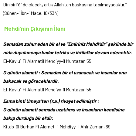
Din birliği de olacak, artık Allah’tan başkasına tapılmayacaktır.”
(Sünen-i İbn-i Mace, 10/334)
Mehdi’nin Çıkışının İlanı
Semadan zuhur eden bir el ve “Emiriniz Mehdi’dir” şeklinde bir
nida duyuluncaya kadar tefrika ve ihtilaflar devam edecektir.
El-Kavlu’l Fi Alamatil Mehdiyy-il Muntazar, 55
O günün alameti : Semadan bir el uzanacak ve insanlar ona
bakacak ve göreceklerdir.
El-Kavlu’l Fi Alamatil Mehdiyy-il Muntazar, 55
Esma binti Umeys’ten (r.a.) rivayet edilmiştir :
O günün alameti semada uzatılmış ve insanların kendisine
bakıp durduğu bir el’dir.
Kitab-ül Burhan Fi Alamet-il Mehdiyy-il Ahir Zaman, 69