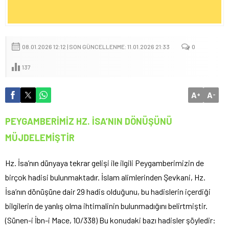
08.01.2026 12:12 | SON GÜNCELLENME: 11.01.2026 21:33
0
137
A
A
+
-
PEYGAMBERİMİZ HZ. İSA’NIN DÖNÜŞÜNÜ
MÜJDELEMİŞTİR
Hz. İsa’nın dünyaya tekrar gelişi ile ilgili Peygamberimizin de
birçok hadisi bulunmaktadır. İslam alimlerinden Şevkani, Hz.
İsa’nın dönüşüne dair 29 hadis olduğunu, bu hadislerin içerdiği
bilgilerin de yanlış olma ihtimalinin bulunmadığını belirtmiştir.
(Sünen-i İbn-i Mace, 10/338) Bu konudaki bazı hadisler şöyledir: