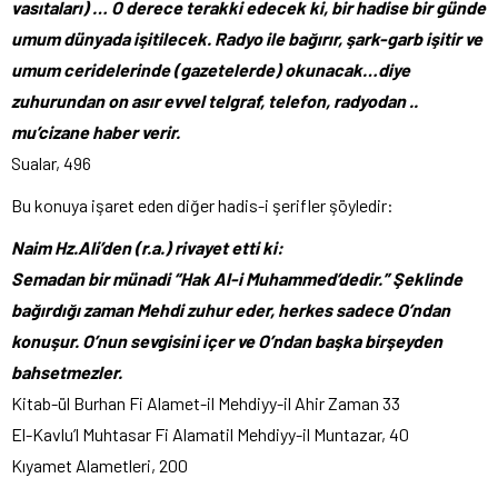
vasıtaları) … O derece terakki edecek ki, bir hadise bir günde
umum dünyada işitilecek. Radyo ile bağırır, şark-garb işitir ve
umum ceridelerinde (gazetelerde) okunacak…diye
zuhurundan on asır evvel telgraf, telefon, radyodan ..
mu’cizane haber verir.
Sualar, 496
Bu konuya işaret eden diğer hadis-i şerifler şöyledir:
Naim Hz.Ali’den (r.a.) rivayet etti ki:
Semadan bir münadi “Hak Al-i Muhammed’dedir.” Şeklinde
bağırdığı zaman Mehdi zuhur eder, herkes sadece O’ndan
konuşur. O’nun sevgisini içer ve O’ndan başka birşeyden
bahsetmezler.
Kitab-ül Burhan Fi Alamet-il Mehdiyy-il Ahir Zaman 33
El-Kavlu’l Muhtasar Fi Alamatil Mehdiyy-il Muntazar, 40
Kıyamet Alametleri, 200