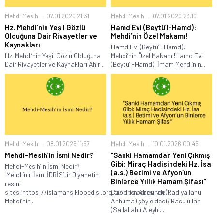
Mehdi Mesih
07.01.2026 21:31
Mehdi Mesih
07.01.2026 23:19
Hz. Mehdi’nin Yeşil Gözlü
Hamd Evi (Beytü’l-Hamd):
Olduğuna Dair Rivayetler ve
Mehdi’nin Özel Makamı!
Kaynakları
Hamd Evi (Beytü’l-Hamd):
Hz. Mehdi’nin Yeşil Gözlü Olduğuna
Mehdi’nin Özel Makamı!Hamd Evi
Dair Rivayetler ve Kaynakları Ahir...
(Beytü’l-Hamd), İmam Mehdi’nin...
Mehdi Mesih
08.01.2026 11:57
Mehdi Mesih
10.01.2026 00:45
Mehdi-Mesih’in İsmi Nedir?
“Sanki Hamamdan Yeni Çıkmış
Gibi: Miraç Hadisindeki Hz. İsa
Mehdi-Mesih’in İsmi Nedir?
(a.s.) Betimi ve Afyon’un
Mehdi’nin İsmi İDRİS’tir Diyanetin
Binlerce Yıllık Hamam Şifası”
resmi
sitesi https://islamansiklopedisi.org.tr/idris adresinde
Cabir bin Abdullah (Radiyallahu
Mehdi’nin...
Anhuma) şöyle dedi: Rasulullah
(Sallallahu Aleyhi...