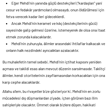
Eğer Mehdi’nin yanında güçlü destekçileri (“kardaşları” yani
cesur ve fedakâr yardımcıları) olmasaydı, onun öldürülmesi için
fetva verecek kadar ileri gideceklerdi.
Ancak Mehdi’nin keramet ve kılıç (destekçilerinin gücü)
sayesinde galip gelmesi üzerine, istemeyerek de olsa ona itaat
etmek zorunda kalacaklardır.
Mehdi’nin zuhuruyla, âlimler arasındaki ihtilaflar kalkacak ve
onların halk nezdindeki ayrıcalıkları azalacaktır.
Bu muhalefetin temel sebebi, Mehdi’nin içtihat kapısını yeniden
açması ve taklidi esas alan mevcut düzenin sarsılmasıdır. Taklitçi
âlimler, kendi otoritelerinin zayıflamasından korkacakları için ona
karşı cephe alacaklardır.
Allahu a’lem, bu rivayetler bize gösteriyor ki, Mehdi’nin en zorlu
mücadelesi dış düşmanlardan ziyade, içten görünen bazı ilim
sahipleriyle olacaktır. Ümmet olarak bizlere düşen, hakikati