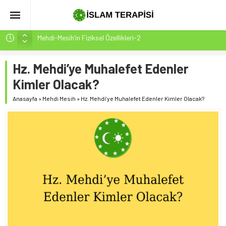
Mehdi-Mesih’in Fiziksel Özellikleri-2
Hakikatin Nihai Ölçüsü: Kur’an-ı Kerim’in Önceki Kitapları
Tasdiki ve Tahrifleri Arındırması
Hz. Mehdi’ye Muhalefet Edenler
Peygamber Müjdesi Mehdi Mesih’in Gelişi Kitabımız
Kimler Olacak?
26.07.2026 Tarihinde Güncellenmiştir(ÇOK ÖNEMLİ)
Anasayfa
»
Mehdi Mesih
»
Hz. Mehdi’ye Muhalefet Edenler Kimler Olacak?
İsrâ Sûresi(17) 1. Ayet’in 7 Dilde Yazılışı
SAKIN ÇOĞUNLUK SİZİ ALDATMASIN