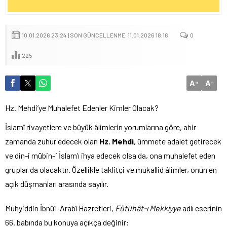
10.01.2026 23:24 | SON GÜNCELLENME: 11.01.2026 18:16
0
225
A
A
+
-
Hz. Mehdi’ye Muhalefet Edenler Kimler Olacak?
İslamî rivayetlere ve büyük âlimlerin yorumlarına göre, ahir
zamanda zuhur edecek olan
Hz. Mehdi
, ümmete adalet getirecek
ve din-i mübin-i İslam’ı ihya edecek olsa da, ona muhalefet eden
gruplar da olacaktır. Özellikle taklitçi ve mukallid âlimler, onun en
açık düşmanları arasında sayılır.
Muhyiddin İbnü’l-Arabî Hazretleri,
Fütûhât-ı Mekkiyye
adlı eserinin
66. babında bu konuya açıkça değinir: