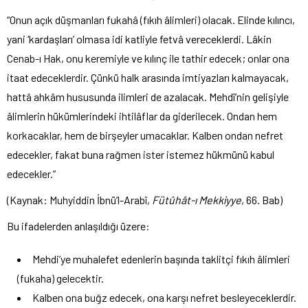
“Onun açık düşmanları fukahâ (fıkıh âlimleri) olacak. Elinde kılıncı,
yani ‘kardaşları’ olmasa idi katliyle fetvâ vereceklerdi. Lâkin
Cenab-ı Hak, onu keremiyle ve kılınç ile tathir edecek; onlar ona
itaat edeceklerdir. Çünkü halk arasında imtiyazları kalmayacak,
hattâ ahkâm hususunda ilimleri de azalacak. Mehdî’nin gelişiyle
âlimlerin hükümlerindeki ihtilâflar da giderilecek. Ondan hem
korkacaklar, hem de birşeyler umacaklar. Kalben ondan nefret
edecekler, fakat buna rağmen ister istemez hükmünü kabul
edecekler.”
(Kaynak: Muhyiddin İbnü’l-Arabî,
Fütûhât-ı Mekkiyye
, 66. Bab)
Bu ifadelerden anlaşıldığı üzere:
Mehdi’ye muhalefet edenlerin başında taklitçi fıkıh âlimleri
(fukaha) gelecektir.
Kalben ona buğz edecek, ona karşı nefret besleyeceklerdir.