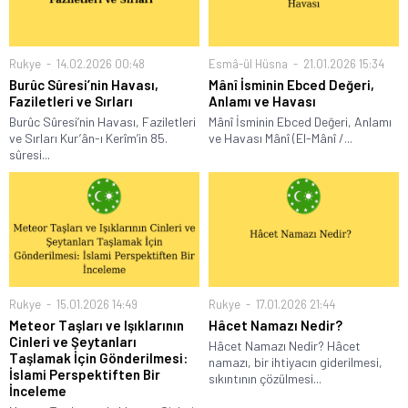
Rukye
14.02.2026 00:48
Esmâ-ül Hüsna
21.01.2026 15:34
Burûc Sûresi’nin Havası,
Mânî İsminin Ebced Değeri,
Faziletleri ve Sırları
Anlamı ve Havası
Burûc Sûresi’nin Havası, Faziletleri
Mânî İsminin Ebced Değeri, Anlamı
ve Sırları Kur’ân-ı Kerîm’in 85.
ve Havası Mânî (El-Mânî /...
sûresi...
Rukye
15.01.2026 14:49
Rukye
17.01.2026 21:44
Meteor Taşları ve Işıklarının
Hâcet Namazı Nedir?
Cinleri ve Şeytanları
Hâcet Namazı Nedir? Hâcet
Taşlamak İçin Gönderilmesi:
namazı, bir ihtiyacın giderilmesi,
İslami Perspektiften Bir
sıkıntının çözülmesi...
İnceleme