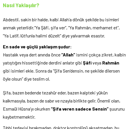
Nasıl Yaklaşılır?
Abdestli, sakin bir halde, kalbi Allah’a dönük şekilde bu isimleri
anmak yeterlidir.“Ya Şâfi, şifa ver”, “Ya Rahmân, merhamet et”,
“Ya Latîf, lütfunla halimi düzelt” diye yalvarmak esastır.
En sade ve güçlü yaklaşım şudur:
Hastalık veya dert anında önce
“Allah”
ismini çokça zikret, kalbin
yatıştığını hissettiğinde derdini anlatır gibi
Şâfi
veya
Rahmân
gibi isimleri ekle. Sonra da “Şifa Sen’densin, ne şekilde dilersen
öyle olsun” diye teslim ol.
Şifa, bazen bedende tezahür eder, bazen kalpteki yükün
kalkmasıyla, bazen de sabır ve rızayla birlikte gelir. Önemli olan,
Esmaül Hüsna’yı okurken
“Şifa veren sadece Sensin”
şuurunu
kaybetmemektir.
Tıbbi tedaviyi bırakmadan, doktor kontrolünü aksatmadan, bu