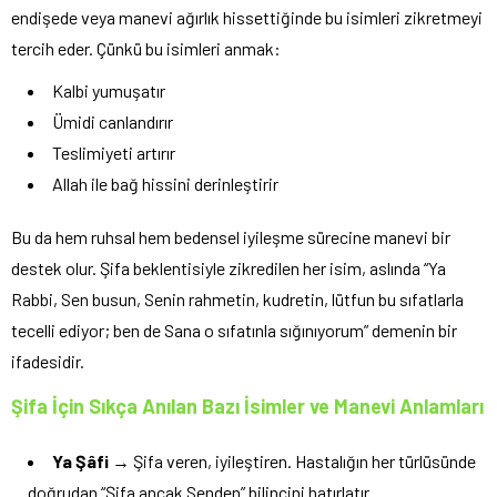
endişede veya manevi ağırlık hissettiğinde bu isimleri zikretmeyi
tercih eder. Çünkü bu isimleri anmak:
Kalbi yumuşatır
Ümidi canlandırır
Teslimiyeti artırır
Allah ile bağ hissini derinleştirir
Bu da hem ruhsal hem bedensel iyileşme sürecine manevi bir
destek olur. Şifa beklentisiyle zikredilen her isim, aslında “Ya
Rabbi, Sen busun, Senin rahmetin, kudretin, lütfun bu sıfatlarla
tecelli ediyor; ben de Sana o sıfatınla sığınıyorum” demenin bir
ifadesidir.
Şifa İçin Sıkça Anılan Bazı İsimler ve Manevi Anlamları
Ya Şâfi
→ Şifa veren, iyileştiren. Hastalığın her türlüsünde
doğrudan “Şifa ancak Senden” bilincini hatırlatır.