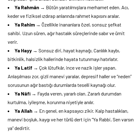
Ya Rahmân
→ Bütün yaratılmışlara merhamet eden. Acı,
keder ve fiziksel ızdırap anlarında rahmet kapısını aralar.
Ya Rahîm
→ Özellikle inananlara özel, sonsuz şefkat
sahibi. Uzun süren, ağır hastalık süreçlerinde sabır ve ümit
verir.
Ya Hayy
→ Sonsuz diri, hayat kaynağı. Canlılık kaybı,
bitkinlik, halsizlik hallerinde hayata tutunmayı hatırlatır.
Ya Latîf
→ Çok lütufkâr, ince ve nazik işler yapan.
Anlaşılması zor, gizli manevi yaralar, depresif haller ve “neden”
sorusunun ağır bastığı durumlarda teselli kaynağı olur.
Ya Nâfi
→ Fayda veren, yararlı olan. Zararlı durumdan
kurtulma, iyileşme, korunma niyetiyle anılır.
Ya Allah
→ En genel, en kapsayıcı zikir. Kalp hastalıkları,
manevi boşluk, kaygı ve her türlü dert için “Ya Rabbi, Sen varsın
ya” dedirtir.