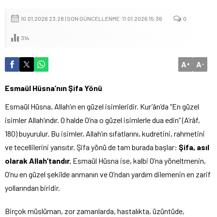
10.01.2026 23:28 | SON GÜNCELLENME: 11.01.2026 15:36
0
314
A
A
+
-
Esmaül Hüsna’nın Şifa Yönü
Esmaül Hüsna, Allah’ın en güzel isimleridir. Kur’ân’da “En güzel
isimler Allah’ındır. O halde O’na o güzel isimlerle dua edin” (A’râf,
180) buyurulur. Bu isimler, Allah’ın sıfatlarını, kudretini, rahmetini
ve tecellilerini yansıtır. Şifa yönü de tam burada başlar:
Şifa, asıl
olarak Allah’tandır.
Esmaül Hüsna ise, kalbi O’na yöneltmenin,
O’nu en güzel şekilde anmanın ve O’ndan yardım dilemenin en zarif
yollarından biridir.
Birçok müslüman, zor zamanlarda, hastalıkta, üzüntüde,