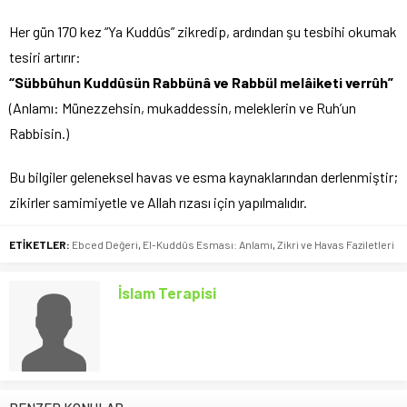
Her gün 170 kez “Ya Kuddûs” zikredip, ardından şu tesbihi okumak
tesiri artırır:
“Sübbûhun Kuddûsün Rabbünâ ve Rabbül melâiketi verrûh”
(Anlamı: Münezzehsin, mukaddessin, meleklerin ve Ruh’un
Rabbisin.)
Bu bilgiler geleneksel havas ve esma kaynaklarından derlenmiştir;
zikirler samimiyetle ve Allah rızası için yapılmalıdır.
ETİKETLER:
Ebced Değeri
,
El-Kuddûs Esması: Anlamı
,
Zikri ve Havas Faziletleri
İslam Terapisi