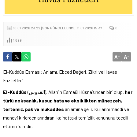
10.01.2026 23:22 | SON GÜNCELLENME: 11.01.2026 15:37
0
1.699
A
A
+
-
El-Kuddûs Esması: Anlamı, Ebced Değeri, Zikri ve Havas
Faziletleri
El-Kuddûs
(القدوس), Allah’ın Esmaül Hüsna’sından biri olup,
her
türlü noksanlık, kusur, hata ve eksiklikten münezzeh,
tertemiz, pak ve mukaddes
anlamına gelir. Kullarını maddi ve
manevi kirlerden arındıran, kainattaki temizlik kanununu tecelli
ettiren isimdir.