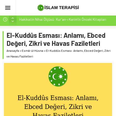
Hakikatin Nihai Ölçüsü: Kur’an-ı Kerim’in Önceki Kitapları
Tasdiki ve Tahrifleri Arındırması
Peygamber Müjdesi Mehdi Mesih’in Gelişi Kitabımız
El-Kuddûs Esması: Anlamı, Ebced
26.07.2026 Tarihinde Güncellenmiştir(ÇOK ÖNEMLİ)
Değeri, Zikri ve Havas Faziletleri
İsrâ Sûresi(17) 1. Ayet’in 7 Dilde Yazılışı
Anasayfa
»
Esmâ-ül Hüsna
»
El-Kuddûs Esması: Anlamı, Ebced Değeri, Zikri
SAKIN ÇOĞUNLUK SİZİ ALDATMASIN
ve Havas Faziletleri
Sayının Değil, İmanın Gücü: Azın Çokluğa Üstünlüğü