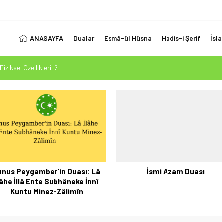
ANASAYFA
Dualar
Esmâ-ül Hüsna
Hadis-i Şerif
İsl
Fiziksel Özellikleri-2
 Ölçüsü: Kur’an-ı Kerim’in Önceki Kitapları Tasdiki ve Tahrifleri Arındırması
esi Mehdi Mesih’in Gelişi Kitabımız 26.07.2026 Tarihinde Güncellenmiştir
1. Ayet’in 7 Dilde Yazılışı
LUK SİZİ ALDATMASIN
unus Peygamber’in Duası: Lâ
İsmi Azam Duası
lâhe İllâ Ente Subhâneke İnnî
Kuntu Minez-Zâlimîn