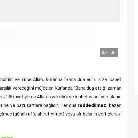
A
A
+
-
ndirilir ve Yüce Allah, kullarına “Bana dua edin, size icabet
arşılık vereceğini müjdeler. Kur’an’da “Bana dua ettiği zaman
 186) ayetiyle de Allah’ın yakınlığı ve icabet vaadi vurgulanır.
tine ve bazı şartlara bağlıdır. Her dua
reddedilmez
; bazen
içimde (günah affı, ahiret nimeti veya bir belanın defi olarak)
rumlar