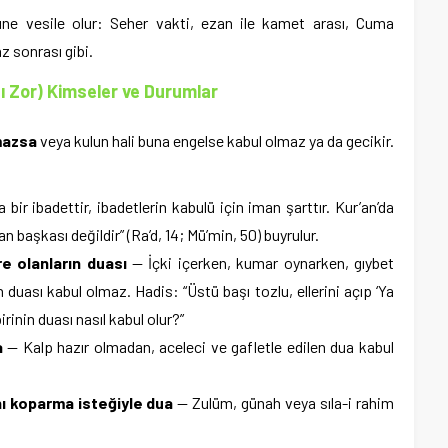
ne vesile olur: Seher vakti, ezan ile kamet arası, Cuma
 sonrası gibi.
ı Zor) Kimseler ve Durumlar
mazsa
veya kulun hali buna engelse kabul olmaz ya da gecikir.
bir ibadettir, ibadetlerin kabulü için iman şarttır. Kur’an’da
an başkası değildir” (Ra’d, 14; Mü’min, 50) buyrulur.
e olanların duası
— İçki içerken, kumar oynarken, gıybet
duası kabul olmaz. Hadis: “Üstü başı tozlu, ellerini açıp ‘Ya
rinin duası nasıl kabul olur?”
a
— Kalp hazır olmadan, aceleci ve gafletle edilen dua kabul
ı koparma isteğiyle dua
— Zulüm, günah veya sıla-i rahim