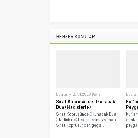
BENZER KONULAR
Dualar
27.01.2026 18:42
Dualar
Sırat Köprüsünde Okunacak
Kur’a
Dua (Hadislerle)
Peyga
Sırat Köprüsünde Okunacak Dua
Kur’an
(Hadislerle) Hadis kaynaklarında
duaları
Sırat köprüsünden geçiş...
peygam