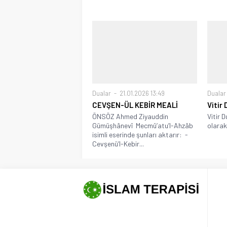
Dualar
21.01.2026 13:49
Dualar
CEVŞEN-ÜL KEBİR MEALİ
Vitir
ÖNSÖZ Ahmed Ziyauddin
Vitir 
Gümüşhânevî Mecmû’atu’l-Ahzâb
olarak 
isimli eserinde şunları aktarır: -
Cevşenü’l-Kebir...