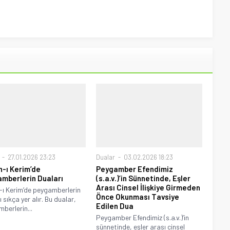
27.01.2026 23:23
Dualar
03.02.2026 18:23
n-ı Kerim’de
Peygamber Efendimiz
mberlerin Duaları
(s.a.v.)’in Sünnetinde, Eşler
Arası Cinsel İlişkiye Girmeden
-ı Kerim’de peygamberlerin
Önce Okunması Tavsiye
 sıkça yer alır. Bu dualar,
Edilen Dua
berlerin...
Peygamber Efendimiz (s.a.v.)’in
sünnetinde, eşler arası cinsel