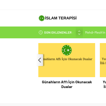
Mehdi-Mesih’in 
SON EKLENENLER :
Hakikatin Nihai
Peygamber Müjd
İsrâ Sûresi(17) 
SAKIN ÇOĞUN
Günahların Affı İçin Okunacak
Y
Dualar
İ