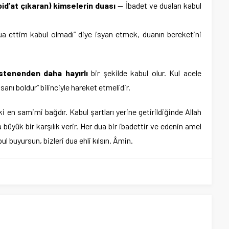
id’at çıkaran) kimselerin duası
— İbadet ve duaları kabul
a ettim kabul olmadı” diye isyan etmek, duanın bereketini
istenenden daha hayırlı
bir şekilde kabul olur. Kul acele
hsanı boldur” bilinciyle hareket etmelidir.
i en samimi bağdır. Kabul şartları yerine getirildiğinde Allah
büyük bir karşılık verir. Her dua bir ibadettir ve edenin amel
ul buyursun, bizleri dua ehli kılsın. Âmin.