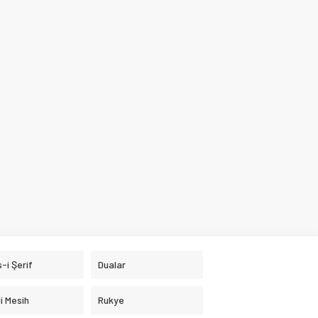
-i Şerif
Dualar
i Mesih
Rukye