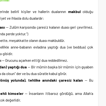
rinde belirli kişiler ve hallerin dualarının
makbul
olduğu
iyet ve ihlasla dolu dualardır:
ası
— Zulüm karşısında çaresiz kalanın duası geri çevrilmez.
nda perde yoktur.”)
ette, meşakkatte olanın duası makbuldür.
llikle anne-babanın evladına yaptığı dua (ve beddua) çok
 gibidir.
ı
— Orucunu açarken ettiği dua reddedilmez.
dan) yaptığı dua
— Bir mümin başka bir mümin için gıyaben
 da olsun” der ve bu dua süratle kabul görür.
(dönüş yolunda), tehlike anındaki çaresiz kalan
— Bu
z ehli kimseler
— İnsanların itibarsız gördüğü, ama Allah’a
çok değerlidir.