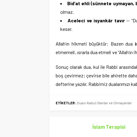
Bid’at ehli (sünnete uymayan, b
olmaz.
Aceleci ve isyankâr tavır
— “Du
keser.
Allah’ın hikmeti büyüktür: Bazen dua
etmemeli, ısrarla dua etmeli ve “Allah’ın i
Sonuç olarak dua, kul ile Rabbi arasındak
boş çevirmez; çevirse bile ahirette daha 
defterine yazılır. Rabbimiz dualarımızı kab
ETİKETLER:
Duası Kabul Olanlar ve Olmayanlar
İslam Terapisi