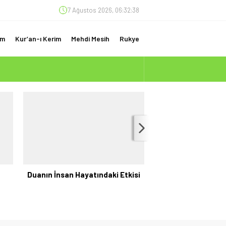
7 Ağustos 2026, 06:32:39
am
Kur’an-ı Kerim
Mehdi Mesih
Rukye
(ÇOK ÖNEMLİ)
Duanın İnsan Hayatındaki Etkisi
Oruç Açarken Oku