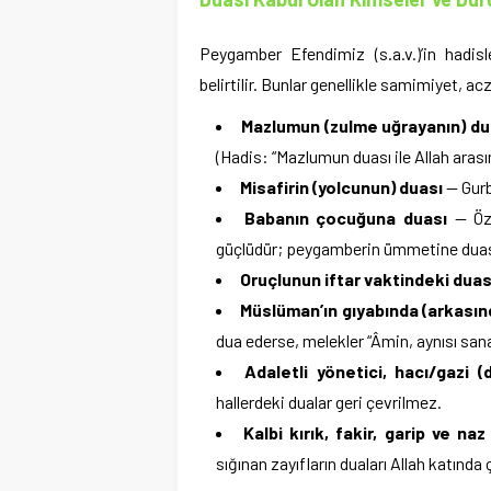
Peygamber Efendimiz (s.a.v.)’in hadisle
belirtilir. Bunlar genellikle samimiyet, acz
Mazlumun (zulme uğrayanın) du
(Hadis: “Mazlumun duası ile Allah arası
Misafirin (yolcunun) duası
— Gurb
Babanın çocuğuna duası
— Öze
güçlüdür; peygamberin ümmetine duası
Oruçlunun iftar vaktindeki duas
Müslüman’ın gıyabında (arkasın
dua ederse, melekler “Âmin, aynısı sana
Adaletli yönetici, hacı/gazi 
hallerdeki dualar geri çevrilmez.
Kalbi kırık, fakir, garip ve na
sığınan zayıfların duaları Allah katında 