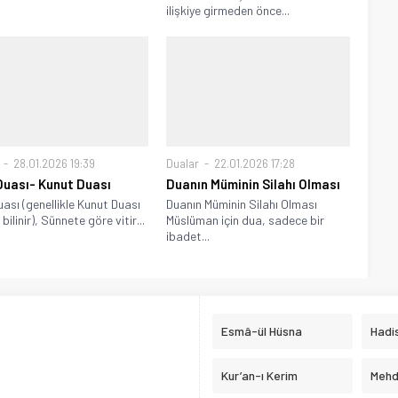
ilişkiye girmeden önce...
28.01.2026 19:39
Dualar
22.01.2026 17:28
 Duası- Kunut Duası
Duanın Müminin Silahı Olması
Duası (genellikle Kunut Duası
Duanın Müminin Silahı Olması
bilinir), Sünnete göre vitir...
Müslüman için dua, sadece bir
ibadet...
Esmâ-ül Hüsna
Hadis
Kur’an-ı Kerim
Mehd