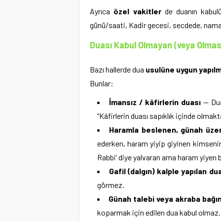
Ayrıca
özel vakitler
de duanın kabulü
günü/saati, Kadir gecesi, secdede, namaz
Duası Kabul Olmayan (veya Olmas
Bazı hallerde dua
usulüne uygun yapıl
Bunlar:
İmansız / kâfirlerin duası
— Dua 
“Kâfirlerin duası sapıklık içinde olmakt
Haramla beslenen, günah üzer
ederken, haram yiyip giyinen kimsenin 
Rabbi’ diye yalvaran ama haram yiyen bi
Gafil (dalgın) kalple yapılan du
görmez.
Günah talebi veya akraba bağın
koparmak için edilen dua kabul olmaz.