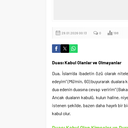
29.01.2026 00:13
0
198
Duası Kabul Olanlar ve Olmayanlar
Dua, İslam’da ibadetin özü olarak nitele
edeyim” (Mü’min, 60) buyurarak dualara k
dua edenin duasına cevap veririm” (Bakara,
Ancak duaların kabulü, kulun haline, niye
istenen şekilde, bazen daha hayırlı bir b
kabul olur.
Duası Kabul Olan Kimseler ve Du