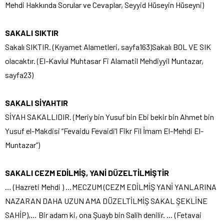
Mehdi Hakkında Sorular ve Cevaplar, Seyyid Hüseyin Hüseyni)
SAKALI SIKTIR
Sakalı SIKTIR. (Kıyamet Alametleri, sayfa163)Sakalı BOL VE SIK
olacaktır. (El-Kavlul Muhtasar Fi Alamatil Mehdiyyil Muntazar,
sayfa23)
SAKALI SİYAHTIR
SİYAH SAKALLIDIR. (Meriy bin Yusuf bin Ebi bekir bin Ahmet bin
Yusuf el-Makdisi “Fevaidu Fevaidi’l Fikr Fil İmam El-Mehdi El-
Muntazar”)
SAKALI CEZM EDİLMİŞ, YANİ DÜZELTİLMİŞTİR
… (Hazreti Mehdi ) …MECZUM (CEZM EDİLMİŞ YANİ YANLARINA
NAZARAN DAHA UZUN AMA DÜZELTİLMİŞ SAKAL ŞEKLİNE
SAHİP),… Bir adam ki, ona Şuayb bin Salih denilir. … (Fetavai