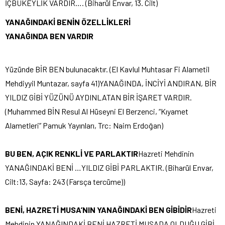
İÇBÜKEYLİK VARDIR…. (Biharül Envar, 13. Cilt)
YANAĞINDAKİ BENİN ÖZELLİKLERİ
YANAĞINDA BEN VARDIR
Yüzünde BİR BEN bulunacaktır. (El Kavlul Muhtasar Fi Alametil
Mehdiyyil Muntazar, sayfa 41)YANAĞINDA, İNCİYİ ANDIRAN, BİR
YILDIZ GİBİ YÜZÜNÜ AYDINLATAN BİR İŞARET VARDIR.
(Muhammed BİN Resul Al Hüseyni El Berzenci, “Kıyamet
Alametleri” Pamuk Yayınları, Trc: Naim Erdoğan)
BU BEN, AÇIK RENKLİ VE PARLAKTIR
Hazreti Mehdinin
YANAĞINDAKİ BENİ …YILDIZ GİBİ PARLAKTIR. (Biharül Envar,
Cilt:13, Sayfa: 243 (Farsça tercüme))
BENİ, HAZRETİ MUSA’NIN YANAĞINDAKİ BEN GİBİDİR
Hazreti
Mehdinin YANAĞINDAKİ BENİ HAZRETİ MUSADA OLDUĞU GİBİ