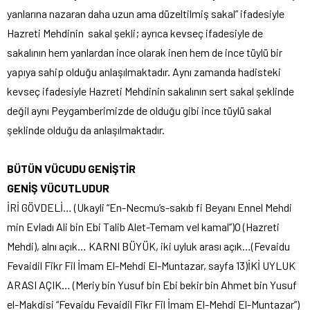
yanlarına nazaran daha uzun ama düzeltilmiş sakal” ifadesiyle
Hazreti Mehdinin sakal şekli; ayrıca kevseç ifadesiyle de
sakalının hem yanlardan ince olarak inen hem de ince tüylü bir
yapıya sahip olduğu anlaşılmaktadır. Aynı zamanda hadisteki
kevseç ifadesiyle Hazreti Mehdinin sakalının sert sakal şeklinde
değil aynı Peygamberimizde de olduğu gibi ince tüylü sakal
şeklinde olduğu da anlaşılmaktadır.
BÜTÜN VÜCUDU GENİŞTİR
GENİŞ VÜCUTLUDUR
İRİ GÖVDELİ… (Ukayli “En-Necmu’s-sakıb fi Beyanı Ennel Mehdi
min Evladı Ali bin Ebi Talib Alet-Temam vel kamal”)O (Hazreti
Mehdi), alnı açık… KARNI BÜYÜK, iki uyluk arası açık…(Fevaidu
Fevaidil Fikr Fil İmam El-Mehdi El-Muntazar, sayfa 13)İKİ UYLUK
ARASI AÇIK… (Meriy bin Yusuf bin Ebi bekir bin Ahmet bin Yusuf
el-Makdisi “Fevaidu Fevaidil Fikr Fil İmam El-Mehdi El-Muntazar”)