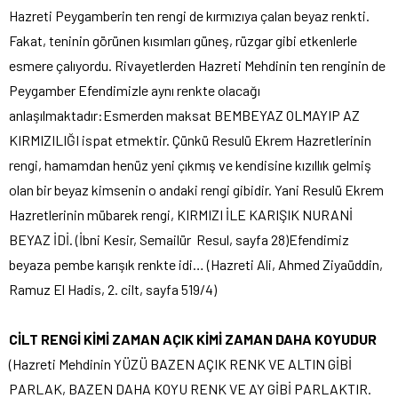
Hazreti Peygamberin ten rengi de kırmızıya çalan beyaz renkti.
Fakat, teninin görünen kısımları güneş, rüzgar gibi etkenlerle
esmere çalıyordu. Rivayetlerden Hazreti Mehdinin ten renginin de
Peygamber Efendimizle aynı renkte olacağı
anlaşılmaktadır:Esmerden maksat BEMBEYAZ OLMAYIP AZ
KIRMIZILIĞI ispat etmektir. Çünkü Resulü Ekrem Hazretlerinin
rengi, hamamdan henüz yeni çıkmış ve kendisine kızıllık gelmiş
olan bir beyaz kimsenin o andaki rengi gibidir. Yani Resulü Ekrem
Hazretlerinin mübarek rengi, KIRMIZI İLE KARIŞIK NURANİ
BEYAZ İDİ. (İbni Kesir, Semailür Resul, sayfa 28)Efendimiz
beyaza pembe karışık renkte idi… (Hazreti Ali, Ahmed Ziyaüddin,
Ramuz El Hadis, 2. cilt, sayfa 519/4)
CİLT RENGİ KİMİ ZAMAN AÇIK KİMİ ZAMAN DAHA KOYUDUR
(Hazreti Mehdinin YÜZÜ BAZEN AÇIK RENK VE ALTIN GİBİ
PARLAK, BAZEN DAHA KOYU RENK VE AY GİBİ PARLAKTIR.