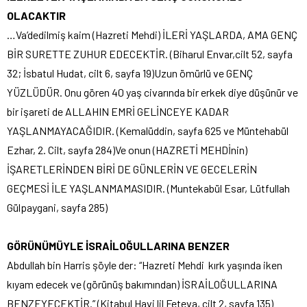
OLACAKTIR
…Va’dedilmiş kaim (Hazreti Mehdi) İLERİ YAŞLARDA, AMA GENÇ
BİR SURETTE ZUHUR EDECEKTİR. (Biharul Envar,cilt 52, sayfa
32; İsbatul Hudat, cilt 6, sayfa 19)Uzun ömürlü ve GENÇ
YÜZLÜDÜR. Onu gören 40 yaş civarında bir erkek diye düşünür ve
bir işareti de ALLAHIN EMRİ GELİNCEYE KADAR
YAŞLANMAYACAĞIDIR. (Kemalüddin, sayfa 625 ve Müntehabül
Ezhar, 2. Cilt, sayfa 284)Ve onun (HAZRETİ MEHDİnin)
İŞARETLERİNDEN BİRİ DE GÜNLERİN VE GECELERİN
GEÇMESİ İLE YAŞLANMAMASIDIR. (Muntekabül Esar, Lütfullah
Gülpaygani, sayfa 285)
GÖRÜNÜMÜYLE İSRAİLOĞULLARINA BENZER
Abdullah bin Harris şöyle der: “Hazreti Mehdi kırk yaşında iken
kıyam edecek ve (görünüş bakımından) İSRAİLOĞULLARINA
BENZEYECEKTİR.” (Kitabul Havi lil Feteva, cilt 2, sayfa 135)