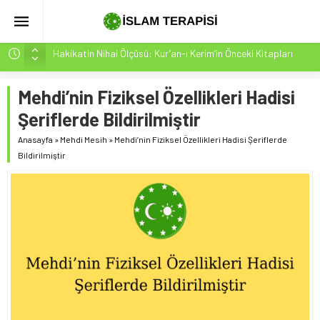
Hakikatin Nihai Ölçüsü: Kur’an-ı Kerim’in Önceki Kitapları
Tasdiki ve Tahrifleri Arındırması
Peygamber Müjdesi Mehdi Mesih’in Gelişi Kitabımız
Mehdi’nin Fiziksel Özellikleri Hadisi
26.07.2026 Tarihinde Güncellenmiştir(ÇOK ÖNEMLİ)
Şeriflerde Bildirilmiştir
İsrâ Sûresi(17) 1. Ayet’in 7 Dilde Yazılışı
Anasayfa
»
Mehdi Mesih
»
Mehdi’nin Fiziksel Özellikleri Hadisi Şeriflerde
SAKIN ÇOĞUNLUK SİZİ ALDATMASIN
Bildirilmiştir
Mehdi-Mesih’in Fiziksel Özellikleri-2