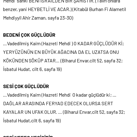
Mehdi sanki BENİ İSRAİLDEN BİR ŞAHISTIR. (Tavrı onlara
benzer, yani HEYBETLİ VE ACAR.) (Kitabül Burhan Fi Alametil
Mehdiyyil Ahir Zaman, sayfa 23-30)
BEDENİ ÇOK GÜÇLÜDÜR
…Vadedilmiş Kaim (Hazreti Mehdi ) O KADAR GÜÇLÜDÜR Kİ;
YERYÜZÜNÜN EN BÜYÜK AĞACINA DA EL UZATSA ONU
KÖKÜNDEN SÖKÜP ATAR… (Biharul Envar,cilt 52, sayfa 32;
İsbatul Hudat, cilt 6, sayfa 19)
SESİ ÇOK GÜÇLÜDÜR
…Vadedilmiş Kaim (Hazreti Mehdi O kadar güçlüdür ki; …
DAĞLAR ARASINDA FERYAD EDECEK OLURSA SERT
KAYALAR UN UFAK OLUR. … (Biharul Envar,cilt 52, sayfa 32;
İsbatul Hudat,cilt 6, sayfa 19)