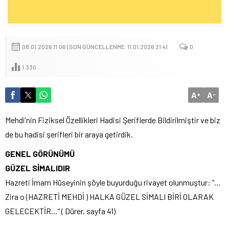
08.01.2026 11:06 | SON GÜNCELLENME: 11.01.2026 21:41
0
1.330
A
A
+
-
Mehdi’nin Fiziksel Özellikleri Hadisi Şeriflerde Bildirilmiştir ve biz
de bu hadisi şerifleri bir araya getirdik.
GENEL GÖRÜNÜMÜ
GÜZEL SİMALIDIR
Hazreti İmam Hüseyinin şöyle buyurduğu rivayet olunmuştur: “…
Zira o (HAZRETİ MEHDİ ) HALKA GÜZEL SİMALI BİRİ OLARAK
GELECEKTİR…” ( Dürer, sayfa 41)