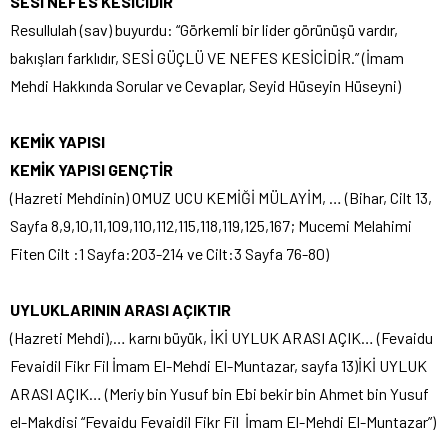
SESİ NEFES KESİCİDİR
Resullulah (sav) buyurdu: “Görkemli bir lider görünüşü vardır,
bakışları farklıdır, SESİ GÜÇLÜ VE NEFES KESİCİDİR.” (İmam
Mehdi Hakkında Sorular ve Cevaplar, Seyid Hüseyin Hüseyni)
KEMİK YAPISI
KEMİK YAPISI GENÇTİR
(Hazreti Mehdinin) OMUZ UCU KEMİĞİ MÜLAYİM, … (Bihar, Cilt 13,
Sayfa 8,9,10,11,109,110,112,115,118,119,125,167; Mucemi Melahimi
Fiten Cilt :1 Sayfa:203-214 ve Cilt:3 Sayfa 76-80)
UYLUKLARININ ARASI AÇIKTIR
(Hazreti Mehdi),… karnı büyük, İKİ UYLUK ARASI AÇIK… (Fevaidu
Fevaidil Fikr Fil İmam El-Mehdi El-Muntazar, sayfa 13)İKİ UYLUK
ARASI AÇIK… (Meriy bin Yusuf bin Ebi bekir bin Ahmet bin Yusuf
el-Makdisi “Fevaidu Fevaidil Fikr Fil İmam El-Mehdi El-Muntazar”)