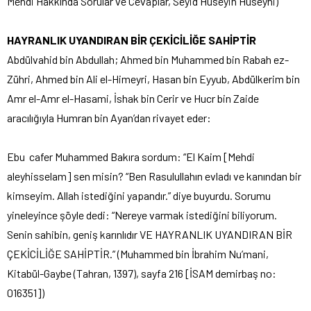
Mehdi Hakkında Sorular ve Cevaplar, Seyid Hüseyin Hüseyni)
HAYRANLIK UYANDIRAN BİR ÇEKİCİLİĞE SAHİPTİR
Abdülvahid bin Abdullah; Ahmed bin Muhammed bin Rabah ez-
Zühri, Ahmed bin Ali el-Himeyri, Hasan bin Eyyub, Abdülkerim bin
Amr el-Amr el-Hasami, İshak bin Cerir ve Hucr bin Zaide
aracılığıyla Humran bin Ayan’dan rivayet eder:
Ebu cafer Muhammed Bakıra sordum: “El Kaim [Mehdi
aleyhisselam] sen misin? “Ben Rasulullahın evladı ve kanından bir
kimseyim. Allah istediğini yapandır.” diye buyurdu. Sorumu
yineleyince şöyle dedi: “Nereye varmak istediğini biliyorum.
Senin sahibin, geniş karınlıdır VE HAYRANLIK UYANDIRAN BİR
ÇEKİCİLİĞE SAHİPTİR.” (Muhammed bin İbrahim Nu’mani,
Kitabül-Gaybe (Tahran, 1397), sayfa 216 [İSAM demirbaş no:
016351])