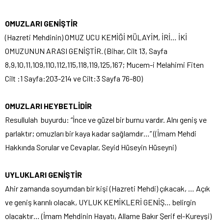
OMUZLARI GENİŞTİR
(Hazreti Mehdinin) OMUZ UCU KEMİĞİ MÜLAYİM, İRİ… İKİ
OMUZUNUN ARASI GENİŞTİR. (Bihar, Cilt 13, Sayfa
8,9,10,11,109,110,112,115,118,119,125,167; Mucem-i Melahimi Fiten
Cilt :1 Sayfa:203-214 ve Cilt:3 Sayfa 76-80)
OMUZLARI HEYBETLİDİR
Resullulah buyurdu: “İnce ve güzel bir burnu vardır. Alnı geniş ve
parlaktır; omuzları bir kaya kadar sağlamdır…” ((İmam Mehdi
Hakkında Sorular ve Cevaplar, Seyid Hüseyin Hüseyni)
UYLUKLARI GENİŞTİR
Ahir zamanda soyumdan bir kişi (Hazreti Mehdi) çıkacak, … Açık
ve geniş karınlı olacak, UYLUK KEMİKLERİ GENİŞ… belirgin
olacaktır… (İmam Mehdinin Hayatı, Allame Bakır Şerif el-Kureyşi)