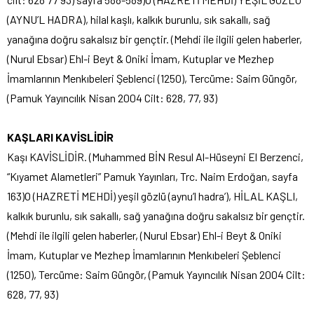
(AYNU’L HADRA), hilal kaşlı, kalkık burunlu, sık sakallı, sağ
yanağına doğru sakalsız bir gençtir. (Mehdi ile ilgili gelen haberler,
(Nurul Ebsar) Ehl-i Beyt & Oniki İmam, Kutuplar ve Mezhep
İmamlarının Menkıbeleri Şeblenci (1250), Tercüme: Saim Güngör,
(Pamuk Yayıncılık Nisan 2004 Cilt: 628, 77, 93)
KAŞLARI KAVİSLİDİR
Kaşı KAVİSLİDİR. (Muhammed BİN Resul Al-Hüseyni El Berzenci,
“Kıyamet Alametleri” Pamuk Yayınları, Trc. Naim Erdoğan, sayfa
163)O (HAZRETİ MEHDİ) yeşil gözlü (aynu’l hadra’), HİLAL KAŞLI,
kalkık burunlu, sık sakallı, sağ yanağına doğru sakalsız bir gençtir.
(Mehdi ile ilgili gelen haberler, (Nurul Ebsar) Ehl-i Beyt & Oniki
İmam, Kutuplar ve Mezhep İmamlarının Menkıbeleri Şeblenci
(1250), Tercüme: Saim Güngör, (Pamuk Yayıncılık Nisan 2004 Cilt:
628, 77, 93)