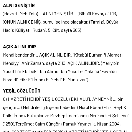
ALNI GENİŞTİR
(Hazreti Mehdinin)… ALNI GENİŞTİR… (Bihaül Envar, cilt 13,
)ONUN ALNI GENİŞ, burnu ise ince olacaktır. (Tırmizi, Büyük
Hadis Külliyatı, Rudani, 5. Cilt, sayfa 365)
AÇIK ALINLIDIR
Mehdi bendendir… AÇIK ALINLIDIR. (Kitabül Burhan fi Alametil
Mehdiyyil Ahir Zaman, sayfa 21)O, AÇIK ALINLIDIR. (Meriy bin
Yusuf bin Ebi bekir bin Ahmet bin Yusuf el Makdisi “Fevaidu
Fevaidi’l Fikr Fil İmam El Mehdi El Muntazar”)
YEŞİL GÖZLÜDÜR
O (HAZRETİ MEHDİ) YEŞİL GÖZLÜ (EKHALU’L AYNEYNİ) … bir
gençtir… (Mehdi ile ilgili gelen haberler, (Nurul Ebsar) Ehl-i Beyt &
Oniki İmam, Kutuplar ve Mezhep İmamlarının Menkıbeleri Şeblenci
(1250),Tercüme: Saim Güngör, (Pamuk Yayıncılık, Nisan 2004,
cilt: 628 77 93) sayfa 588-589)O (HAZRETİ MEHDİ) YEŞİL GÖZLÜ