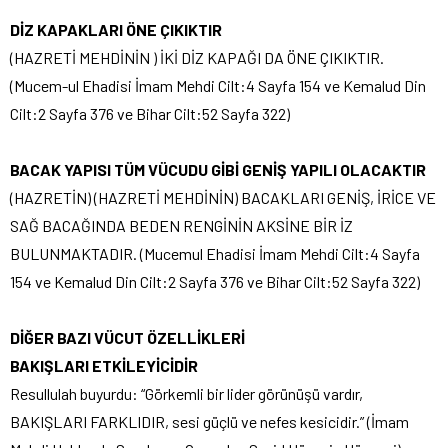
DİZ KAPAKLARI ÖNE ÇIKIKTIR
(HAZRETİ MEHDİNİN ) İKİ DİZ KAPAĞI DA ÖNE ÇIKIKTIR.
(Mucem-ul Ehadisi İmam Mehdi Cilt:4 Sayfa 154 ve Kemalud Din
Cilt:2 Sayfa 376 ve Bihar Cilt:52 Sayfa 322)
BACAK YAPISI TÜM VÜCUDU GİBİ GENİŞ YAPILI OLACAKTIR
(HAZRETİN) (HAZRETİ MEHDİNİN) BACAKLARI GENİŞ, İRİCE VE
SAĞ BACAĞINDA BEDEN RENGİNİN AKSİNE BİR İZ
BULUNMAKTADIR. (Mucemul Ehadisi İmam Mehdi Cilt:4 Sayfa
154 ve Kemalud Din Cilt:2 Sayfa 376 ve Bihar Cilt:52 Sayfa 322)
DİĞER BAZI VÜCUT ÖZELLİKLERİ
BAKIŞLARI ETKİLEYİCİDİR
Resullulah buyurdu: “Görkemli bir lider görünüşü vardır,
BAKIŞLARI FARKLIDIR, sesi güçlü ve nefes kesicidir.” (İmam