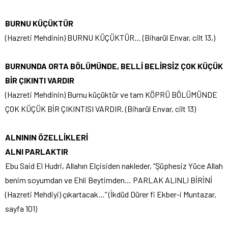
BURNU KÜÇÜKTÜR
(Hazreti Mehdinin) BURNU KÜÇÜKTÜR… (Biharül Envar, cilt 13,)
BURNUNDA ORTA BÖLÜMÜNDE, BELLİ BELİRSİZ ÇOK KÜÇÜK
BİR ÇIKINTI VARDIR
(Hazreti Mehdinin) Burnu küçüktür ve tam KÖPRÜ BÖLÜMÜNDE
ÇOK KÜÇÜK BİR ÇIKINTISI VARDIR. (Biharül Envar, cilt 13)
ALNININ ÖZELLİKLERİ
ALNI PARLAKTIR
Ebu Said El Hudri, Allahın Elçisiden nakleder, “Şüphesiz Yüce Allah
benim soyumdan ve Ehli Beytimden… PARLAK ALINLI BİRİNİ
(Hazreti Mehdiyi) çıkartacak…” (İkdüd Dürer fi Ekber-i Muntazar,
sayfa 101)