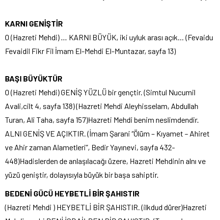
KARNI GENİŞTİR
O (Hazreti Mehdi) … KARNI BÜYÜK, iki uyluk arası açık… (Fevaidu
Fevaidil Fikr Fil İmam El-Mehdi El-Muntazar, sayfa 13)
BAŞI BÜYÜKTÜR
O (Hazreti Mehdi) GENİŞ YÜZLÜ bir gençtir. (Simtul Nucumil
Avali,cilt 4, sayfa 138) (Hazreti Mehdi Aleyhisselam, Abdullah
Turan, Ali Taha, sayfa 157)Hazreti Mehdi benim neslimdendir.
ALNI GENİŞ VE AÇIKTIR. (İmam Şarani “Ölüm – Kıyamet – Ahiret
ve Ahir zaman Alametleri”, Bedir Yayınevi, sayfa 432-
448)Hadislerden de anlaşılacağı üzere, Hazreti Mehdinin alnı ve
yüzü geniştir, dolayısıyla büyük bir başa sahiptir.
BEDENİ GÜCÜ HEYBETLİ BİR ŞAHISTIR
(Hazreti Mehdi ) HEYBETLİ BİR ŞAHISTIR. (ilkdud dürer)Hazreti