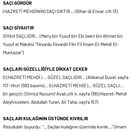
SAÇI GÜRDÜR
(HAZRETİ MEHDİNİN) SAÇI SIKTIR… (Bihar-ül Envar, cilt 13)
SAÇI SİYAHTIR
SİYAH SAÇLIDIR… (Meriy bin Yusuf bin Ebi bekir bin Ahmet bin
Yusuf el Makdisi “Fevaidu Fevaidil Fikr Fil İmam El-Mehdi El-
Muntazar”)
SAÇLARI GÜZELLİĞİYLE DİKKAT ÇEKER
O (HAZRETİ MEHDİ ) … GÜZEL SAÇLIDIR… (Ahbarud Duvel, sayfa
117 -Hicri 1382 basımı)… O (HAZRETİ MEHDİ )… GÜZEL SAÇLI…
bir gençtir. (Simtul Nucumil Avali,cilt 4, sayfa 138) (Hazreti Mehdi
Aleyhisselam, Abdullah Turan, Ali Taha, sayfa 157)
SAÇLARI KULAĞININ ÜSTÜNDE KIVRILIR
Resullulah buyurdu: “…Saçları kulağının üzerinde kıvrılır…” (İmam