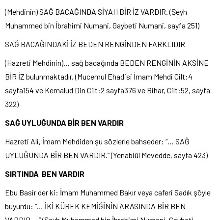
(Mehdinin) SAĞ BACAĞINDA SİYAH BİR İZ VARDIR. (Şeyh
Muhammed bin İbrahimi Numani, Gaybeti Numani, sayfa 251)
SAĞ BACAĞINDAKİ İZ BEDEN RENGİNDEN FARKLIDIR
(Hazreti Mehdinin)… sağ bacağında BEDEN RENGİNİN AKSİNE
BİR İZ bulunmaktadır. (Mucemul Ehadisi İmam Mehdi Cilt:4
sayfa154 ve Kemalud Din Cilt:2 sayfa376 ve Bihar, Cilt:52, sayfa
322)
SAĞ UYLUĞUNDA BİR BEN VARDIR
Hazreti Ali, İmam Mehdiden şu sözlerle bahseder: “… SAĞ
UYLUĞUNDA BİR BEN VARDIR.” (Yenabiül Mevedde, sayfa 423)
SIRTINDA BEN VARDIR
Ebu Basir der ki: İmam Muhammed Bakır veya caferi Sadık şöyle
buyurdu: “… İKİ KÜREK KEMİĞİNİN ARASINDA BİR BEN
VARDIR….” (Şeyh Muhammed bin İbrahimi Numani, Gaybeti