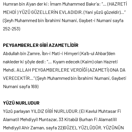
Humran bin A’yan der ki: İmam Muhammed Bakır’a: “… (HAZRETİ
MEHDİ ) YÜZÜ GÜZELLERİN EVLADIDIR. (Yani yüzü güzeldir)…”
(Şeyh Muhammed bin İbrahimi Numani, Gaybet-i Numani sayfa
252-253)
PEYGAMBERLER GİBİ AZAMETLİDİR
Abdullah bin Zamre, İbn-i Mati-i Himyeri (Ka’b-ul Ahbar)’den
nakleder ki şöyle dedi: “… Kıyam edecek (Kaim) olan Hazreti
Mehdi, ALLAH PEYGAMBERLERE VERDİĞİ (AZAMETİ) ONA DA
VERECEKTİR…” (Şeyh Muhammed bin İbrahimi Numani, Gaybeti
Numani sayfa 169)
YÜZÜ NURLUDUR
Yüzü parlayan YILDIZ GİBİ NURLUDUR. (El Kavlul Muhtasar Fi
Alamatil Mehdiyyil Muntazar, 33 Kitabül Burhan Fi Alamatilil
Mehdiyyil Ahir Zaman, sayfa 22)GÜZEL YÜZLÜDÜR. YÜZÜNÜN