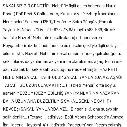
SAKALSIZ BİR GENÇTİR. (Mehdi ile ilgili gelen haberler, (Nurul
Ebsar) Ehli Beyt & Oniki İmam, Kutuplar ve Mezhep İmamlarının
Menkıbeleri Şeblenci (1250),Tercüme: Saim Güngör, (Pamuk
Yayıncılık, Nisan 2004, cilt: 628, 77, 93) sayfa 588-589)Birçok
hadiste Hazreti Mehdinin sakallı olacağını haber veren
Peygamberimiz bu hadisinde de bu sakalın şekliyle ilgili detaylar
bildirmiştir. Hazreti Mehdinin sakal cinsinin ince yapılı olduğunu,
şekil olarak da yanlardan az yani ince olarak inen, aşağı kısmı ise
uzun olacak bir şekle sahip olduğunu ifade etmiştir. HAZRETİ
MEHDİNİN SAKALI HAFİF OLUP SAKALI YANLARDA AZ, AŞAĞI
TARAFI İSE UZUN OLACAKTIR … (Hazreti Mehdi ) orta boylu,
esmer, MECZUM (CEZM EDİLMİŞ YANİ YANLARINA NAZARAN
DAHA UZUN AMA DÜZELTİLMİŞ SAKAL ŞEKLİNE SAHİP),
KEVSEç (SAKALI YANLARDA AZ)… Bir şahıs ki, ona şuayb bin
salih denilir… (Fetavai Hadisiyye, Ebül-Abbas Şehabeddin Ahmed
İbn Hacer el Heytemi-41) Hadisteki “meczum” yani “cezm edilmiş,