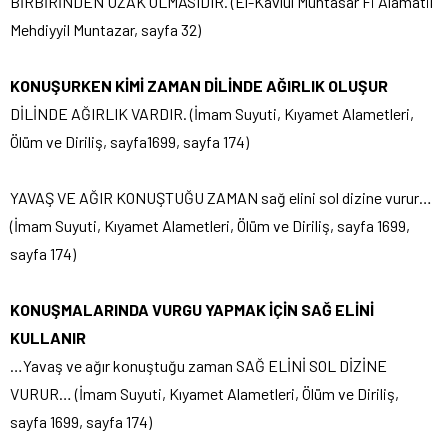
BİRBİRİNDEN UZAK OLMASIDIR. (El-Kavlul Muhtasar Fi Alamatil
Mehdiyyil Muntazar, sayfa 32)
KONUŞURKEN KİMİ ZAMAN DİLİNDE AĞIRLIK OLUŞUR
DİLİNDE AĞIRLIK VARDIR. (İmam Suyuti, Kıyamet Alametleri,
Ölüm ve Diriliş, sayfa1699, sayfa 174)
YAVAŞ VE AĞIR KONUŞTUĞU ZAMAN sağ elini sol dizine vurur…
(İmam Suyuti, Kıyamet Alametleri, Ölüm ve Diriliş, sayfa 1699,
sayfa 174)
KONUŞMALARINDA VURGU YAPMAK İÇİN SAĞ ELİNİ
KULLANIR
…Yavaş ve ağır konuştuğu zaman SAĞ ELİNİ SOL DİZİNE
VURUR… (İmam Suyuti, Kıyamet Alametleri, Ölüm ve Diriliş,
sayfa 1699, sayfa 174)