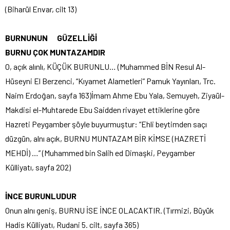
(Biharül Envar, cilt 13)
BURNUNUN GÜZELLİĞİ
BURNU ÇOK MUNTAZAMDIR
O, açık alınlı, KÜÇÜK BURUNLU… (Muhammed BİN Resul Al-
Hüseyni El Berzenci, “Kıyamet Alametleri” Pamuk Yayınları, Trc.
Naim Erdoğan, sayfa 163)İmam Ahme Ebu Yala, Semuyeh, Ziyaül-
Makdisi el-Muhtarede Ebu Saidden rivayet ettiklerine göre
Hazreti Peygamber şöyle buyurmuştur: “Ehli beytimden saçı
düzgün, alnı açık, BURNU MUNTAZAM BİR KİMSE (HAZRETİ
MEHDİ) …” (Muhammed bin Salih ed Dimaşki, Peygamber
Külliyatı, sayfa 202)
İNCE BURUNLUDUR
Onun alnı geniş, BURNU İSE İNCE OLACAKTIR. (Tırmizi, Büyük
Hadis Külliyatı, Rudani 5. cilt, sayfa 365)