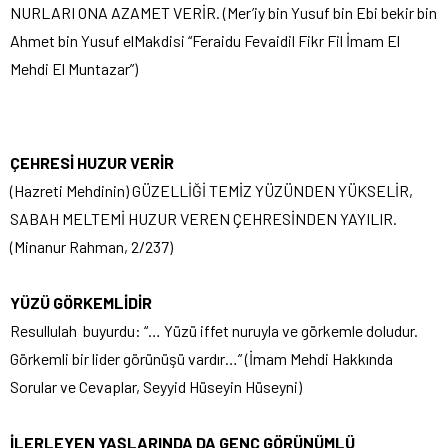
NURLARI ONA AZAMET VERİR. (Mer’iy bin Yusuf bin Ebi bekir bin
Ahmet bin Yusuf elMakdisi “Feraidu Fevaidil Fikr Fil İmam El
Mehdi El Muntazar”)
ÇEHRESİ HUZUR VERİR
(Hazreti Mehdinin) GÜZELLİĞİ TEMİZ YÜZÜNDEN YÜKSELİR,
SABAH MELTEMİ HUZUR VEREN ÇEHRESİNDEN YAYILIR.
(Minanur Rahman, 2/237)
YÜZÜ GÖRKEMLİDİR
Resullulah buyurdu: “… Yüzü iffet nuruyla ve görkemle doludur.
Görkemli bir lider görünüşü vardır…” (İmam Mehdi Hakkında
Sorular ve Cevaplar, Seyyid Hüseyin Hüseyni)
İLERLEYEN YAŞLARINDA DA GENÇ GÖRÜNÜMLÜ