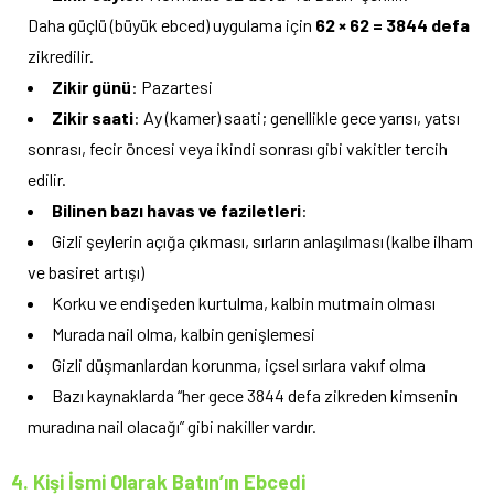
Daha güçlü (büyük ebced) uygulama için
62 × 62 = 3844 defa
zikredilir.
Zikir günü
: Pazartesi
Zikir saati
: Ay (kamer) saati; genellikle gece yarısı, yatsı
sonrası, fecir öncesi veya ikindi sonrası gibi vakitler tercih
edilir.
Bilinen bazı havas ve faziletleri
:
Gizli şeylerin açığa çıkması, sırların anlaşılması (kalbe ilham
ve basiret artışı)
Korku ve endişeden kurtulma, kalbin mutmain olması
Murada nail olma, kalbin genişlemesi
Gizli düşmanlardan korunma, içsel sırlara vakıf olma
Bazı kaynaklarda “her gece 3844 defa zikreden kimsenin
muradına nail olacağı” gibi nakiller vardır.
4. Kişi İsmi Olarak Batın’ın Ebcedi