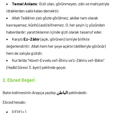
Temel Anlamı
: Gizli olan, görünmeyen, zâtı ve mahiyetiyle
idraklerden saklı kalan demektir.
Allah Teâlâ’nın zatı gözle görülmez, akıllar tam olarak
kavrayamaz, künhü (aslı) bilinemez. O, her şeyin iç yüzünden
haberdardır; yarattıklarının içinde gizli olarak tasarruf eder.
Karşıtı
Ez-Zâhir
(açık, görünen) ismiyle birlikte
değerlendirilir: Allah hem her şeye açıktır (delilleriyle görünür)
hem de zatıyla gizlidir.
Kur’ân’da “Hûve’l-Evvelu ve’l-Âhiru ve’z-Zâhiru ve’l-Bâtın”
(Hadîd Sûresi 3. âyet) şeklinde geçer.
2. Ebced Değeri
Batın kelimesinin Arapça yazılışı
الباطن
şeklindedir.
Ebced hesabı:
ا (Elif) = 1