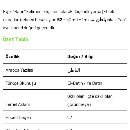
Eğer “Batın” kelimesi kişi ismi olarak düşünülüyorsa (El- eki
olmadan), ebced hesabı yine
62
→ 2 + 1 + 9 + 50 =
باطن
çıkar. Yani
aynı ebced değeri geçerlidir.
Özet Tablo
Özellik
Değer / Bilgi
Arapça Yazılışı
الباطن
Türkçe Okunuşu
El-Bâtın / Yâ Bâtın
Gizli olan, içte saklı olan,
Temel Anlam
görünmeyen
Ebced Değeri
62