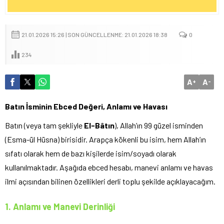
21.01.2026 15:26 | SON GÜNCELLENME: 21.01.2026 18:38
0
234
A
A
+
-
Batın İsminin Ebced Değeri, Anlamı ve Havası
Batın (veya tam şekliyle
El-Bâtın
), Allah’ın 99 güzel isminden
(Esma-ül Hüsna) birisidir. Arapça kökenli bu isim, hem Allah’ın
sıfatı olarak hem de bazı kişilerde isim/soyadı olarak
kullanılmaktadır. Aşağıda ebced hesabı, manevi anlamı ve havas
ilmi açısından bilinen özellikleri derli toplu şekilde açıklayacağım.
1. Anlamı ve Manevi Derinliği