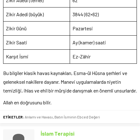
Zikir Adedi (temel)
62
Zikir Adedi (büyük)
3844 (62×62)
Zikir Günü
Pazartesi
Zikir Saati
Ay (kamer) saati
Karşıt İsmi
Ez-Zâhir
Bu bilgiler klasik havas kaynakları, Esma-ül Hüsna şerhleri ve
geleneksel nakillere dayanır. Manevi uygulamalarda niyetin
temizliği, ihlas ve ehil bir mürşide danışmak en önemli unsurlardır.
Allah en doğrusunu bilir.
ETİKETLER:
Anlamı ve Havası
,
Batın İsminin Ebced Değeri
İslam Terapisi