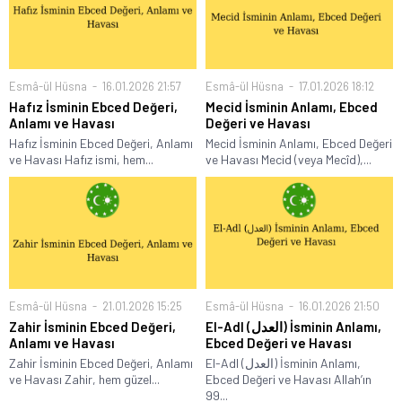
Esmâ-ül Hüsna
16.01.2026 21:57
Esmâ-ül Hüsna
17.01.2026 18:12
Hafız İsminin Ebced Değeri,
Mecid İsminin Anlamı, Ebced
Anlamı ve Havası
Değeri ve Havası
Hafız İsminin Ebced Değeri, Anlamı
Mecid İsminin Anlamı, Ebced Değeri
ve Havası Hafız ismi, hem...
ve Havası Mecid (veya Mecîd),...
Esmâ-ül Hüsna
21.01.2026 15:25
Esmâ-ül Hüsna
16.01.2026 21:50
Zahir İsminin Ebced Değeri,
El-Adl (العدل) İsminin Anlamı,
Anlamı ve Havası
Ebced Değeri ve Havası
Zahir İsminin Ebced Değeri, Anlamı
El-Adl (العدل) İsminin Anlamı,
ve Havası Zahir, hem güzel...
Ebced Değeri ve Havası Allah’ın
99...