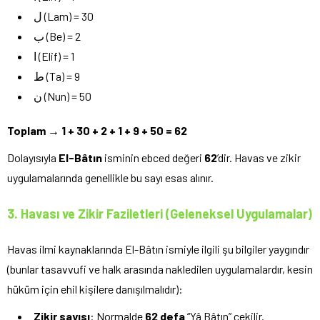
ل (Lam) = 30
ب (Be) = 2
ا (Elif) = 1
ط (Ta) = 9
ن (Nun) = 50
Toplam → 1 + 30 + 2 + 1 + 9 + 50 = 62
Dolayısıyla
El-Bâtın
isminin ebced değeri
62
’dir. Havas ve zikir
uygulamalarında genellikle bu sayı esas alınır.
3. Havası ve Zikir Faziletleri (Geleneksel Uygulamalar)
Havas ilmi kaynaklarında El-Bâtın ismiyle ilgili şu bilgiler yaygındır
(bunlar tasavvufi ve halk arasında nakledilen uygulamalardır, kesin
hüküm için ehil kişilere danışılmalıdır):
Zikir sayısı
: Normalde
62 defa
“Yâ Bâtın” çekilir.