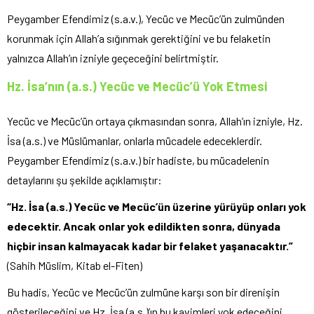
Peygamber Efendimiz (s.a.v.), Yecüc ve Mecüc’ün zulmünden
korunmak için Allah’a sığınmak gerektiğini ve bu felaketin
yalnızca Allah’ın izniyle geçeceğini belirtmiştir.
Hz. İsa’nın (a.s.) Yecüc ve Mecüc’ü Yok Etmesi
Yecüc ve Mecüc’ün ortaya çıkmasından sonra, Allah’ın izniyle, Hz.
İsa (a.s.) ve Müslümanlar, onlarla mücadele edeceklerdir.
Peygamber Efendimiz (s.a.v.) bir hadiste, bu mücadelenin
detaylarını şu şekilde açıklamıştır:
“Hz. İsa (a.s.) Yecüc ve Mecüc’ün üzerine yürüyüp onları yok
edecektir. Ancak onlar yok edildikten sonra, dünyada
hiçbir insan kalmayacak kadar bir felaket yaşanacaktır.”
(Sahih Müslim, Kitab el-Fiten)
Bu hadis, Yecüc ve Mecüc’ün zulmüne karşı son bir direnişin
gösterileceğini ve Hz. İsa (a.s.)’ın bu kavimleri yok edeceğini