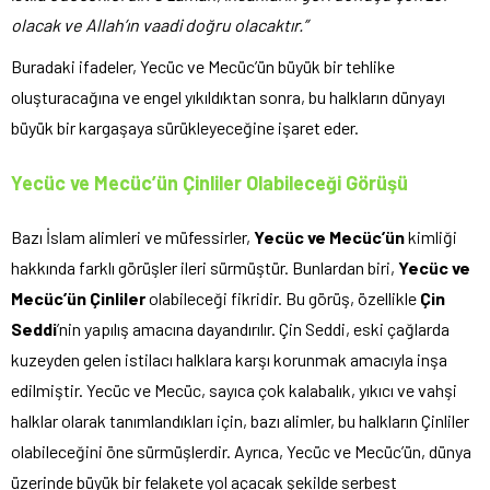
olacak ve Allah’ın vaadi doğru olacaktır.”
Buradaki ifadeler, Yecüc ve Mecüc’ün büyük bir tehlike
oluşturacağına ve engel yıkıldıktan sonra, bu halkların dünyayı
büyük bir kargaşaya sürükleyeceğine işaret eder.
Yecüc ve Mecüc’ün Çinliler Olabileceği Görüşü
Bazı İslam alimleri ve müfessirler,
Yecüc ve Mecüc’ün
kimliği
hakkında farklı görüşler ileri sürmüştür. Bunlardan biri,
Yecüc ve
Mecüc’ün Çinliler
olabileceği fikridir. Bu görüş, özellikle
Çin
Seddi
’nin yapılış amacına dayandırılır. Çin Seddi, eski çağlarda
kuzeyden gelen istilacı halklara karşı korunmak amacıyla inşa
edilmiştir. Yecüc ve Mecüc, sayıca çok kalabalık, yıkıcı ve vahşi
halklar olarak tanımlandıkları için, bazı alimler, bu halkların Çinliler
olabileceğini öne sürmüşlerdir. Ayrıca, Yecüc ve Mecüc’ün, dünya
üzerinde büyük bir felakete yol açacak şekilde serbest