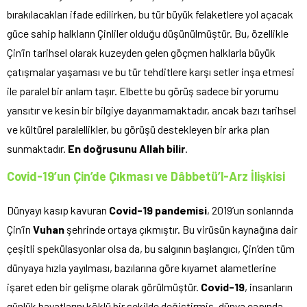
bırakılacakları ifade edilirken, bu tür büyük felaketlere yol açacak
güce sahip halkların Çinliler olduğu düşünülmüştür. Bu, özellikle
Çin’in tarihsel olarak kuzeyden gelen göçmen halklarla büyük
çatışmalar yaşaması ve bu tür tehditlere karşı setler inşa etmesi
ile paralel bir anlam taşır. Elbette bu görüş sadece bir yorumu
yansıtır ve kesin bir bilgiye dayanmamaktadır, ancak bazı tarihsel
ve kültürel paralellikler, bu görüşü destekleyen bir arka plan
sunmaktadır.
En doğrusunu Allah bilir
.
Covid-19’un Çin’de Çıkması ve Dâbbetü’l-Arz İlişkisi
Dünyayı kasıp kavuran
Covid-19 pandemisi
, 2019’un sonlarında
Çin’in
Vuhan
şehrinde ortaya çıkmıştır. Bu virüsün kaynağına dair
çeşitli spekülasyonlar olsa da, bu salgının başlangıcı, Çin’den tüm
dünyaya hızla yayılması, bazılarına göre kıyamet alametlerine
işaret eden bir gelişme olarak görülmüştür.
Covid-19
, insanların
günlük hayatlarını köklü bir şekilde değiştirmiş, dünya çapında