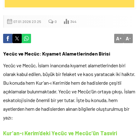
07.01.2026 23:25
0
344
A
A
+
-
Yecüc ve Mecüc: Kıyamet Alametlerinden Birisi
Yecüc ve Mecüc, İslam inancında kıyamet alametlerinden biri
olarak kabul edilen, büyük bir felaket ve kaos yaratacak iki halktır.
Bu konuda hem Kur’an-ı Kerim’de hem de hadislerde çeşitli
açıklamalar bulunmaktadır. Yecüc ve Mecüc’ün ortaya çıkışı, İslam
eskatolojisinde önemli bir yer tutar. İşte bu konuda, hem
ayetlerden hem de hadislerden alınan bilgilerle oluşturulmuş bir
yazı:
Kur’an-ı Kerim’deki Yecüc ve Mecüc’ün Tasviri