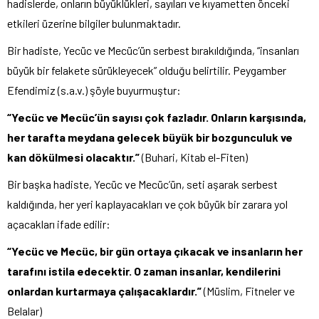
hadislerde, onların büyüklükleri, sayıları ve kıyametten önceki
etkileri üzerine bilgiler bulunmaktadır.
Bir hadiste, Yecüc ve Mecüc’ün serbest bırakıldığında, “insanları
büyük bir felakete sürükleyecek” olduğu belirtilir. Peygamber
Efendimiz (s.a.v.) şöyle buyurmuştur:
“Yecüc ve Mecüc’ün sayısı çok fazladır. Onların karşısında,
her tarafta meydana gelecek büyük bir bozgunculuk ve
kan dökülmesi olacaktır.”
(Buhari, Kitab el-Fiten)
Bir başka hadiste, Yecüc ve Mecüc’ün, seti aşarak serbest
kaldığında, her yeri kaplayacakları ve çok büyük bir zarara yol
açacakları ifade edilir:
“Yecüc ve Mecüc, bir gün ortaya çıkacak ve insanların her
tarafını istila edecektir. O zaman insanlar, kendilerini
onlardan kurtarmaya çalışacaklardır.”
(Müslim, Fitneler ve
Belalar)