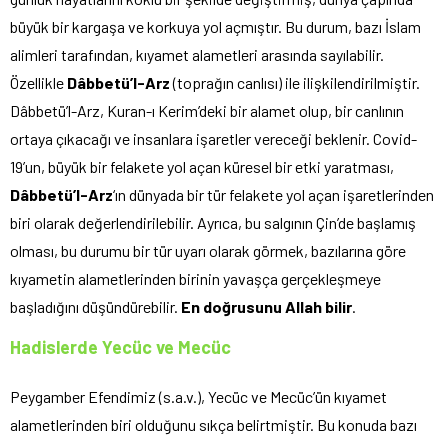
büyük bir kargaşa ve korkuya yol açmıştır. Bu durum, bazı İslam
alimleri tarafından, kıyamet alametleri arasında sayılabilir.
Özellikle
Dâbbetü’l-Arz
(toprağın canlısı) ile ilişkilendirilmiştir.
Dâbbetü’l-Arz, Kuran-ı Kerim’deki bir alamet olup, bir canlının
ortaya çıkacağı ve insanlara işaretler vereceği beklenir. Covid-
19’un, büyük bir felakete yol açan küresel bir etki yaratması,
Dâbbetü’l-Arz
‘ın dünyada bir tür felakete yol açan işaretlerinden
biri olarak değerlendirilebilir. Ayrıca, bu salgının Çin’de başlamış
olması, bu durumu bir tür uyarı olarak görmek, bazılarına göre
kıyametin alametlerinden birinin yavaşça gerçekleşmeye
başladığını düşündürebilir.
En doğrusunu Allah bilir
.
Hadislerde Yecüc ve Mecüc
Peygamber Efendimiz (s.a.v.), Yecüc ve Mecüc’ün kıyamet
alametlerinden biri olduğunu sıkça belirtmiştir. Bu konuda bazı