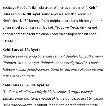
Yecüc ve Mecüc ile ilgili olarak en bilinen ayetlerden biri,
Kehf
Suresi’nin 94-98. ayetlerinde
yer alır. Ayetler, Yecüc ve
Mecüc’ün, Hz. Zülkarneyn’in bir dağda onlara karşı bir set yaparak
onları engellediğini anlatır. Bu set, Yecüc ve Mecüc’ün kıyamet
öncesi serbest bırakılmalarına kadar onları hapseden bir engel
olmuştur.
Kehf Suresi, 94. Ayet:
“Bizimle senin aranda bir engel var mı?” dediler. Hz. Zülkarneyn,
“Rabbim, işte bu engel, Rabbinin bana verdiği güçtür. Ancak
Rabbinin vaadi geldiği zaman, bunu bir düzene sokacak ve onu
düzleyecektir” dedi.
Kehf Suresi, 97-98. Ayetler:
“Yecüc ve Mecüc çok büyük bir kavimdir. O engel yıkıldığı
zaman, onlar her tarafa yayılacaklar ve dünyanın dört bir yanını
istila edeceklerdir. O zaman, insanların geri dönüşü çok zor