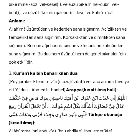
bike minel-aczi vel-kesel(i), ve eûzü bike minel-cübni vel-
buhl(i), ve eûzü bike min galebetid-deyni ve kahrir-ricâl.
Anlamı:
Allah’ım! Üzüntüden ve kederden sana sığınırım. Acizlikten ve
tembellikten sana sığınırım. Korkaklıktan ve cimrilikten sana
sığınırım. Borcun ağır basmasından ve insanların zulmünden
sana sığınırım. Bu dua hem üzüntü hem de genel sıkıntılar için
çok etkilidir.
Kur’an’ı kalbin baharı kılan dua
(Peygamber Efendimiz’in (s.a.v.) üzüntü ve tasa anında tavsiye
ettiği dua – Ahmed b. Hanbel)
Arapça (kısaltılmış hali):
اللَّهُمَّ إِنِّي عَبْدُكَ ابْنُ عَبْدِكَ ابْنُ أَمَتِكَ نَاصِيَتِي بِيَدِكَ مَاضٍ فِيَّ حُكْمُكَ
عَدْلٌ فِيَّ قَضَاؤُكَ أَسْأَلُكَ بِكُلِّ اسْمٍ هُوَ لَكَ … أَنْ تَجْعَلَ الْقُرْآنَ رَبِيعَ
قَلْبِي وَنُورَ صَدْرِي وَجِلَاءَ حُزْنِي وَذَهَابَ هَمِّي
Türkçe okunuşu
(kısaltılmış):
Allâhümme innî abduk(e), ibnu abdik(e), ibnu emetik(e),