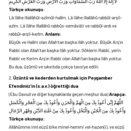
لَا إِلَٰهَ إِلَّا اللَّهُ رَبُّ السَّمَاوَاتِ وَرَبُّ الْأَرْضِ وَرَبُّ الْعَرْشِ الْكَرِيمِ
Türkçe okunuşu:
Lâ ilâhe illallâhül-azîmül-halîm. Lâ ilâhe illallâhü rabbül-arşil-
azîm. Lâ ilâhe illallâhü rabbüs-semâvâti ve rabbül-ardı ve
rabbül-arşil-kerîm.
Anlamı:
Büyük ve Halîm olan Allah’tan başka ilâh yoktur. Büyük Arş’ın
Rabbi olan Allah’tan başka ilâh yoktur. Göklerin Rabbi, yerin
Rabbi ve Kerim Arş’ın Rabbi olan Allah’tan başka ilâh yoktur.
Bu dua, üzüntü ve sıkıntıda çokça tavsiye edilir.
Üzüntü ve kederden kurtulmak için Peygamber
Efendimiz’in (s.a.v.) öğrettiği dua
(Ebu Davud ve diğer kaynaklarda geçen meşhur dua)
Arapça:
اللَّهُمَّ إِنِّي أَعُوذُ بِكَ مِنَ الْهَمِّ وَالْحَزَنِ وَأَعُوذُ بِكَ مِنَ الْعَجْزِ وَالْكَسَلِ
وَأَعُوذُ بِكَ مِنَ الْجُبْنِ وَالْبُخْلِ وَأَعُوذُ بِكَ مِنْ غَلَبَةِ الدَّيْنِ وَقَهْرِ الرِّجَالِ
Türkçe okunuşu:
Allâhümme innî eûzü bike minel-hemmi vel-hazen(i), ve eûzü