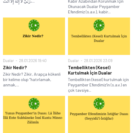
رَبِّيْ لَا إِلٰهَ إِلَّا أَنْتَ،...
Kabir Azabından Korunmak İçin
Okunacak Dualar Peygamber
Efendimiz (s.a.v.), kabir...
Dualar
28.01.2026 19:40
Dualar
28.01.2026 23:09
Zikir Nedir?
Tembellikten (Kesel)
Kurtulmak İçin Dualar
Zikir Nedir? Zikir, Arapça kökenli
bir kelime olup “hatırlamak,
Tembellikten (kesel) kurtulmak için
anmak,...
Peygamber Efendimiz’in (s.a.v.) en
çok tavsiye...