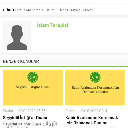
ETİKETLER:
İslam Terapisi
,
Üzüntülü İken Okunacak Dualar
İslam Terapisi
BENZER KONULAR
Dualar
26.01.2026 23:33
Dualar
29.01.2026 00:11
Seyyidül İstiğfar Duası
Kabir Azabından Korunmak
İçin Okunacak Dualar
Seyyidül İstiğfar Duası اَللّٰهُمَّ أَنْتَ