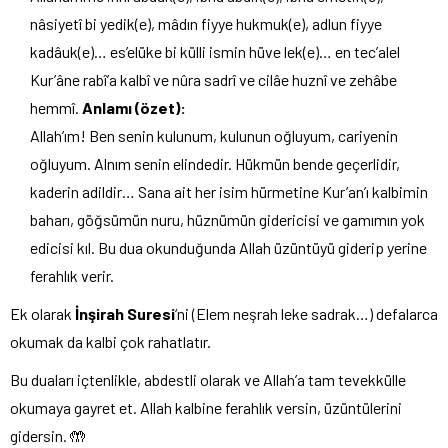
nâsiyetî bi yedik(e), mâdın fiyye hukmuk(e), adlun fiyye
kadâuk(e)… es’elüke bi külli ismin hüve lek(e)… en tec’alel
Kur’âne rabî’a kalbî ve nûra sadrî ve cilâe huznî ve zehâbe
hemmî.
Anlamı (özet):
Allah’ım! Ben senin kulunum, kulunun oğluyum, cariyenin
oğluyum. Alnım senin elindedir. Hükmün bende geçerlidir,
kaderin adildir… Sana ait her isim hürmetine Kur’an’ı kalbimin
baharı, göğsümün nuru, hüznümün gidericisi ve gamımın yok
edicisi kıl. Bu dua okunduğunda Allah üzüntüyü giderip yerine
ferahlık verir.
Ek olarak
İnşirah Suresi
‘ni (Elem neşrah leke sadrak…) defalarca
okumak da kalbi çok rahatlatır.
Bu duaları içtenlikle, abdestli olarak ve Allah’a tam tevekkülle
okumaya gayret et. Allah kalbine ferahlık versin, üzüntülerini
gidersin. 🤲