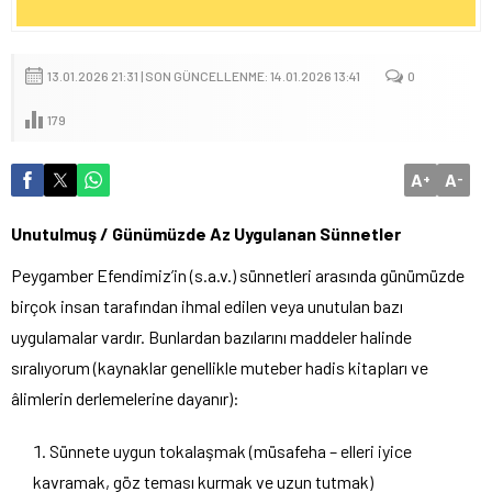
13.01.2026 21:31 | SON GÜNCELLENME: 14.01.2026 13:41
0
179
A
A
+
-
Unutulmuş / Günümüzde Az Uygulanan Sünnetler
Peygamber Efendimiz’in (s.a.v.) sünnetleri arasında günümüzde
birçok insan tarafından ihmal edilen veya unutulan bazı
uygulamalar vardır. Bunlardan bazılarını maddeler halinde
sıralıyorum (kaynaklar genellikle muteber hadis kitapları ve
âlimlerin derlemelerine dayanır):
Sünnete uygun tokalaşmak (müsafeha – elleri iyice
kavramak, göz teması kurmak ve uzun tutmak)