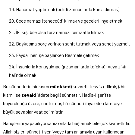
Hacamat yaptırmak (belirli zamanlarda kan aldırmak)
Gece namazı (teheccüd) kılmak ve geceleri ihya etmek
İki kişi bile olsa farz namazı cemaatle kılmak
Başkasına borç verirken şahit tutmak veya senet yazmak
Faydalı her işe başlarken Besmele çekmek
İnsanlarla konuşulmadığı zamanlarda tefekkür veya zikir
halinde olmak
Bu sünnetlerin bir kısmı
müekked
(kuvvetli teşvik edilmiş), bir
kısmı ise
zevaid
(âdete bağlı) sünnettir. Hadis-i şerifte
buyurulduğu üzere, unutulmuş bir sünneti ihya eden kimseye
büyük sevaplar vaat edilmiştir.
Hangilerini yapabiliyorsanız onlarla başlamak bile çok kıymetlidir.
Allah bizleri sünnet-i seniyyeye tam anlamıyla uyan kullarından