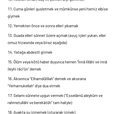
Cuma günleri gusletmek ve mümkünse yeni/temiz elbise
giymek
Yemekten önce ve sonra elleri yıkamak
Duada elleri sünnet üzere açmak (avuç içleri yukarı, eller
omuz hizasında veya biraz aşağıda)
Yatağa abdestli girmek
Ölüm veya kötü haber duyunca hemen “İnnâ lillâhi ve innâ
ileyhi râci‘ûn” demek
Aksırınca “Elhamdülillah” demek ve aksırana
“Yerhamukellah” diye dua etmek
Selamı sünnete uygun vermek (“Esselâmü aleyküm ve
rahmetullâhi ve berekâtüh” tam haliyle)
Ayakta su içmemek (oturarak içmek)