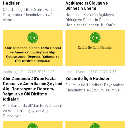
Hadisler
Açıklayıcısı Olduğu ve
Sünnetin Önemi
Cihad ile İlgili Bazı Sahih Hadisler
Peygamber Efendimiz (s.a.v.)’in
Hadislerin Kur’an’ın Açıklayıcısı
cihad...
Olduğu ve Sünnetin Önemi
Hadislerin (sünnetin) Kur’an’ın...
Hadis-i Şerif
27.05.2026 14:06
Hadis-i Şerif
22.01.2026 17:32
Ahir Zamanda 30’dan Fazla
Zulüm ile İlgili Hadisler
Deccal ve Amerika’nın Şeytani
Zulüm ile İlgili Hadisler Peygamber
Algı Operasyonu: Deprem,
Efendimiz (s.a.v.) zulüm, zalim ve...
Yağmur ve Ölü Diriltme
İddiaları
Ahir Zamanda 30’dan Fazla Deccal
ve Amerika’nın Şeytani Algı
Operasyonu:...