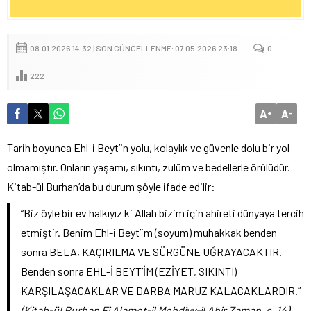
08.01.2026 14:32 | SON GÜNCELLENME: 07.05.2026 23:18
0
222
A
A
+
-
Tarih boyunca Ehl-i Beyt’in yolu, kolaylık ve güvenle dolu bir yol
olmamıştır. Onların yaşamı, sıkıntı, zulüm ve bedellerle örülüdür.
Kitab-ül Burhan’da bu durum şöyle ifade edilir:
“Biz öyle bir ev halkıyız ki Allah bizim için ahireti dünyaya tercih
etmiştir. Benim Ehl-i Beyt’im (soyum) muhakkak benden
sonra BELA, KAÇIRILMA VE SÜRGÜNE UĞRAYACAKTIR.
Benden sonra EHL-İ BEYT’İM (EZİYET, SIKINTI)
KARŞILAŞACAKLAR VE DARBA MARUZ KALACAKLARDIR.”
(Kitab-ül Burhan Fi Alamet-il Mehdiyy-il Ahir Zaman, s. 14)