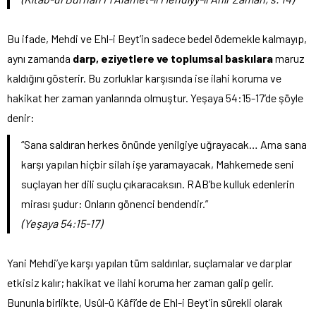
Bu ifade, Mehdi ve Ehl-i Beyt’in sadece bedel ödemekle kalmayıp,
aynı zamanda
darp, eziyetlere ve toplumsal baskılara
maruz
kaldığını gösterir. Bu zorluklar karşısında ise ilahi koruma ve
hakikat her zaman yanlarında olmuştur. Yeşaya 54:15-17’de şöyle
denir:
“Sana saldıran herkes önünde yenilgiye uğrayacak… Ama sana
karşı yapılan hiçbir silah işe yaramayacak, Mahkemede seni
suçlayan her dili suçlu çıkaracaksın. RAB’be kulluk edenlerin
mirası şudur: Onların gönenci bendendir.”
(Yeşaya 54:15-17)
Yani Mehdi’ye karşı yapılan tüm saldırılar, suçlamalar ve darplar
etkisiz kalır; hakikat ve ilahi koruma her zaman galip gelir.
Bununla birlikte, Usûl-ü Kâfî’de de Ehl-i Beyt’in sürekli olarak