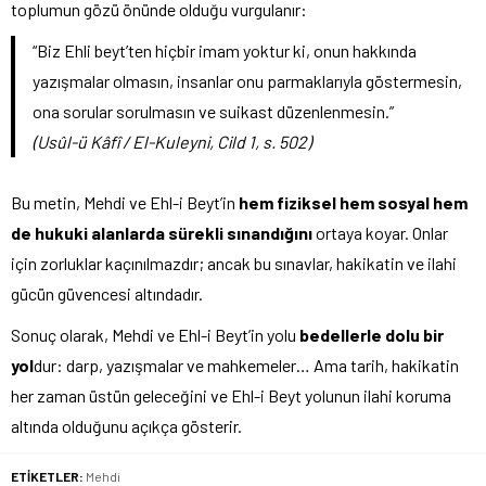
toplumun gözü önünde olduğu vurgulanır:
“Biz Ehli beyt’ten hiçbir imam yoktur ki, onun hakkında
yazışmalar olmasın, insanlar onu parmaklarıyla göstermesin,
ona sorular sorulmasın ve suikast düzenlenmesin.”
(Usûl-ü Kâfî / El-Kuleyni, Cild 1, s. 502)
Bu metin, Mehdi ve Ehl-i Beyt’in
hem fiziksel hem sosyal hem
de hukuki alanlarda sürekli sınandığını
ortaya koyar. Onlar
için zorluklar kaçınılmazdır; ancak bu sınavlar, hakikatin ve ilahi
gücün güvencesi altındadır.
Sonuç olarak, Mehdi ve Ehl-i Beyt’in yolu
bedellerle dolu bir
yol
dur: darp, yazışmalar ve mahkemeler… Ama tarih, hakikatin
her zaman üstün geleceğini ve Ehl-i Beyt yolunun ilahi koruma
altında olduğunu açıkça gösterir.
ETİKETLER:
Mehdi