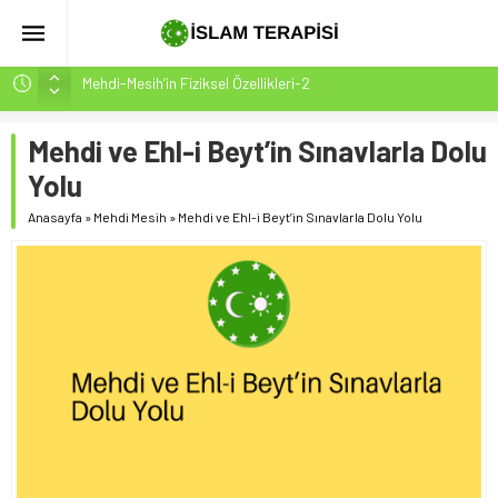
Mehdi-Mesih’in Fiziksel Özellikleri-2
Hakikatin Nihai Ölçüsü: Kur’an-ı Kerim’in Önceki Kitapları
Tasdiki ve Tahrifleri Arındırması
Mehdi ve Ehl-i Beyt’in Sınavlarla Dolu
Peygamber Müjdesi Mehdi Mesih’in Gelişi Kitabımız
Yolu
26.07.2026 Tarihinde Güncellenmiştir(ÇOK ÖNEMLİ)
Anasayfa
»
Mehdi Mesih
»
Mehdi ve Ehl-i Beyt’in Sınavlarla Dolu Yolu
İsrâ Sûresi(17) 1. Ayet’in 7 Dilde Yazılışı
SAKIN ÇOĞUNLUK SİZİ ALDATMASIN