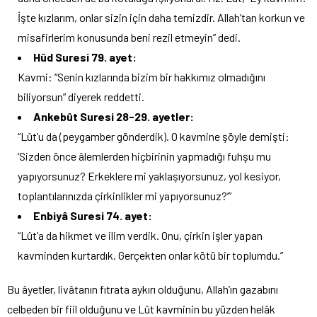
İşte kızlarım, onlar sizin için daha temizdir. Allah’tan korkun ve
misafirlerim konusunda beni rezil etmeyin” dedi.
Hûd Suresi 79. ayet:
Kavmi: “Senin kızlarında bizim bir hakkımız olmadığını
biliyorsun” diyerek reddetti.
Ankebût Suresi 28-29. ayetler:
“Lût’u da (peygamber gönderdik). O kavmine şöyle demişti:
‘Sizden önce âlemlerden hiçbirinin yapmadığı fuhşu mu
yapıyorsunuz? Erkeklere mi yaklaşıyorsunuz, yol kesiyor,
toplantılarınızda çirkinlikler mi yapıyorsunuz?’”
Enbiyâ Suresi 74. ayet:
“Lût’a da hikmet ve ilim verdik. Onu, çirkin işler yapan
kavminden kurtardık. Gerçekten onlar kötü bir toplumdu.”
Bu âyetler, livâtanın fıtrata aykırı olduğunu, Allah’ın gazabını
celbeden bir fiil olduğunu ve Lût kavminin bu yüzden helâk