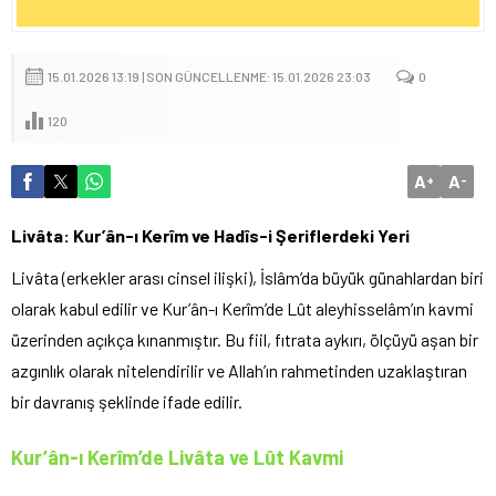
15.01.2026 13:19 | SON GÜNCELLENME: 15.01.2026 23:03
0
120
A
A
+
-
Livâta: Kur’ân-ı Kerîm ve Hadîs-i Şeriflerdeki Yeri
Livâta (erkekler arası cinsel ilişki), İslâm’da büyük günahlardan biri
olarak kabul edilir ve Kur’ân-ı Kerîm’de Lût aleyhisselâm’ın kavmi
üzerinden açıkça kınanmıştır. Bu fiil, fıtrata aykırı, ölçüyü aşan bir
azgınlık olarak nitelendirilir ve Allah’ın rahmetinden uzaklaştıran
bir davranış şeklinde ifade edilir.
Kur’ân-ı Kerîm’de Livâta ve Lût Kavmi