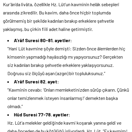
Kur’ân’da livâta, özellikle Hz. Lût’un kavminin helâk sebepleri
arasında zikredilir. Bu kavim, daha önce hiçbir toplumda
görülmemiş bir şekilde kadınları bırakıp erkeklere şehvetle
yaklaşmış, bu çirkin fiili adet haline getirmiştir.
A’râf Suresi 80-81. ayetler:
“Hani Lût kavmine şöyle demişti: Sizden önce âlemlerden hiç
kimsenin yapmadığı hayâsızlığı mı yapıyorsunuz? Gerçekten
siz kadınları bırakıp şehvetle erkeklere yaklaşıyorsunuz.
Doğrusu siz ölçüyü aşan (azgın) bir topluluksunuz.”
A’râf Suresi 82. ayet:
“Kavminin cevabı: ‘Onları memleketinizden sürüp çıkarın. Çünkü
onlar temizlenmek isteyen insanlarmış!’ demekten başka
olmadı.”
Hûd Suresi 77-78. ayetler:
Hz. Lût’a melekler geldiğinde kavmi koşarak yanına geldi ve
daha önceden de bu kötülüğü işliyorlardı. Hz. Lût, “Ey kavmim!