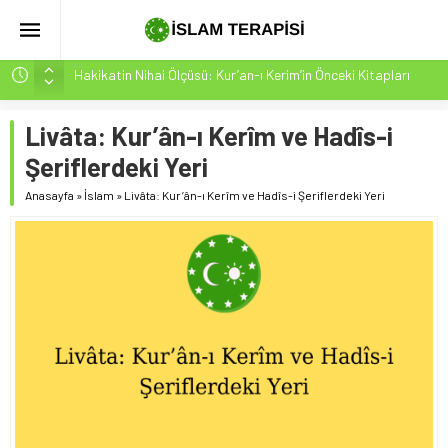
Hakikatin Nihai Ölçüsü: Kur’an-ı Kerim’in Önceki Kitapları
Tasdiki ve Tahrifleri Arındırması
Peygamber Müjdesi Mehdi Mesih’in Gelişi Kitabımız
Livâta: Kur’ân-ı Kerîm ve Hadîs-i
26.07.2026 Tarihinde Güncellenmiştir(ÇOK ÖNEMLİ)
Şeriflerdeki Yeri
İsrâ Sûresi(17) 1. Ayet’in 7 Dilde Yazılışı
Anasayfa
»
İslam
»
Livâta: Kur’ân-ı Kerîm ve Hadîs-i Şeriflerdeki Yeri
SAKIN ÇOĞUNLUK SİZİ ALDATMASIN
Sayının Değil, İmanın Gücü: Azın Çokluğa Üstünlüğü