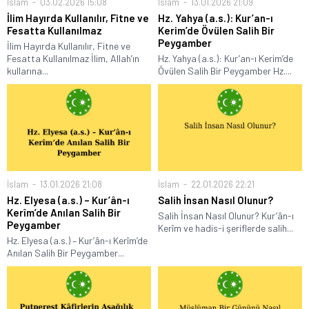
İslam
03.02.2026 15:08
İslam
13.01.2026 21:09
İlim Hayırda Kullanılır, Fitne ve
Hz. Yahya (a.s.): Kur’an-ı
Fesatta Kullanılmaz
Kerim’de Övülen Salih Bir
Peygamber
İlim Hayırda Kullanılır, Fitne ve
Fesatta Kullanılmaz İlim, Allah’ın
Hz. Yahya (a.s.): Kur’an-ı Kerim’de
kullarına...
Övülen Salih Bir Peygamber Hz....
İslam
13.01.2026 21:08
İslam
22.01.2026 22:21
Hz. Elyesa (a.s.) – Kur’ân-ı
Salih İnsan Nasıl Olunur?
Kerîm’de Anılan Salih Bir
Salih İnsan Nasıl Olunur? Kur’ân-ı
Peygamber
Kerîm ve hadis-i şeriflerde salih...
Hz. Elyesa (a.s.) – Kur’ân-ı Kerîm’de
Anılan Salih Bir Peygamber...