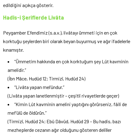
edildiğini açıkça gösterir.
Hadîs-i Şeriflerde Livâta
Peygamber Efendimiz (s.a.v.), livâtayı ümmeti için en çok
korktuğu şeylerden biri olarak beyan buyurmuş ve ağır ifadelerle
kınamıştır.
“Ümmetim hakkında en çok korktuğum şey Lût kavminin
amelidir.”
(İbn Mâce, Hudûd 12; Tirmizî, Hudûd 24)
“Livâta yapan mel’ûndur.”
(Livâta yapan lanetlenmiştir – çeşitli rivayetlerde geçer)
“Kimin Lût kavminin amelini yaptığını görürseniz, fâili de
mef’ûlü de öldürün.”
(Tirmizî, Hudûd 24; Ebû Dâvûd, Hudûd 29 – Bu hadis, bazı
mezheplerde cezanın ağır olduğunu gösteren deliller