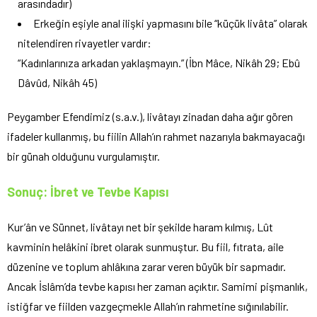
arasındadır)
Erkeğin eşiyle anal ilişki yapmasını bile “küçük livâta” olarak
nitelendiren rivayetler vardır:
“Kadınlarınıza arkadan yaklaşmayın.” (İbn Mâce, Nikâh 29; Ebû
Dâvûd, Nikâh 45)
Peygamber Efendimiz (s.a.v.), livâtayı zinadan daha ağır gören
ifadeler kullanmış, bu fiilin Allah’ın rahmet nazarıyla bakmayacağı
bir günah olduğunu vurgulamıştır.
Sonuç: İbret ve Tevbe Kapısı
Kur’ân ve Sünnet, livâtayı net bir şekilde haram kılmış, Lût
kavminin helâkini ibret olarak sunmuştur. Bu fiil, fıtrata, aile
düzenine ve toplum ahlâkına zarar veren büyük bir sapmadır.
Ancak İslâm’da tevbe kapısı her zaman açıktır. Samimi pişmanlık,
istiğfar ve fiilden vazgeçmekle Allah’ın rahmetine sığınılabilir.