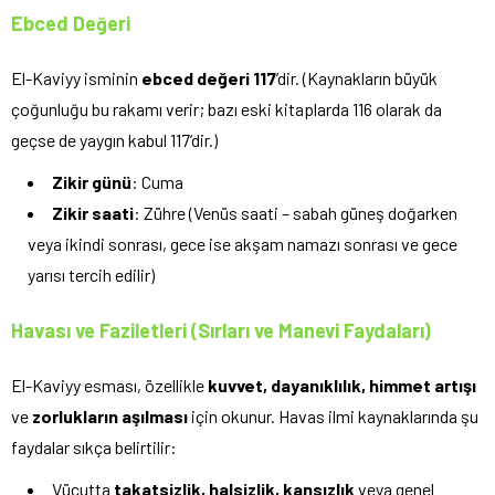
Ebced Değeri
El-Kaviyy isminin
ebced değeri 117
’dir. (Kaynakların büyük
çoğunluğu bu rakamı verir; bazı eski kitaplarda 116 olarak da
geçse de yaygın kabul 117’dir.)
Zikir günü
: Cuma
Zikir saati
: Zühre (Venüs saati – sabah güneş doğarken
veya ikindi sonrası, gece ise akşam namazı sonrası ve gece
yarısı tercih edilir)
Havası ve Faziletleri (Sırları ve Manevi Faydaları)
El-Kaviyy esması, özellikle
kuvvet, dayanıklılık, himmet artışı
ve
zorlukların aşılması
için okunur. Havas ilmi kaynaklarında şu
faydalar sıkça belirtilir:
Vücutta
takatsizlik, halsizlik, kansızlık
veya genel