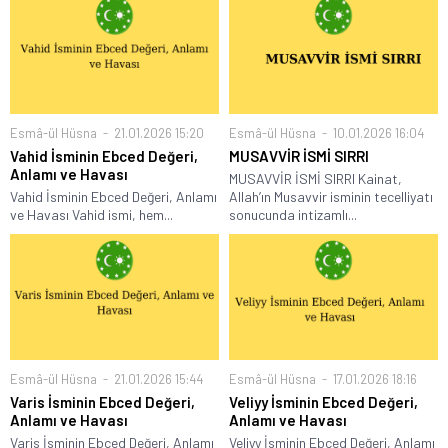
Esmâ-ül Hüsna
21.01.2026 15:20
Esmâ-ül Hüsna
10.01.2026 16:04
Vahid İsminin Ebced Değeri,
MUSAVVİR İSMİ SIRRI
Anlamı ve Havası
MUSAVVİR İSMİ SIRRI Kainat,
Vahid İsminin Ebced Değeri, Anlamı
Allah’ın Musavvir isminin tecelliyatı
ve Havası Vahid ismi, hem...
sonucunda intizamlı...
Esmâ-ül Hüsna
21.01.2026 15:44
Esmâ-ül Hüsna
17.01.2026 18:16
Varis İsminin Ebced Değeri,
Veliyy İsminin Ebced Değeri,
Anlamı ve Havası
Anlamı ve Havası
Varis İsminin Ebced Değeri, Anlamı
Veliyy İsminin Ebced Değeri, Anlamı