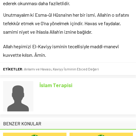
ederek okunması daha faziletlidir.
Unutmayalım ki Esma-ül Hüsna’nın her bir ismi, Allah’ın o sıfatını
tefekkür etmek ve O’na yönelmek içindir. Havas ve faydalar,
samimi niyet ve ihlasla Allah’ın iznine bağlıdır.
Allah hepimizi El-Kaviyy isminin tecellisiyle maddî-manevî
kuvvette kılsın. Âmin.
ETİKETLER:
Anlamı ve Havası
,
Kaviyy İsminin Ebced Değeri
İslam Terapisi
BENZER KONULAR