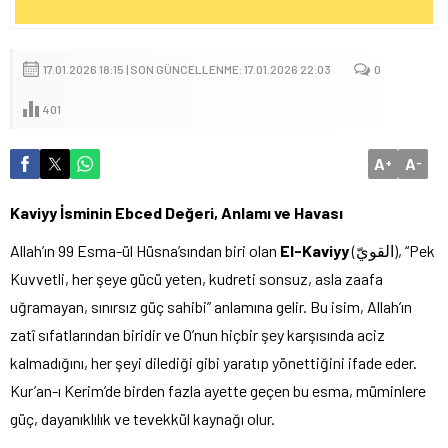
17.01.2026 18:15 | SON GÜNCELLENME: 17.01.2026 22:03
0
401
A
A
+
-
Kaviyy İsminin Ebced Değeri, Anlamı ve Havası
Allah’ın 99 Esma-ül Hüsna’sından biri olan
El-Kaviyy
(القويّ), “Pek
Kuvvetli, her şeye gücü yeten, kudreti sonsuz, asla zaafa
uğramayan, sınırsız güç sahibi” anlamına gelir. Bu isim, Allah’ın
zatî sıfatlarından biridir ve O’nun hiçbir şey karşısında aciz
kalmadığını, her şeyi dilediği gibi yaratıp yönettiğini ifade eder.
Kur’an-ı Kerim’de birden fazla ayette geçen bu esma, müminlere
güç, dayanıklılık ve tevekkül kaynağı olur.