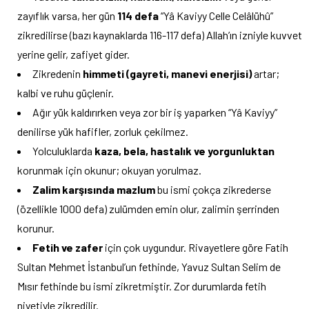
zayıflık varsa, her gün
114 defa
“Yâ Kaviyy Celle Celâlühû”
zikredilirse (bazı kaynaklarda 116-117 defa) Allah’ın izniyle kuvvet
yerine gelir, zafiyet gider.
Zikredenin
himmeti (gayreti, manevi enerjisi)
artar;
kalbi ve ruhu güçlenir.
Ağır yük kaldırırken veya zor bir iş yaparken “Yâ Kaviyy”
denilirse yük hafifler, zorluk çekilmez.
Yolculuklarda
kaza, bela, hastalık ve yorgunluktan
korunmak için okunur; okuyan yorulmaz.
Zalim karşısında mazlum
bu ismi çokça zikrederse
(özellikle 1000 defa) zulümden emin olur, zalimin şerrinden
korunur.
Fetih ve zafer
için çok uygundur. Rivayetlere göre Fatih
Sultan Mehmet İstanbul’un fethinde, Yavuz Sultan Selim de
Mısır fethinde bu ismi zikretmiştir. Zor durumlarda fetih
niyetiyle zikredilir.