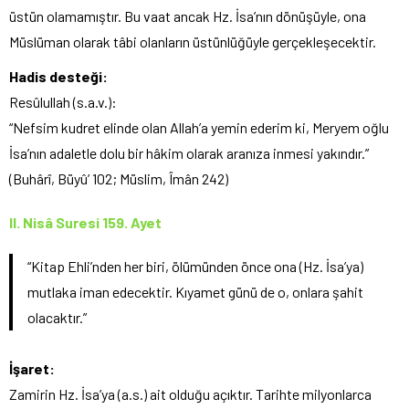
üstün olamamıştır. Bu vaat ancak Hz. İsa’nın dönüşüyle, ona
Müslüman olarak tâbi olanların üstünlüğüyle gerçekleşecektir.
Hadis desteği:
Resûlullah (s.a.v.):
“Nefsim kudret elinde olan Allah’a yemin ederim ki, Meryem oğlu
İsa’nın adaletle dolu bir hâkim olarak aranıza inmesi yakındır.”
(Buhârî, Büyû’ 102; Müslim, Îmân 242)
II. Nisâ Suresi 159. Ayet
“Kitap Ehli’nden her biri, ölümünden önce ona (Hz. İsa’ya)
mutlaka iman edecektir. Kıyamet günü de o, onlara şahit
olacaktır.”
İşaret:
Zamirin Hz. İsa’ya (a.s.) ait olduğu açıktır. Tarihte milyonlarca