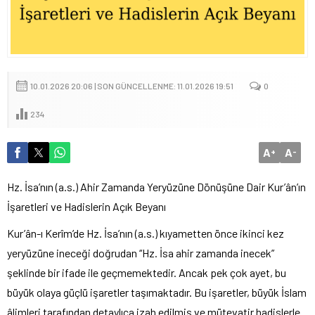
10.01.2026 20:06 | SON GÜNCELLENME: 11.01.2026 19:51
0
234
A
A
+
-
Hz. İsa’nın (a.s.) Ahir Zamanda Yeryüzüne Dönüşüne Dair Kur’ân’ın
İşaretleri ve Hadislerin Açık Beyanı
Kur’ân-ı Kerîm’de Hz. İsa’nın (a.s.) kıyametten önce ikinci kez
yeryüzüne ineceği doğrudan “Hz. İsa ahir zamanda inecek”
şeklinde bir ifade ile geçmemektedir. Ancak pek çok ayet, bu
büyük olaya güçlü işaretler taşımaktadır. Bu işaretler, büyük İslam
âlimleri tarafından detaylıca izah edilmiş ve mütevatir hadislerle