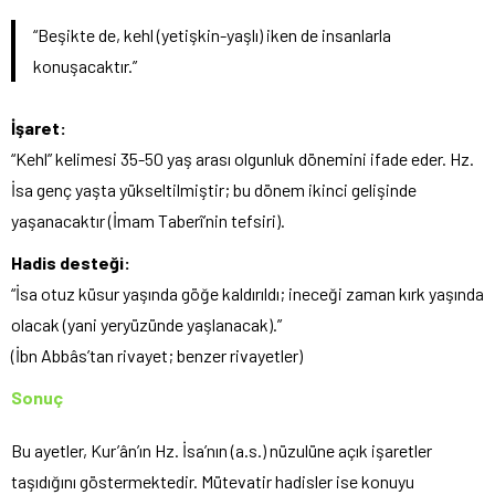
“Beşikte de, kehl (yetişkin-yaşlı) iken de insanlarla
konuşacaktır.”
İşaret:
“Kehl” kelimesi 35-50 yaş arası olgunluk dönemini ifade eder. Hz.
İsa genç yaşta yükseltilmiştir; bu dönem ikinci gelişinde
yaşanacaktır (İmam Taberî’nin tefsiri).
Hadis desteği:
“İsa otuz küsur yaşında göğe kaldırıldı; ineceği zaman kırk yaşında
olacak (yani yeryüzünde yaşlanacak).”
(İbn Abbâs’tan rivayet; benzer rivayetler)
Sonuç
Bu ayetler, Kur’ân’ın Hz. İsa’nın (a.s.) nüzulüne açık işaretler
taşıdığını göstermektedir. Mütevatir hadisler ise konuyu