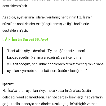
desteklenmiştir.
Aşağıda, ayetler sıralı olarak verilmiş; her birinin Hz. İsa’nın
nüzulüne nasıl delalet ettiği açıklanmış ve ilgili hadislerle
desteklenmiştir.
I. Âl-i İmrân Suresi 55. Ayet
“Hani Allah şöyle demişti: ‘Ey İsa! Şüphesiz ki seni
kabzedeceğim (yanıma alacağım), seni kendime
yükselteceğim, seni inkâr edenlerden temizleyeceğim ve sana
uyanları kıyamete kadar kâfirlere üstün kılacağım…’”
İşaret:
Hz. İsa’ya (a.s.) uyanların kıyamete kadar inkârcılara üstün
geleceği vaad edilmektedir. Tarihte gerçek İseviler (Hristiyanların
çoğu teslis inancıyla hak dinden uzaklaştığı için) hiçbir zaman