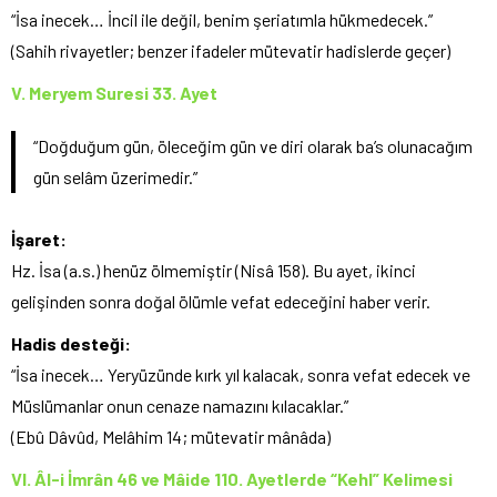
“İsa inecek… İncil ile değil, benim şeriatımla hükmedecek.”
(Sahih rivayetler; benzer ifadeler mütevatir hadislerde geçer)
V. Meryem Suresi 33. Ayet
“Doğduğum gün, öleceğim gün ve diri olarak ba’s olunacağım
gün selâm üzerimedir.”
İşaret:
Hz. İsa (a.s.) henüz ölmemiştir (Nisâ 158). Bu ayet, ikinci
gelişinden sonra doğal ölümle vefat edeceğini haber verir.
Hadis desteği:
“İsa inecek… Yeryüzünde kırk yıl kalacak, sonra vefat edecek ve
Müslümanlar onun cenaze namazını kılacaklar.”
(Ebû Dâvûd, Melâhim 14; mütevatir mânâda)
VI. Âl-i İmrân 46 ve Mâide 110. Ayetlerde “Kehl” Kelimesi