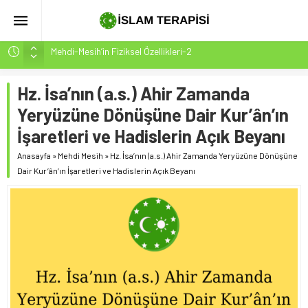
Mehdi-Mesih’in Fiziksel Özellikleri-2
Hakikatin Nihai Ölçüsü: Kur’an-ı Kerim’in Önceki Kitapları
Tasdiki ve Tahrifleri Arındırması
Hz. İsa’nın (a.s.) Ahir Zamanda
Peygamber Müjdesi Mehdi Mesih’in Gelişi Kitabımız
Yeryüzüne Dönüşüne Dair Kur’ân’ın
26.07.2026 Tarihinde Güncellenmiştir(ÇOK ÖNEMLİ)
İşaretleri ve Hadislerin Açık Beyanı
İsrâ Sûresi(17) 1. Ayet’in 7 Dilde Yazılışı
SAKIN ÇOĞUNLUK SİZİ ALDATMASIN
Anasayfa
»
Mehdi Mesih
»
Hz. İsa’nın (a.s.) Ahir Zamanda Yeryüzüne Dönüşüne
Dair Kur’ân’ın İşaretleri ve Hadislerin Açık Beyanı