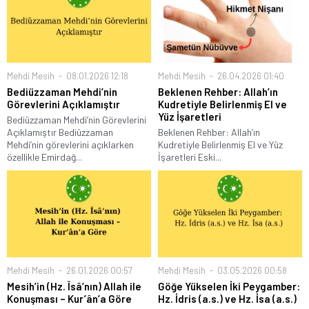
Mehdi Mesih
08.01.2026 12:18
Mehdi Mesih
26.04.2026 01:40
Bediüzzaman Mehdi’nin
Beklenen Rehber: Allah’ın
Görevlerini Açıklamıştır
Kudretiyle Belirlenmiş El ve
Yüz İşaretleri
Bediüzzaman Mehdi’nin Görevlerini
Açıklamıştır Bediüzzaman
Beklenen Rehber: Allah’ın
Mehdi’nin görevlerini açıklarken
Kudretiyle Belirlenmiş El ve Yüz
özellikle Emirdağ...
İşaretleri Eski...
Mehdi Mesih
26.01.2026 00:57
Mehdi Mesih
03.05.2026 00:58
Mesih’in (Hz. Îsâ’nın) Allah ile
Göğe Yükselen İki Peygamber:
Konuşması – Kur’ân’a Göre
Hz. İdris (a.s.) ve Hz. İsa (a.s.)