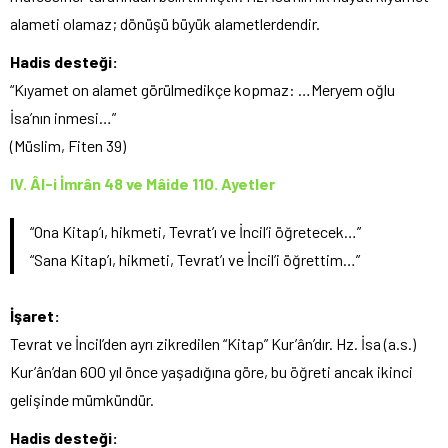
alameti olamaz; dönüşü büyük alametlerdendir.
Hadis desteği:
“Kıyamet on alamet görülmedikçe kopmaz: …Meryem oğlu
İsa’nın inmesi…”
(Müslim, Fiten 39)
IV. Âl-i İmrân 48 ve Mâide 110. Ayetler
“Ona Kitap’ı, hikmeti, Tevrat’ı ve İncil’i öğretecek…”
“Sana Kitap’ı, hikmeti, Tevrat’ı ve İncil’i öğrettim…”
İşaret:
Tevrat ve İncil’den ayrı zikredilen “Kitap” Kur’ân’dır. Hz. İsa (a.s.)
Kur’ân’dan 600 yıl önce yaşadığına göre, bu öğreti ancak ikinci
gelişinde mümkündür.
Hadis desteği: