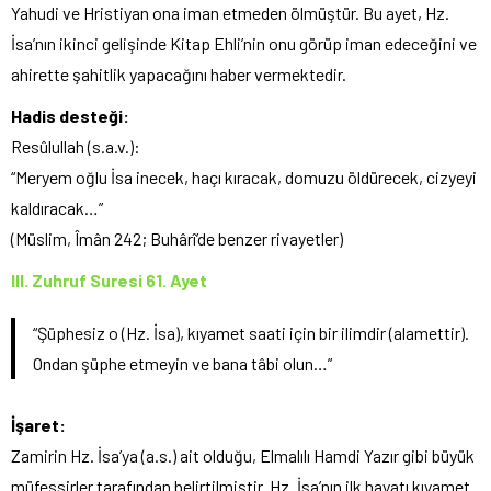
Yahudi ve Hristiyan ona iman etmeden ölmüştür. Bu ayet, Hz.
İsa’nın ikinci gelişinde Kitap Ehli’nin onu görüp iman edeceğini ve
ahirette şahitlik yapacağını haber vermektedir.
Hadis desteği:
Resûlullah (s.a.v.):
“Meryem oğlu İsa inecek, haçı kıracak, domuzu öldürecek, cizyeyi
kaldıracak…”
(Müslim, Îmân 242; Buhârî’de benzer rivayetler)
III. Zuhruf Suresi 61. Ayet
“Şüphesiz o (Hz. İsa), kıyamet saati için bir ilimdir (alamettir).
Ondan şüphe etmeyin ve bana tâbi olun…”
İşaret:
Zamirin Hz. İsa’ya (a.s.) ait olduğu, Elmalılı Hamdi Yazır gibi büyük
müfessirler tarafından belirtilmiştir. Hz. İsa’nın ilk hayatı kıyamet