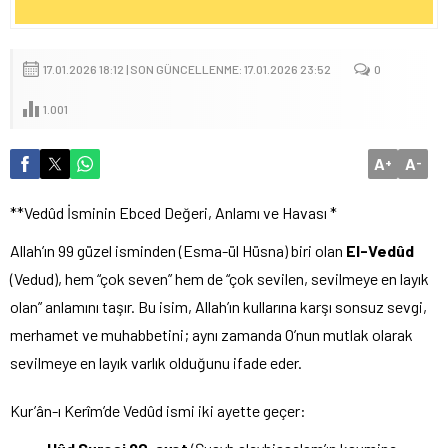
17.01.2026 18:12 | SON GÜNCELLENME: 17.01.2026 23:52
0
1.001
A
A
+
-
**Vedûd İsminin Ebced Değeri, Anlamı ve Havası *
Allah’ın 99 güzel isminden (Esma-ül Hüsna) biri olan
El-Vedûd
(Vedud), hem “çok seven” hem de “çok sevilen, sevilmeye en layık
olan” anlamını taşır. Bu isim, Allah’ın kullarına karşı sonsuz sevgi,
merhamet ve muhabbetini; aynı zamanda O’nun mutlak olarak
sevilmeye en layık varlık olduğunu ifade eder.
Kur’ân-ı Kerîm’de Vedûd ismi iki ayette geçer: