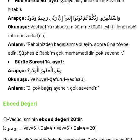
Hûd Suresi 90. ayet
(Şuayb aleyhisselam’ın kavmine
hitabı):
Arapça:
وَاسْتَغْفِرُوا رَبَّكُمْ ثُمَّ تُوبُوا إِلَيْهِ ۚ إِنَّ رَبِّي رَحِيمٌ وَدُودٌ
Okunuşu:
Vestagfirû rabbekum śümme tûbû ileyh(i). İnne rabbî
rahîmun vedûd(un).
Anlamı:
“Rabbinizden bağışlanma dileyin, sonra O’na tövbe
edin. Şüphesiz Rabbim çok merhametlidir, çok sevendir.”
Bürûc Suresi 14. ayet
:
Arapça:
وَهُوَ الْغَفُورُ الْوَدُودُ
Okunuşu:
Ve huve’l-ğafûru’l-vedûd(u).
Anlamı:
“O, çok bağışlayandır, çok sevendir.”
Ebced Değeri
El-Vedûd isminin
ebced değeri 20
’dir.
(و د و د → Vav=6 + Dal=4 + Vav=6 + Dal=4 = 20)
Bu değer, zikir adetlerinde de temel alınır. Çoğu kaynakta Vedûd