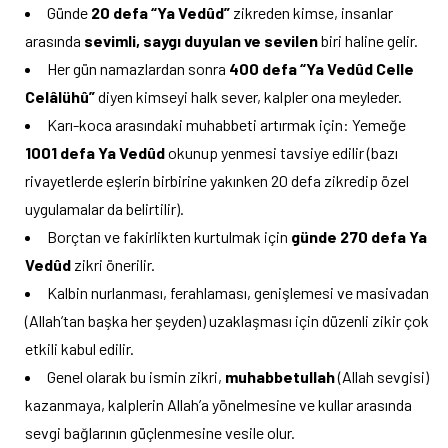
Günde
20 defa “Ya Vedûd”
zikreden kimse, insanlar
arasında
sevimli, saygı duyulan ve sevilen
biri haline gelir.
Her gün namazlardan sonra
400 defa “Ya Vedûd Celle
Celâlühû”
diyen kimseyi halk sever, kalpler ona meyleder.
Karı-koca arasındaki muhabbeti artırmak için: Yemeğe
1001 defa Ya Vedûd
okunup yenmesi tavsiye edilir (bazı
rivayetlerde eşlerin birbirine yakınken 20 defa zikredip özel
uygulamalar da belirtilir).
Borçtan ve fakirlikten kurtulmak için
günde 270 defa Ya
Vedûd
zikri önerilir.
Kalbin nurlanması, ferahlaması, genişlemesi ve masivadan
(Allah’tan başka her şeyden) uzaklaşması için düzenli zikir çok
etkili kabul edilir.
Genel olarak bu ismin zikri,
muhabbetullah
(Allah sevgisi)
kazanmaya, kalplerin Allah’a yönelmesine ve kullar arasında
sevgi bağlarının güçlenmesine vesile olur.