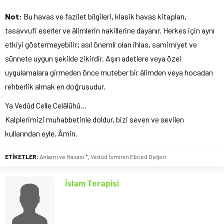
Not:
Bu havas ve fazilet bilgileri, klasik havas kitapları,
tasavvufi eserler ve âlimlerin nakillerine dayanır. Herkes için aynı
etkiyi göstermeyebilir; asıl önemli olan ihlas, samimiyet ve
sünnete uygun şekilde zikirdir. Aşırı adetlere veya özel
uygulamalara girmeden önce muteber bir âlimden veya hocadan
rehberlik almak en doğrusudur.
Ya Vedûd Celle Celâlühû…
Kalplerimizi muhabbetinle doldur, bizi seven ve sevilen
kullarından eyle. Âmin.
ETİKETLER:
Anlamı ve Havası *
,
Vedûd İsminin Ebced Değeri
İslam Terapisi