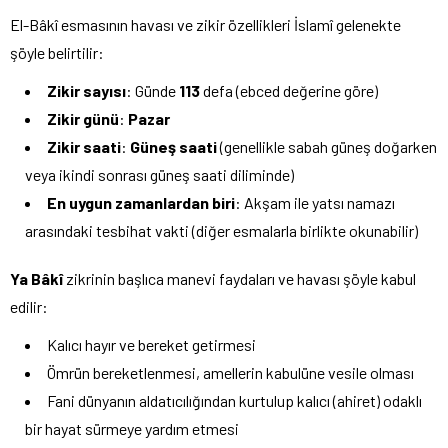
El-Bâkî esmasının havası ve zikir özellikleri İslamî gelenekte
şöyle belirtilir:
Zikir sayısı
: Günde
113
defa (ebced değerine göre)
Zikir günü
:
Pazar
Zikir saati
:
Güneş saati
(genellikle sabah güneş doğarken
veya ikindi sonrası güneş saati diliminde)
En uygun zamanlardan biri
: Akşam ile yatsı namazı
arasındaki tesbihat vakti (diğer esmalarla birlikte okunabilir)
Ya Bâkî
zikrinin başlıca manevi faydaları ve havası şöyle kabul
edilir:
Kalıcı hayır ve bereket getirmesi
Ömrün bereketlenmesi, amellerin kabulüne vesile olması
Fani dünyanın aldatıcılığından kurtulup kalıcı (ahiret) odaklı
bir hayat sürmeye yardım etmesi