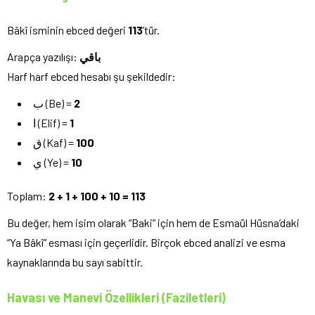
Bâkî isminin ebced değeri
113
’tür.
Arapça yazılışı:
باقي
Harf harf ebced hesabı şu şekildedir:
ب (Be) =
2
ا (Elif) =
1
ق (Kaf) =
100
ي (Ye) =
10
Toplam:
2 + 1 + 100 + 10 = 113
Bu değer, hem isim olarak “Baki” için hem de Esmaül Hüsna’daki
“Ya Bâkî” esması için geçerlidir. Birçok ebced analizi ve esma
kaynaklarında bu sayı sabittir.
Havası ve Manevi Özellikleri (Faziletleri)