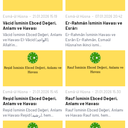
Esmâ-ül Hüsna
21.01.2026 15:19
Esmâ-ül Hüsna
07.01.2026 20:42
Vâcid İsminin Ebced Değeri,
Er-Rahmân İsminin Havası ve
Anlamı ve Havası
Esrârı
Vâcid İsminin Ebced Değeri, Anlamı
Er-Rahmân İsminin Havası ve
ve Havası El-Vâcid (الواجد),
Esrârı Er-Rahmân, Esmaül
Allah’ın...
Hüsna’nın ikinci ismi...
Esmâ-ül Hüsna
21.01.2026 15:45
Esmâ-ül Hüsna
21.01.2026 15:30
Reşid İsminin Ebced Değeri,
Rauf İsminin Ebced Değeri,
Anlamı ve Havası
Anlamı ve Havası
Reşid İsminin Ebced Değeri, Anlamı
Rauf İsminin Ebced Değeri, Anlamı
ve Havası Reşid (رشيد), hem...
ve Havası Rauf ismi, hem...