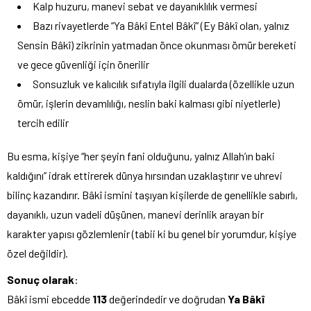
Kalp huzuru, manevi sebat ve dayanıklılık vermesi
Bazı rivayetlerde “Ya Bâkî Entel Bâkî” (Ey Bâkî olan, yalnız
Sensin Bâkî) zikrinin yatmadan önce okunması ömür bereketi
ve gece güvenliği için önerilir
Sonsuzluk ve kalıcılık sıfatıyla ilgili dualarda (özellikle uzun
ömür, işlerin devamlılığı, neslin baki kalması gibi niyetlerle)
tercih edilir
Bu esma, kişiye “her şeyin fani olduğunu, yalnız Allah’ın baki
kaldığını” idrak ettirerek dünya hırsından uzaklaştırır ve uhrevi
bilinç kazandırır. Bâkî ismini taşıyan kişilerde de genellikle sabırlı,
dayanıklı, uzun vadeli düşünen, manevi derinlik arayan bir
karakter yapısı gözlemlenir (tabii ki bu genel bir yorumdur, kişiye
özel değildir).
Sonuç olarak
:
Bâkî ismi ebcedde
113
değerindedir ve doğrudan
Ya Bâkî