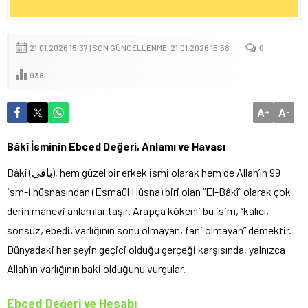
21.01.2026 15:37 | SON GÜNCELLENME: 21.01.2026 15:58
0
938
A
A
+
-
Bâkî İsminin Ebced Değeri, Anlamı ve Havası
Bâkî (باقي), hem güzel bir erkek ismi olarak hem de Allah’ın 99
ism-i hüsnasından (Esmaül Hüsna) biri olan “El-Bâkî” olarak çok
derin manevi anlamlar taşır. Arapça kökenli bu isim, “kalıcı,
sonsuz, ebedi, varlığının sonu olmayan, fani olmayan” demektir.
Dünyadaki her şeyin geçici olduğu gerçeği karşısında, yalnızca
Allah’ın varlığının baki olduğunu vurgular.
Ebced Değeri ve Hesabı