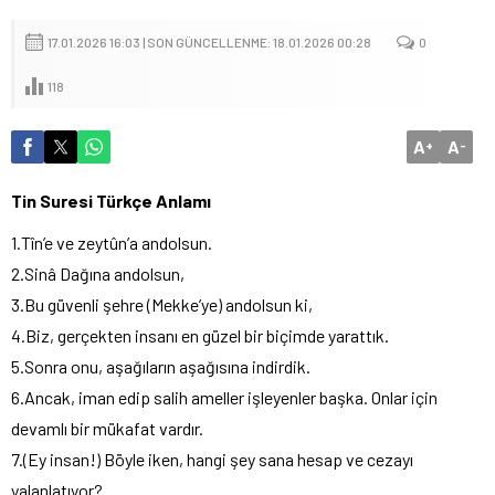
17.01.2026 16:03 | SON GÜNCELLENME: 18.01.2026 00:28
0
118
A
A
+
-
Tin Suresi Türkçe Anlamı
1.Tîn’e ve zeytûn’a andolsun.
2.Sinâ Dağına andolsun,
3.Bu güvenli şehre (Mekke’ye) andolsun ki,
4.Biz, gerçekten insanı en güzel bir biçimde yarattık.
5.Sonra onu, aşağıların aşağısına indirdik.
6.Ancak, iman edip salih ameller işleyenler başka. Onlar için
devamlı bir mükafat vardır.
7.(Ey insan!) Böyle iken, hangi şey sana hesap ve cezayı
yalanlatıyor?