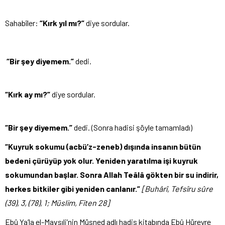
Sahabîler:
“Kırk yıl mı?”
diye sordular.
“Bir şey diyemem.”
dedi.
“Kırk ay mı?”
diye sordular.
“Bir şey diyemem.”
dedi. (Sonra hadisi şöyle tamamladı)
“Kuyruk sokumu (acbü’z-zeneb) dışında insanın bütün
bedeni çürüyüp yok olur. Yeniden yaratılma işi kuyruk
sokumundan başlar. Sonra Allah Teâlâ gökten bir su indirir,
herkes bitkiler gibi yeniden canlanır.”
[Buhârî, Tefsîru sûre
(39), 3, (78), 1; Müslim, Fiten 28]
Ebû Ya’la el-Mavsıli’nin Müsned adlı hadis kitabında Ebû Hüreyre