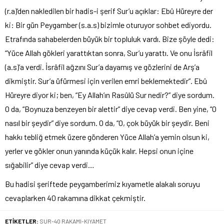
(r.a)’den nakledilen bir hadis-i şerif Sur’u açıklar: Ebû Hüreyre der
ki: Bir gün Peygamber (s.a.s) bizimle oturuyor sohbet ediyordu.
Etrafında sahabelerden büyük bir topluluk vardı. Bize şöyle dedi:
“Yüce Allah gökleri yarattıktan sonra, Sur’u yarattı. Ve onu İsrâfil
(a.s)’a verdi. İsrâfil ağzını Sur’a dayamış ve gözlerini de Arş’a
dikmiştir. Sur’a üfürmesi için verilen emri beklemektedir”. Ebû
Hüreyre diyor ki; ben, “Ey Allah’ın Rasûlü Sur nedir?” diye sordum.
O da, “Boynuza benzeyen bir alettir” diye cevap verdi. Ben yine, “O
nasıl bir şeydir” diye sordum. O da, “O, çok büyük bir şeydir. Beni
hakkı tebliğ etmek üzere gönderen Yüce Allah’a yemin olsun ki,
yerler ve gökler onun yanında küçük kalır. Hepsi onun içine
sığabilir” diye cevap verdi…
Bu hadisi şeriftede peygamberimiz kıyametle alakalı soruyu
cevaplarken 40 rakamına dikkat çekmiştir.
ETİKETLER:
SUR-40 RAKAMI-KIYAMET