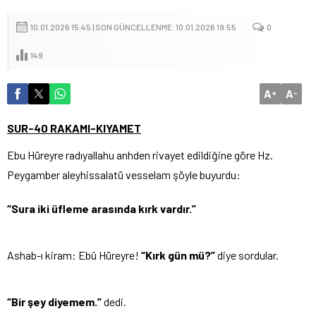
10.01.2026 15:45 | SON GÜNCELLENME: 10.01.2026 19:55
0
149
A
A
+
-
SUR-40 RAKAMI-KIYAMET
Ebu Hüreyre radıyallahu anhden rivayet edildiğine göre Hz.
Peygamber aleyhissalatü vesselam şöyle buyurdu:
“Sura iki üfleme arasında kırk vardır.”
Ashab-ı kiram: Ebû Hüreyre!
“Kırk gün mü?”
diye sordular.
“Bir şey diyemem.”
dedi.