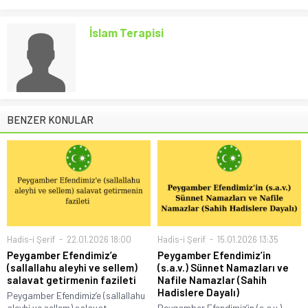
İslam Terapisi
BENZER KONULAR
Hadis-i Şerif
22.01.2026 18:00
Hadis-i Şerif
15.01.2026 13:35
Peygamber Efendimiz’e
Peygamber Efendimiz’in
(sallallahu aleyhi ve sellem)
(s.a.v.) Sünnet Namazları ve
salavat getirmenin fazileti
Nafile Namazlar (Sahih
Hadislere Dayalı)
Peygamber Efendimiz’e (sallallahu
aleyhi ve sellem) salavat
Peygamber Efendimiz’in (s.a.v.)